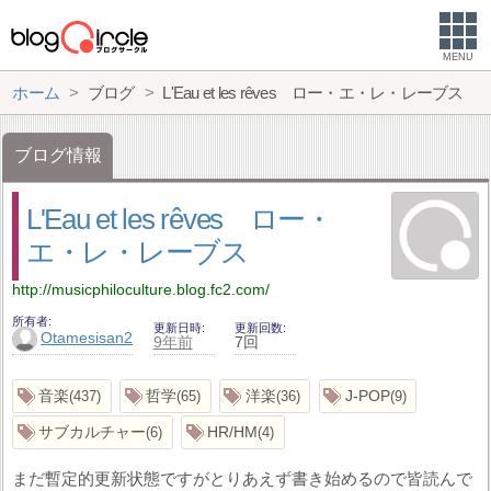
MENU
ホーム
ブログ
L'Eau et les rêves ロー・エ・レ・レーブス
ブログ情報
L'Eau et les rêves ロー・
エ・レ・レーブス
http://musicphiloculture.blog.fc2.com/
所有者
更新日時
更新回数
Otamesisan2
9年前
7回
音楽
哲学
洋楽
J-POP
437
65
36
9
サブカルチャー
HR/HM
6
4
まだ暫定的更新状態ですがとりあえず書き始めるので皆読んで