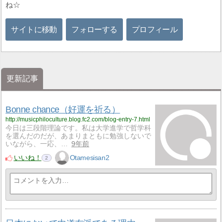
ね☆
サイトに移動
フォローする
プロフィール
更新記事
Bonne chance（好運を祈る）
http://musicphiloculture.blog.fc2.com/blog-entry-7.html
今日は三段階理論です。私は大学進学で哲学科
を選んだのだが、あまりまともに勉強しないで
いながら、一応、…
9年前
いいね！
Otamesisan2
2