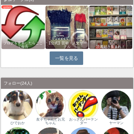
ブログを更新したらここ
【公式】芸術・人文サー
で報告
クル
読書好き集まれ！
一覧を見る
フォロー
(24人)
友子ちゃんとお兄
おっさんバーテン
ひでおか
ちゃん
ダー
ヤーマン