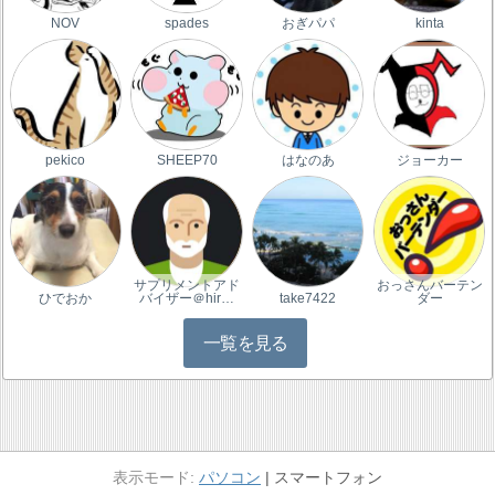
NOV
spades
おぎパパ
kinta
pekico
SHEEP70
はなのあ
ジョーカー
サプリメントアド
おっさんバーテン
ひでおか
バイザー＠hir…
take7422
ダー
一覧を見る
パソコン
スマートフォン