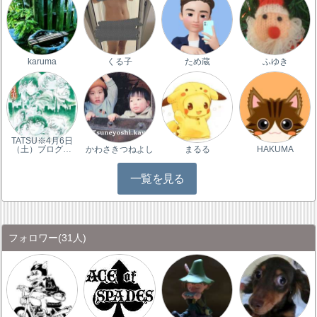
karuma
くる子
ため蔵
ふゆき
TATSU※4月6日
（土）ブログ…
かわさきつねよし
まるる
HAKUMA
一覧を見る
フォロワー
(31人)