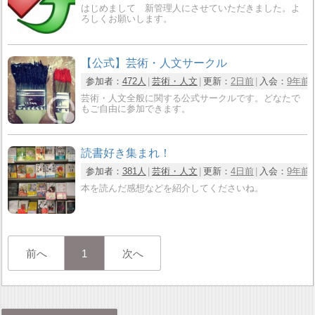
はじめまして 新管理人にさせていただきました。よ
ろしくお願いします。
【公式】芸術・人文サークル
参加者：
472人
芸術・人文
更新：
2日前
入会：
9年前
芸術・人文全般に関する公式サークルです。どなたで
もご自由に参加できます。
読書好き集まれ！
参加者：
381人
芸術・人文
更新：
4日前
入会：
9年前
本を読んだ感想などを紹介してくださいね。
前へ
1
次へ