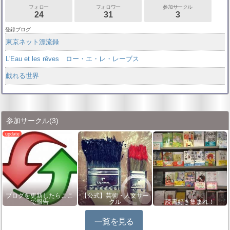
フォロー
フォロワー
参加サークル
24
31
3
登録ブログ
東京ネット漂流録
L'Eau et les rêves ロー・エ・レ・レーブス
戯れる世界
参加サークル
(3)
ブログを更新したらここ
【公式】芸術・人文サー
で報告
クル
読書好き集まれ！
一覧を見る