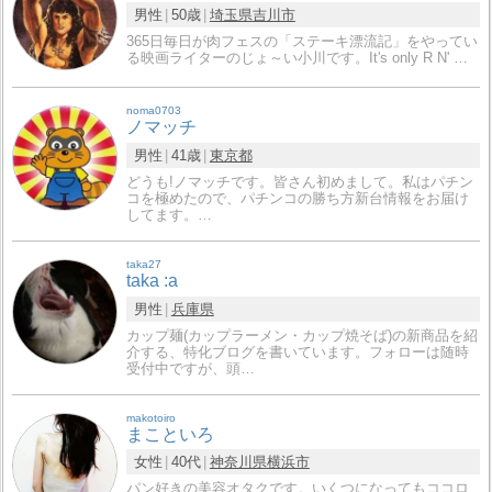
男性
50歳
埼玉県
吉川市
365日毎日が肉フェスの「ステーキ漂流記」をやってい
る映画ライターのじょ～い小川です。It's only R N' …
noma0703
ノマッチ
男性
41歳
東京都
どうも!ノマッチです。皆さん初めまして。私はパチン
コを極めたので、パチンコの勝ち方新台情報をお届け
してます。…
taka27
taka :a
男性
兵庫県
カップ麺(カップラーメン・カップ焼そば)の新商品を紹
介する、特化ブログを書いています。フォローは随時
受付中ですが、頭…
makotoiro
まこといろ
女性
40代
神奈川県
横浜市
パン好きの美容オタクです。いくつになってもココロ