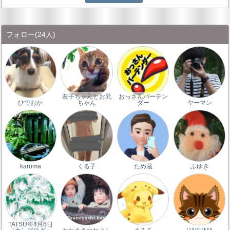
フォロー
(24人)
友子ちゃんとお兄
おっさんバーテン
ひでおか
ちゃん
ダー
ヤーマン
karuma
くる子
ため蔵
ふゆき
TATSU※4月6日