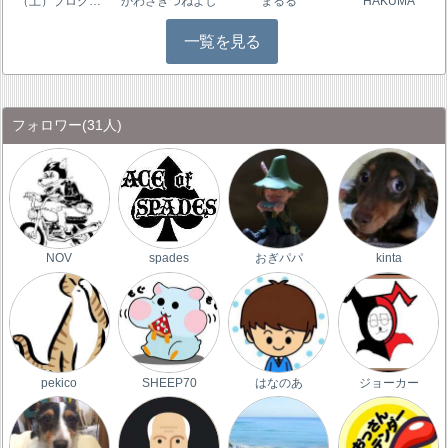
（土）ブログ…
かわさきつねよし
まるる
HAKUMA
一覧を見る
フォロワー
(31人)
NOV
spades
おぎパパ
kinta
pekico
SHEEP70
はなのあ
ジョーカー