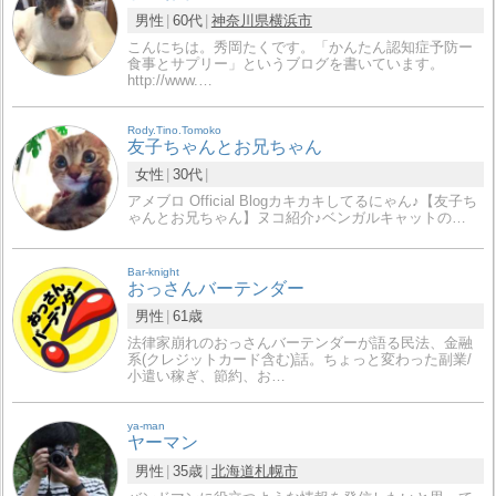
男性
60代
神奈川県
横浜市
こんにちは。秀岡たくです。「かんたん認知症予防ー
食事とサプリー」というブログを書いています。
http://www.…
Rody.Tino.Tomoko
友子ちゃんとお兄ちゃん
女性
30代
アメブロ Official Blogカキカキしてるにゃん♪【友子ち
ゃんとお兄ちゃん】ヌコ紹介♪ベンガルキャットの…
Bar-knight
おっさんバーテンダー
男性
61歳
法律家崩れのおっさんバーテンダーが語る民法、金融
系(クレジットカード含む)話。ちょっと変わった副業/
小遣い稼ぎ、節約、お…
ya-man
ヤーマン
男性
35歳
北海道
札幌市