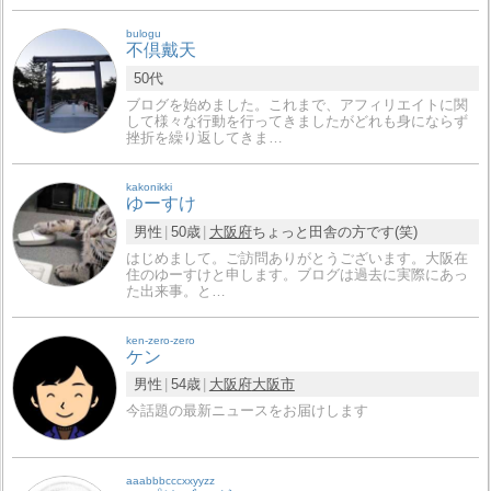
bulogu
不倶戴天
50代
ブログを始めました。これまで、アフィリエイトに関
して様々な行動を行ってきましたがどれも身にならず
挫折を繰り返してきま…
kakonikki
ゆーすけ
男性
50歳
大阪府
ちょっと田舎の方です(笑)
はじめまして。ご訪問ありがとうございます。大阪在
住のゆーすけと申します。ブログは過去に実際にあっ
た出来事。と…
ken-zero-zero
ケン
男性
54歳
大阪府
大阪市
今話題の最新ニュースをお届けします
aaabbbcccxxyyzz