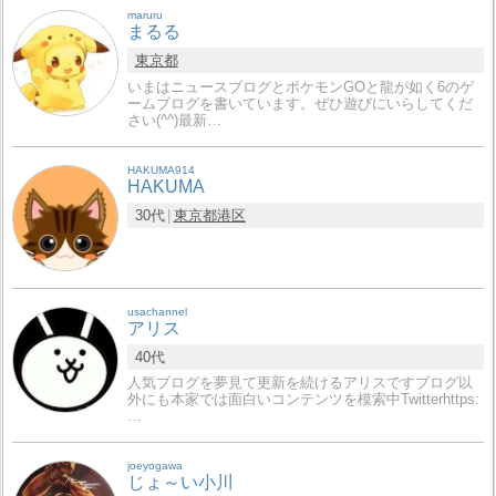
maruru
まるる
東京都
いまはニュースブログとポケモンGOと龍が如く6のゲ
ームブログを書いています。ぜひ遊びにいらしてくだ
さい(^^)最新…
HAKUMA914
HAKUMA
30代
東京都
港区
usachannel
アリス
40代
人気ブログを夢見て更新を続けるアリスですブログ以
外にも本家では面白いコンテンツを模索中Twitterhttps:
…
joeyogawa
じょ～い小川