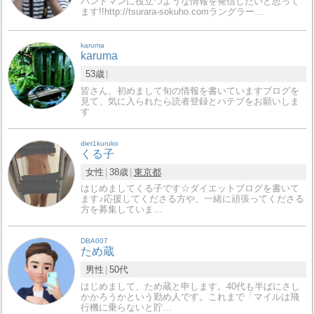
バンドマンに役立つような情報を発信したいと思って
ます!!http://tsurara-sokuho.comラングラー…
karuma
karuma
53歳
皆さん、初めまして旬の情報を書いていますブログを
見て、気に入られたら読者登録とハテブをお願いしま
す
diet1kuruko
くる子
女性
38歳
東京都
はじめましてくる子です☆ダイエットブログを書いて
ます♪応援してくださる方や、一緒に頑張ってくださる
方を募集していま…
DBA007
ため蔵
男性
50代
はじめまして、ため蔵と申します。40代も半ばにさし
かかろうかという勤め人です。これまで「マイルは飛
行機に乗らないと貯…