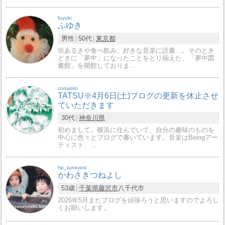
fuyuki
ふゆき
男性
50代
東京都
街あるきや食べ飲み、好きな音楽に読書…。そのとき
どきに「夢中」になったことをとり揃えた、「夢中図
書館」を開館しておりま…
conaniro
TATSU※4月6日(土)ブログの更新を休止させ
ていただきます
30代
神奈川県
初めまして。横浜に住んでいて、自分の趣味のものを
中心に色々とブログで書いています。音楽はBeingアー
ティスト、…
hp_tuneyosi
かわさきつねよし
53歳
千葉県
藤沢市
八千代市
2026年5月またブログを頑張ろうと思いますのでよろし
くお願いします。