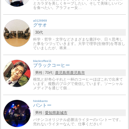
とカラダを美しくキープしたい。そして美味しいパン
を食べたい。アラフォー女…
a0126969
グサオ
30代
科学・哲学・文学などさまざまな書評や、日々思考し
た事をつづっていきます。大学で理学(生物学)を専攻し
ていましたが、将来…
blackcoffee11
ブラックコーヒー
男性
70代
鹿児島県
鹿児島市
根気と好奇心それと一杯のコーヒーほぼこれで出来て
います。複数のブログで発信しています。ソーシャル
メディアを通じて個…
hirokibanto
バントー
男性
愛知県
新城市
パチンコオリジナル必勝法ライターのバントーです。
売れないライターなんで、仕事ください!