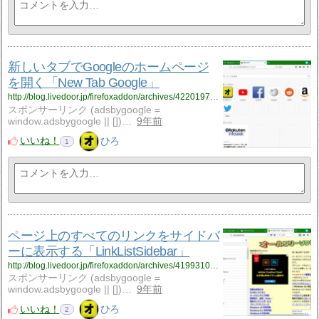
新しいタブでGoogleのホームページ
を開く「New Tab Google」
http://blog.livedoor.jp/firefoxaddon/archives/4220197.html
スポンサーリンク (adsbygoogle =
window.adsbygoogle || [])…
9年前
いいね！
ひろ
1
ページ上のすべてのリンクをサイドバ
ーに表示する「LinkListSidebar」
http://blog.livedoor.jp/firefoxaddon/archives/4199310.html
スポンサーリンク (adsbygoogle =
window.adsbygoogle || [])…
9年前
いいね！
ひろ
2