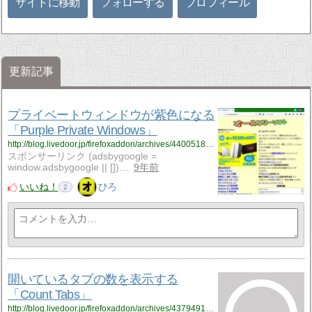
サイトに移動
フォローする
プロフィール
更新記事
プライベートウィンドウが紫色になる
「Purple Private Windows」
http://blog.livedoor.jp/firefoxaddon/archives/4400518.html
スポンサーリンク (adsbygoogle =
window.adsbygoogle || [])…
9年前
いいね！
ひろ
2
開いているタブの数を表示する
「Count Tabs」
http://blog.livedoor.jp/firefoxaddon/archives/4379491.html