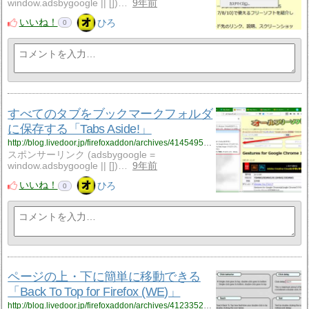
window.adsbygoogle || [])…
9年前
いいね！
ひろ
0
すべてのタブをブックマークフォルダ
に保存する「Tabs Aside!」
http://blog.livedoor.jp/firefoxaddon/archives/4145495.html
スポンサーリンク (adsbygoogle =
window.adsbygoogle || [])…
9年前
いいね！
ひろ
0
ページの上・下に簡単に移動できる
「Back To Top for Firefox (WE)」
http://blog.livedoor.jp/firefoxaddon/archives/4123352.html