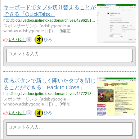
キーボードでタブを切り替えることが
できる「QuickTabs」
http://blog.livedoor.jp/firefoxaddon/archives/4296251.html
スポンサーリンク (adsbygoogle =
window.adsbygoogle || [])…
9年前
いいね！
ひろ
0
戻るボタンで新しく開いたタブを閉じ
ることができる「Back to Close」
http://blog.livedoor.jp/firefoxaddon/archives/4277213.html
スポンサーリンク (adsbygoogle =
window.adsbygoogle || [])…
9年前
いいね！
ひろ
1