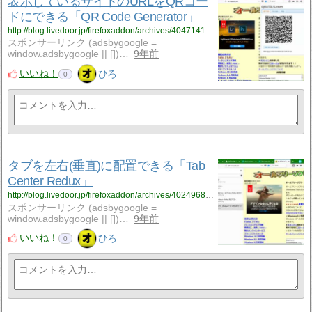
表示しているサイトのURLをQRコー
ドにできる「QR Code Generator」
http://blog.livedoor.jp/firefoxaddon/archives/4047141.html
スポンサーリンク (adsbygoogle =
window.adsbygoogle || [])…
9年前
いいね！
ひろ
0
タブを左右(垂直)に配置できる「Tab
Center Redux」
http://blog.livedoor.jp/firefoxaddon/archives/4024968.html
スポンサーリンク (adsbygoogle =
window.adsbygoogle || [])…
9年前
いいね！
ひろ
0