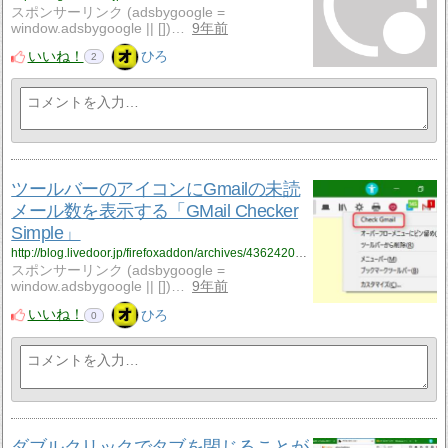
スポンサーリンク (adsbygoogle =
window.adsbygoogle || [])…
9年前
いいね！
ひろ
2
ツールバーのアイコンにGmailの未読
メール数を表示する「GMail Checker
Simple」
http://blog.livedoor.jp/firefoxaddon/archives/4362420.html
スポンサーリンク (adsbygoogle =
window.adsbygoogle || [])…
9年前
いいね！
ひろ
0
ダブルクリックでタブを閉じることが