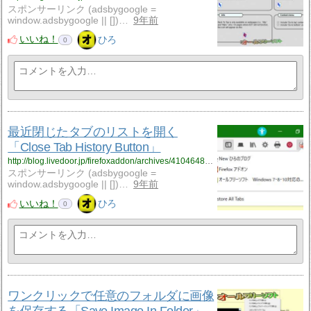
スポンサーリンク (adsbygoogle =
window.adsbygoogle || [])…
9年前
いいね！
ひろ
0
最近閉じたタブのリストを開く
「Close Tab History Button」
http://blog.livedoor.jp/firefoxaddon/archives/4104648.html
スポンサーリンク (adsbygoogle =
window.adsbygoogle || [])…
9年前
いいね！
ひろ
0
ワンクリックで任意のフォルダに画像
を保存する「Save Image In Folder」