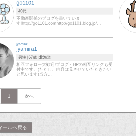
go1101
40代
不動産関係のブログを書いていま
す!http://go1101.comhttp://go1101.blog.jp/…
jyamira1
jyamira1
男性
67歳
北海道
相互フォロー大歓迎!ブログ・HPの相互リンクも受
付中です。(ただし、内容は見させていただきたい
と思います)当方…
1
次へ
ィールへ戻る