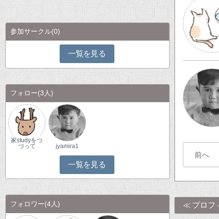
参加サークル
(0)
一覧を見る
フォロー
(3人)
家studyをつ
づって
jyamira1
前へ
一覧を見る
フォロワー
(4人)
プロフ