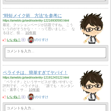
”時短メイク術 方法”を参考に
https://ameblo.jp/sedrixx/entry-12216930593.html
最近、クッションページが話題ですね。 こう
いうのがそうかな・・・って思いました。 な
るほど、役…
10年前
いいね！
のりすけ
0
ペライチは、簡単すぎてヤバイ！
https://ameblo.jp/sedrixx/entry-12191243122.html
「ペライチ」というサービスが 使いやすいと
評判です。 ペライチは、 「誰でも・カンタン
に・素早くサ…
10年前
いいね！
のりすけ
0