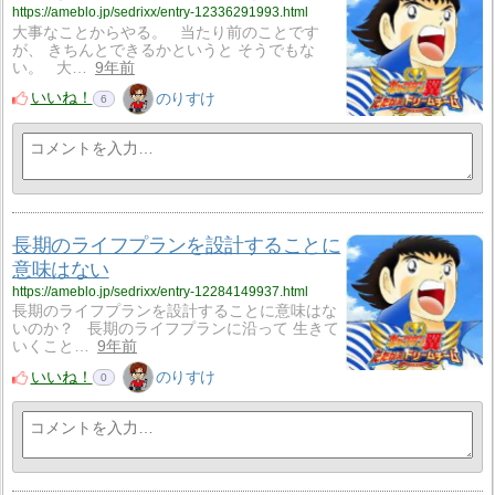
https://ameblo.jp/sedrixx/entry-12336291993.html
大事なことからやる。 当たり前のことです
が、 きちんとできるかというと そうでもな
い。 大…
9年前
いいね！
のりすけ
6
長期のライフプランを設計することに
意味はない
https://ameblo.jp/sedrixx/entry-12284149937.html
長期のライフプランを設計することに意味はな
いのか？ 長期のライフプランに沿って 生きて
いくこと…
9年前
いいね！
のりすけ
0