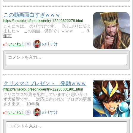
この動画面白すぎｗｗｗ
https://ameblo.jp/sedrixx/entry-12240322279.html
こんにちは。 のりすけです。 久しぶりに笑え
ましたｗ この動画、傑作ですｗｗｗ …
9
年前
いいね！
のりすけ
0
クリスマスプレゼント 発動ｗｗｗ
https://ameblo.jp/sedrixx/entry-12230601901.html
クリスマス特典を配布していますが 思いがけ
ず大反響です。 対応に追われて ブログの更新
さえ出来…
10年前
いいね！
のりすけ
0