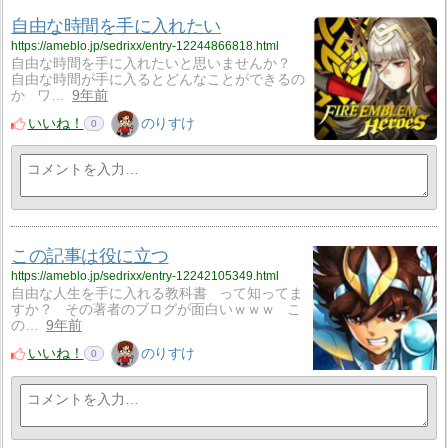
自由な時間を手に入れたい
https://ameblo.jp/sedrixx/entry-12244866818.html
自由な時間を手に入れたいと思いませんか？
自由な時間が手に入るとどんなことができるの
か ワ…
9年前
いいね！
のりすけ
0
この記事は役に立つ
https://ameblo.jp/sedrixx/entry-12242105349.html
自由な人生を手に入れる教科書 って知ってま
すか？ その著者のブログが面白いｗｗｗ こ
の…
9年前
いいね！
のりすけ
0