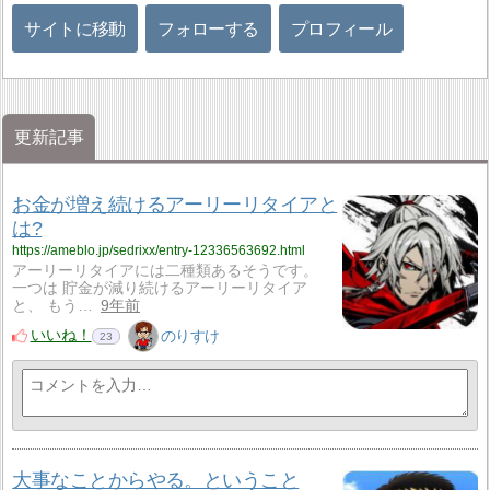
サイトに移動
フォローする
プロフィール
更新記事
お金が増え続けるアーリーリタイアと
は?
https://ameblo.jp/sedrixx/entry-12336563692.html
アーリーリタイアには二種類あるそうです。
一つは 貯金が減り続けるアーリーリタイア
と、 もう…
9年前
いいね！
のりすけ
23
大事なことからやる。ということ