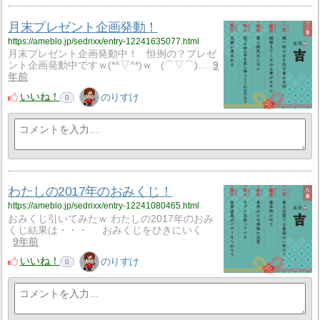
月末プレゼント企画発動！
https://ameblo.jp/sedrixx/entry-12241635077.html
月末プレゼント企画発動中！ 恒例の？プレゼ
ント企画発動中ですｗ(*^▽^*)ｗ (⌒▽⌒)…
9
年前
いいね！
のりすけ
0
わたしの2017年のおみくじ！
https://ameblo.jp/sedrixx/entry-12241080465.html
おみくじ引いてみたｗ わたしの2017年のおみ
くじ結果は・・・ おみくじをひきにいく
9年前
いいね！
のりすけ
0