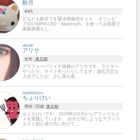
酔月
40代
どもども酔月です😸水耕栽培キット オリンピ
ア|OLYMPIA LED「Akarina15」を使ってお部屋で
家庭菜園をし…
alisa36
アリサ
女性
東京都
アラフォーバツイチ独身のアリサです。ライター
やったり、サイト作ったりしてます。波乱万丈な
人生でしたが、少し落ち着…
dope420story
ちょりけい
男性
32歳
東京都
ちょりけいです! 2018年の3月からアフィリエイ
トを実践しています。 自分と同じようなアフィリ
エイト初心者の方に向けて…