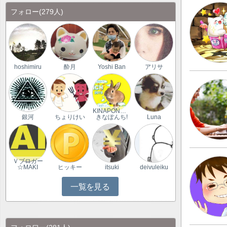
フォロー
(279人)
hoshimiru
酔月
Yoshi Ban
アリサ
KINAPONCH!
銀河
ちょりけい
きなぽんち!
Luna
Ｖブロガー
☆MAKI
ヒッキー
itsuki
deivuleiku
一覧を見る