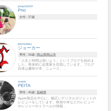
pnopno0104
Pno
女性
37歳
jokertodiary
ジョーカー
男性
34歳
岡山県
岡山市
「人生と時間は使いよう」というブログを始めま
した。将来的に起業家を目指しています。ブログ
自体は趣味や本、ニュース、…
oreteki
PEITA
男性
45歳
長崎県
Apple製品を中心に、幅広いデジタルガジェットの
レビューをしています。映画や本などのレビュー
やレジャーやトラベルの情報…