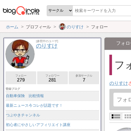
ホーム
プロフィール
のりすけ
フォロー
[参照中のユーザ]
フォロ
のりすけ
フォ
フォロー
フォロワー
参加サークル
279
281
7
のりすけ
登録ブログ
自動車保険 比較情報
最新ニュース今コレが話題です！
つぶやきチャンネル
初心者にやさしいアフィリエイト講座