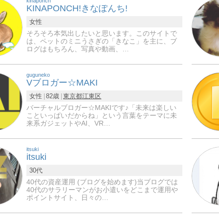
kinaponch
KINAPONCH!きなぽんち!
女性
そろそろ本気出したいと思います。このサイトで
は、ペットのミニうさぎの「きなこ」を主に、ブ
ログはもちろん、写真や動画、…
guguneko
Vブロガー☆MAKI
女性
82歳
東京都
江東区
バーチャルブロガー☆MAKIです♪「未来は楽しい
こといっぱいだからね」という言葉をテーマに未
来系ガジェットやAI、VR…
itsuki
itsuki
30代
40代の資産運用 (ブログを始めます)当ブログでは
40代のサラリーマンがお小遣いをどこまで運用や
ポイントサイト、日々の…