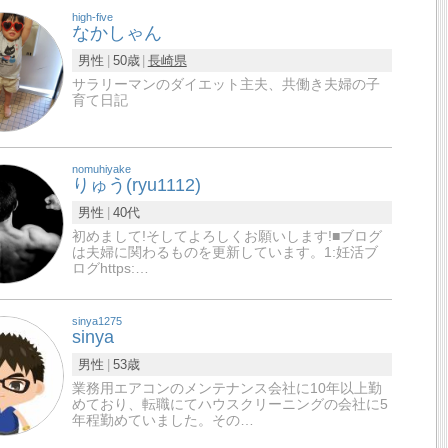
high-five
なかしゃん
男性
50歳
長崎県
サラリーマンのダイエット主夫、共働き夫婦の子
育て日記
nomuhiyake
りゅう(ryu1112)
男性
40代
初めまして!そしてよろしくお願いします!■ブログ
は夫婦に関わるものを更新しています。1:妊活ブ
ログhttps:…
sinya1275
sinya
男性
53歳
業務用エアコンのメンテナンス会社に10年以上勤
めており、転職にてハウスクリーニングの会社に5
年程勤めていました。その…