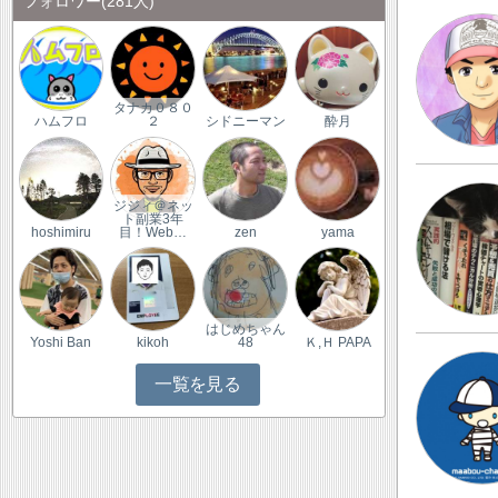
フォロワー
(281人)
タナカ０８０
ハムフロ
２
シドニーマン
酔月
ジジィ＠ネッ
ト副業3年
hoshimiru
目！Web…
zen
yama
はじめちゃん
Yoshi Ban
kikoh
48
Ｋ,Ｈ PAPA
一覧を見る