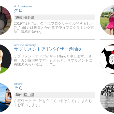
sirokurokuroto
クロ
36歳
長野県
2019年2月7日、久々にブログサークル開きました
(^_^;)最近は投資とか仕事で使うプログラミング言
語、資格の勉強な…
intestine-immunity
サプリメントアドバイザー@hiro
サプリメントアドバイザー@hiroと申します。現
在、ガン闘病中です。もともと、サプリメントに
興味のあった私は、サプ…
sorairo
そら
40代
岡山県
在宅ワークで生計を立てているそらです。よろし
くお願いします。