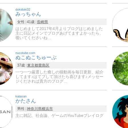
dokidoki32
みっちゃん
女性
41歳
長崎県
はじめまして2017年4月よりブログはじめました
主に日記メインでブログあげてますよかったら、
覗いてくださいね…
nucotube.com
ぬこぬこちゅーぶ
37歳
東京都
豊島区
一つ一つ厳選した癒しの猫動画を毎日更新、紹介
してます♪はてブして頂けたら喜びます♪メッセー
ジくだされば貴方のブログ…
katasan
かたさん
男性
神奈川県
横浜市
主に雑記、社会論、ゲームのYouTubeプレイログ