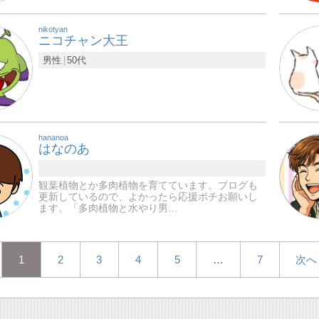
nikotyan
ニコチャン大王
男性
50代
hananoa
はなのあ
観葉植物とか多肉植物を育てています。ブログも
更新しているので、よかったら応援ポチお願いし
ます。「多肉植物と水やり男…
1
2
3
4
5
…
7
次へ