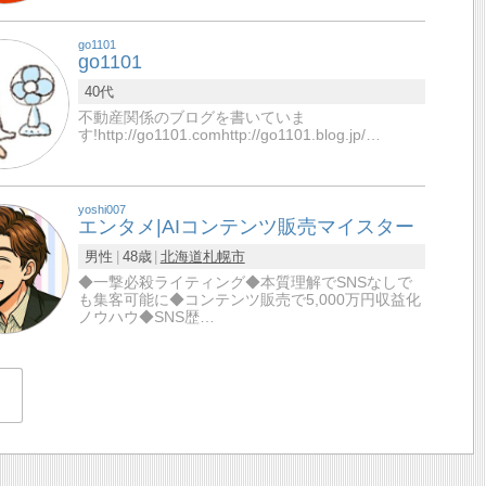
go1101
go1101
40代
不動産関係のブログを書いていま
す!http://go1101.comhttp://go1101.blog.jp/…
yoshi007
エンタメ|AIコンテンツ販売マイスター
男性
48歳
北海道
札幌市
◆一撃必殺ライティング◆本質理解でSNSなしで
も集客可能に◆コンテンツ販売で5,000万円収益化
ノウハウ◆SNS歴…