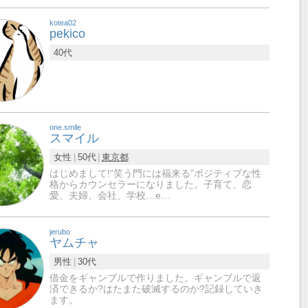
kotea02
pekico
40代
one.smile
スマイル
女性
50代
東京都
はじめまして!“笑う門には福来る”ポジティブな性
格からカウンセラーになりました。子育て、恋
愛、夫婦、会社、学校…e…
jerubo
ヤムチャ
男性
30代
借金をギャンブルで作りました。ギャンブルで返
済できるか?はたまた破滅するのか?記録していき
ます。