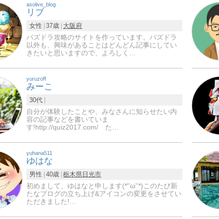
asolive_blog
リブ
女性
37歳
大阪府
パズドラ攻略のサイトを作っています。パズドラ
以外も、興味があることはどんどん記事にしてい
きたいと思いますので、よろしく…
yuruzoff
みーこ
30代
自分が体験したことや、みなさんに知らせたい内
容の記事などを書いていま
す!http://quiz2017.com/ た…
yuhana511
ゆはな
男性
40歳
栃木県
日光市
初めまして、ゆはなと申します(*''ω''*)このたび新
たなブログの立ち上げ&アイコンの変更をさせてい
ただきました!…