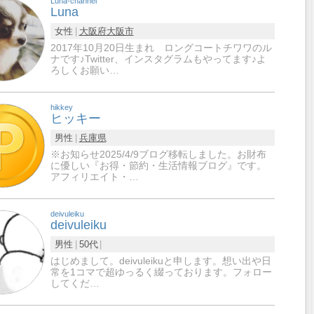
Luna-channel
Luna
女性
大阪府
大阪市
2017年10月20日生まれ ロングコートチワワのル
ナです♪Twitter、インスタグラムもやってます♪よ
ろしくお願い…
hikkey
ヒッキー
男性
兵庫県
※お知らせ2025/4/9ブログ移転しました。お財布
に優しい『お得・節約・生活情報ブログ』です。
アフィリエイト・…
deivuleiku
deivuleiku
男性
50代
はじめまして。deivuleikuと申します。想い出や日
常を1コマで超ゆっるく綴っております。フォロー
してくだ…