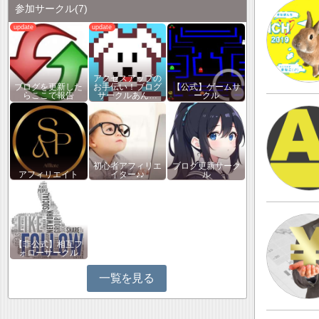
参加サークル
(7)
アクセスアップの
ブログを更新した
お手伝い！ブログ
【公式】ゲームサ
らここで報告
サークルあん…
ークル
初心者アフィリエ
ブログ更新サーク
アフィリエイト
イター♪♪
ル
【非公式】相互フ
ォローサークル
一覧を見る