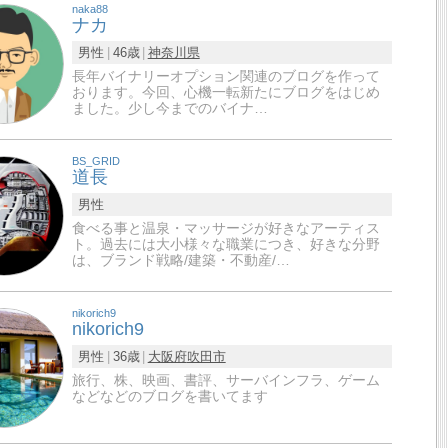
naka88
ナカ
男性
46歳
神奈川県
長年バイナリーオプション関連のブログを作って
おります。今回、心機一転新たにブログをはじめ
ました。少し今までのバイナ…
BS_GRID
道長
男性
食べる事と温泉・マッサージが好きなアーティス
ト。過去には大小様々な職業につき、好きな分野
は、ブランド戦略/建築・不動産/…
nikorich9
nikorich9
男性
36歳
大阪府
吹田市
旅行、株、映画、書評、サーバインフラ、ゲーム
などなどのブログを書いてます