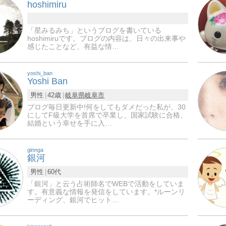
hoshimiru
「星みるみち」というブログを書いている
hoshimiruです。ブログの内容は、日々の出来事や
感じたことなど、有益な情…
yoshi_ban
Yoshi Ban
男性
42歳
岐阜県
岐阜市
ブログ毎日更新中!何をしてもダメだった私が、30
にしてF級大学を首席で卒業し、国家試験に合格、
結婚という幸せを手に入…
ginnga
銀河
男性
60代
「銀河」と云う占術師名でWEBで活動をしていま
す。有意義な情報を発信をしています。*ルーンリ
ーディング、銀河でヒット…