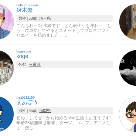
befourc-seven
冴木隆
男性
58歳
埼玉県
こんちわ～!冴木隆です。どん底生活を味わい、も
う一度成功してやるとコミットしてブログアフィ
リエイトを始めました。…
kogesumi
koge
40代
三重県
mst0512150
まあぼう
男性
35歳
福岡県
初めましてゼロから始めるblog生活まあぼうです!
年齢26歳趣味は麻雀、ダーツ、ゴルフ、アニメな
ど…熱し…