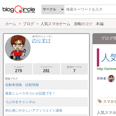
ホーム
ブログ
人気スマホゲーム 攻略のコツ 本編
[参照中のユーザ]
ブログ
のりすけ
人
フォロー
フォロワー
参加サークル
http://anim
279
281
7
所有者
登録ブログ
自動車保険 比較情報
最新ニュース今コレが話題です！
スマホ
つぶやきチャンネル
初心者にやさしいアフィリエイト講座
人気スマ