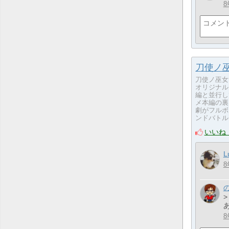
8
刀使ノ巫
刀使ノ巫女
オリジナル
編と並行し
メ本編の裏
劇がフルボ
ンドバトル
いいね
L
8
>
8