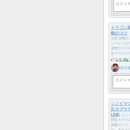
ドラゴン
略のコツ
士団 攻略の
ソーシャル
進撃!!ドラ
をベースに
いいね
のり
シノビマ
乱カグラ 
LINK
シノ
閃乱カグラ N
攻略のコツ
ラ』オール