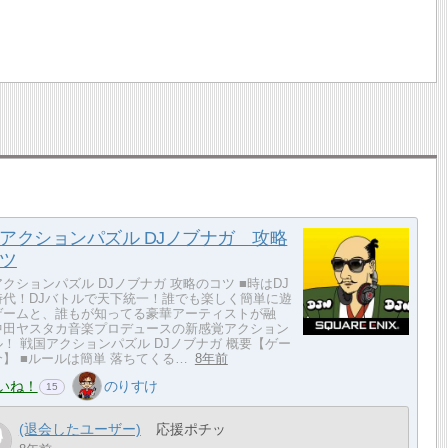
アクションパズル DJノブナガ 攻略
ツ
クションパズル DJノブナガ 攻略のコツ ■時はDJ
時代！DJバトルで天下統一！誰でも楽しく簡単に遊
ゲームと、誰もが知ってる豪華アーティストが融
中田ヤスタカ音楽プロデュースの新感覚アクション
！ 戦国アクションパズル DJノブナガ 概要【ゲー
】 ■ルールは簡単 落ちてくる…
8年前
いね！
のりすけ
15
(退会したユーザー)
応援ポチッ