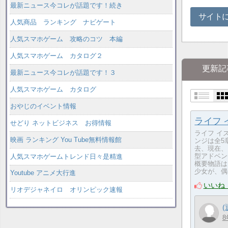
最新ニュース今コレが話題です！続き
サイト
人気商品 ランキング ナビゲート
人気スマホゲーム 攻略のコツ 本編
人気スマホゲーム カタログ２
更新記
最新ニュース今コレが話題です！３
人気スマホゲーム カタログ
おやじのイベント情報
ライフ 
せどり ネットビジネス お得情報
ライフ イ
映画 ランキング You Tube無料情報館
ンジは全5
去、現在、
型アドベン
人気スマホゲームトレンド日々是精進
概要物語は
少女が、偶
Youtube アニメ大行進
いいね
リオデジャネイロ オリンピック速報
8