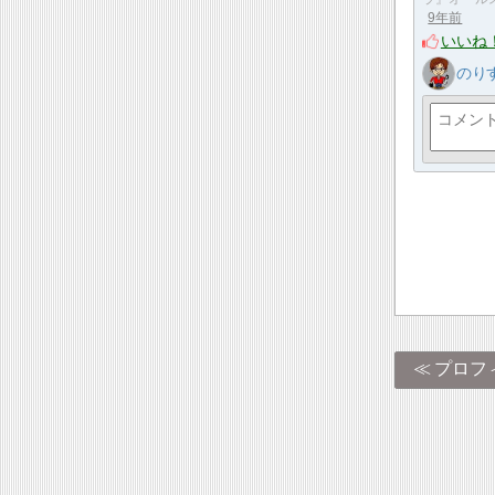
9年前
いいね
のり
プロフ