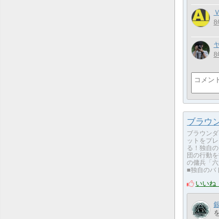
8
8
ブラウ
ブラウンダ
ットをプレ
る！独自の
団の行動を
の傭兵「六
■独自のバ
いいね