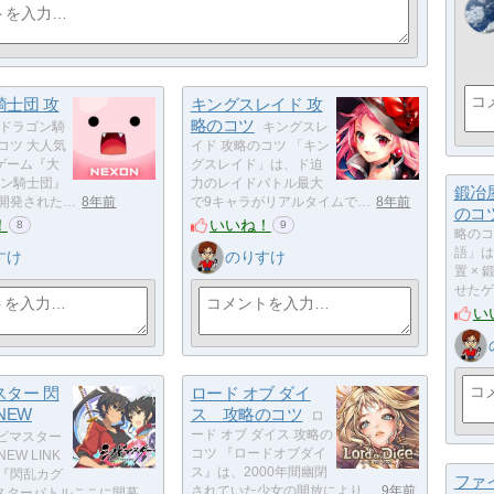
騎士団 攻
キングスレイド 攻
略のコツ
ドラゴン騎
キングスレ
コツ 大人気
イド 攻略のコツ 「キン
ゲーム『大
グスレイド」は、ド迫
ゴン騎士団』
力のレイドバトル最大
鍛冶
 開発された…
8年前
で9キャラがリアルタイムで…
8年前
のコ
！
いいね！
8
9
略のコ
語」は
すけ
のりすけ
置 ×
せたゲ
い
スター 閃
ロード オブ ダイ
NEW
ス 攻略のコツ
ロ
ード オブ ダイス 攻略の
ビマスター
コツ 『ロードオブダイ
EW LINK
ス』は、2000年間幽閉
 『閃乱カグ
ファ
されていた少女の開放により…
9年前
スターバトルここに開幕…