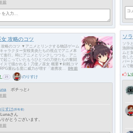
年前
ソラ
女 攻略のコツ
ソラ
 攻略のコツ ▼アニメとリンクする物語ゲーム
漁師
キャラクター安桜美炎たちの視点でアニメ本
ムと
て進行。時にアニメとリンクしつつも、アニ
合し
で起こっていたもうひとつの刀使たちの奮闘
パー
イスで描かれる！刀使ノ巫女 概要▼剣戟コマ
ムで
RPG重ねる度に威力が増す「連携攻…
8年前
い
！
のりすけ
25
una
ポチっと♪
年前
のりすけ
 Lunaさん
ありがとうございます。
年前