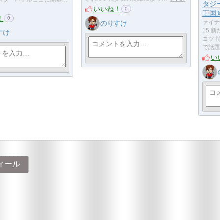
タジー
いいね！
0
王国
！
0
のりすけ
ァイナ
15 
すけ
コツ 
で話題
い
ィール