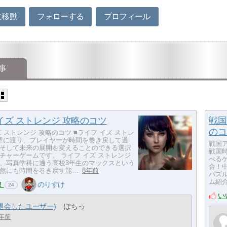
に移動
フォローする
プロフィール
事
イズ ストレンジ 攻略のコツ
戦国
のコ
ズ ストレンジ 攻略のコツ ■ライフ イズ ストレ
章に渡り、プレイヤーが時間を巻き戻して過
戦国ア
そして未来の展開を変えることのできる選択
戦国
チャーゲームです。 ライフ イズ ストレンジ
べる
、写真学科に通う高校3年生のマックスという
合！
然にも時間を巻き戻す能…
8年前
パズル
ム紹介
！
のりすけ
24
い
(退会したユーザー)
ぽちっ
年前