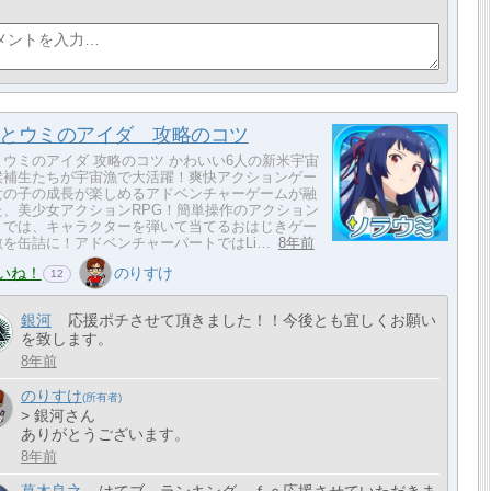
とウミのアイダ 攻略のコツ
とウミのアイダ 攻略のコツ かわいい6人の新米宇宙
候補生たちが宇宙漁で大活躍！爽快アクションゲー
女の子の成長が楽しめるアドベンチャーゲームが融
た、美少女アクションRPG！簡単操作のアクション
トでは、キャラクターを弾いて当てるおはじきゲー
敵を缶詰に！アドベンチャーパートではLi…
8年前
いね！
のりすけ
12
銀河
応援ポチさせて頂きました！！今後とも宜しくお願い
を致します。
8年前
のりすけ
> 銀河さん
ありがとうございます。
8年前