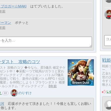
Ｖブロガー☆MAKI
はてブいたしました。
年前
ヤーマン
ポチッと
年前
戦姫
ンダスト 攻略のコツ
戦姫
スト 攻略のコツ ◆今なら、星5傭兵 確定チケ
ー、
ゼント中！◆采配一つで戦局がガラリと変わ
乙女た
ディレクティブ・ポジション・バトル!?傭兵
世の
指揮して戦う、新作の采配バトルRPG！伝説
今す
魔星」を仲間にしよう！ブラウンダスト 概要
唯さ
トルシステム「ディレクティブ…
8年前
い
！
のりすけ
22
銀河
応援ポチさせて頂きました！！今後とも宜しくお願い
を致します。