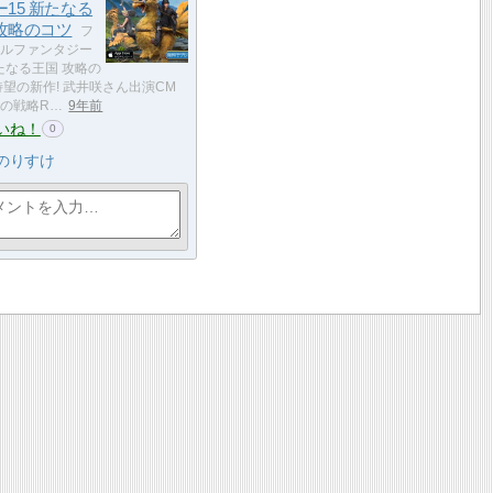
15 新たなる
攻略のコツ
フ
ルファンタジー
新たなる王国 攻略の
待望の新作! 武井咲さん出演CM
の戦略R…
9年前
いね！
0
のりすけ