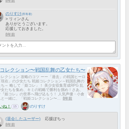
8年前
のりすけ
> リィンさん
ありがとうございます。
応援しておきました。
8年前
コレクション〜戦国乱舞の乙女たち〜
コレクション 攻略のコツ ーー「過去」の戦国ヒーロ
「現在」の少女たち 戦姫コレクション～戦国乱舞の
ち～ 略して「姫コレ」！ 美少女収集育成RPG 乱
少女たちを集め、キミの戦略で勝利を掴め！さあ、
ぐ『姫コレ』の世界へ飛び込もう！ 人気声優・小倉
んと一緒に、「戦姫コレクション〜…
8年前
いね！
のりすけ
15
(退会したユーザー)
応援ぽちっ
8年前