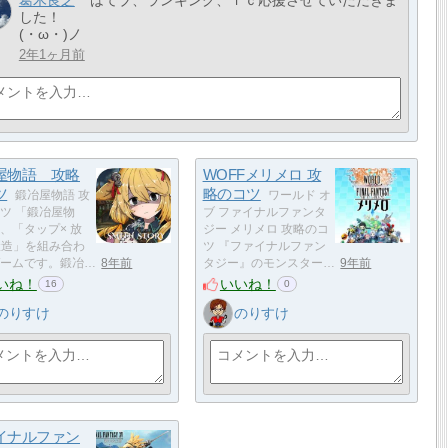
葛木良之
はてブ、ランキング、ｆｃ応援させていただきま
した！
(・ω・)ノ
2年1ヶ月前
屋物語 攻略
WOFFメリメロ 攻
ツ
略のコツ
鍛冶屋物語 攻
ワールド オ
ツ 「鍛冶屋物
ブ ファイナルファンタ
、「タップ× 放
ジー メリメロ 攻略のコ
 鍛造」を組み合わ
ツ 『ファイナルファン
ームです。鍛冶…
8年前
タジー』のモンスター…
9年前
いね！
いいね！
16
0
のりすけ
のりすけ
イナルファン