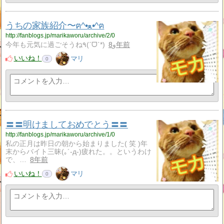
うちの家族紹介〜ฅ^•ﻌ•^ฅ
http://fanblogs.jp/marikaworu/archive/2/0
今年も元気に過ごそうね٩(ˊᗜˋ*)و
8年前
いいね！
マリ
0
〓〓明けましておめでとう〓〓
http://fanblogs.jp/marikaworu/archive/1/0
私の正月は昨日の朝から始まりました( 笑 )年
末からバイト三昧(｡´-д-)疲れた。。というわけ
で、…
8年前
いいね！
マリ
0