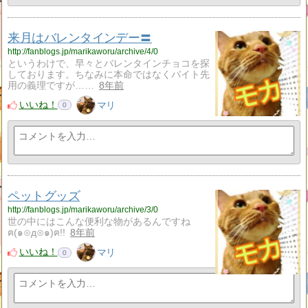
来月はバレンタインデー〓
http://fanblogs.jp/marikaworu/archive/4/0
というわけで、早々とバレンタインチョコを探
しております。ちなみに本命ではなくバイト先
用の義理ですが……
8年前
いいね！
マリ
0
ペットグッズ
http://fanblogs.jp/marikaworu/archive/3/0
世の中にはこんな便利な物があるんですね
ฅ(๑⊙д⊙๑)ฅ!!
8年前
いいね！
マリ
0