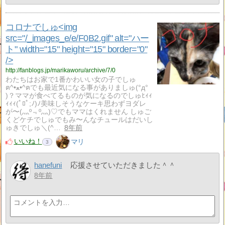
コロナでしゅ<img
src="/_images_e/e/F0B2.gif" alt="ハー
ト" width="15" height="15" border="0"
/>
http://fanblogs.jp/marikaworu/archive/7/0
わたちはお家で1番かわいい女の子でしゅ
ฅ^•ﻌ•^ฅでも最近気になる事がありましゅ(°д°
)？ママが食べてるものが気になるのでしゅﾋｨｨ
ｨｨｨ(ﾟﾛﾟ;ﾉ)ﾉ美味しそうなケーキ思わずヨダレ
が〜(灬º﹃º灬)♡でもママはくれません︎ ︎しゅご
くどケチでしゅでもみ〜んなチュールはだいし
ゅきでしゅ＼(^…
8年前
いいね！
マリ
3
hanefuni
応援させていただきました＾＾
8年前