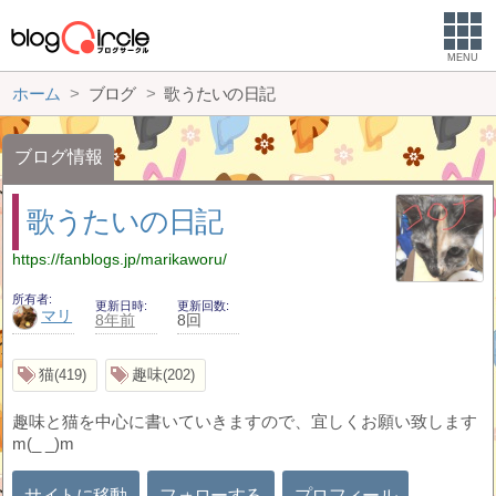
MENU
ホーム
ブログ
歌うたいの日記
ブログ情報
歌うたいの日記
https://fanblogs.jp/marikaworu/
所有者
更新日時
更新回数
マリ
8年前
8回
猫
趣味
419
202
趣味と猫を中心に書いていきますので、宜しくお願い致します
m(_ _)m
サイトに移動
フォローする
プロフィール