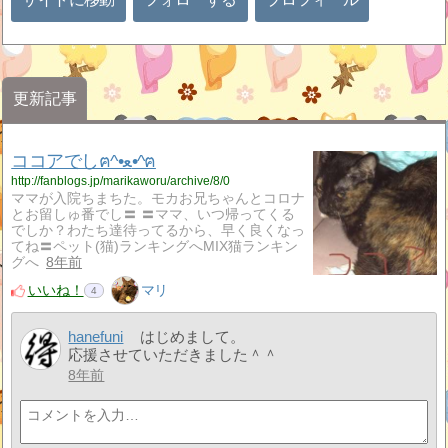
更新記事
ココアでしฅ^•ﻌ•^ฅ
http://fanblogs.jp/marikaworu/archive/8/0
ママが入院ちまちた。モカお兄ちゃんとコロナ
とお留しゅ番でし〓︎ 〓︎ママ、いつ帰ってくる
でしか？わたち達待ってるから、早く良くなっ
てね〓ペット(猫)ランキングへMIX猫ランキン
グへ
8年前
いいね！
マリ
4
hanefuni
はじめまして。
応援させていただきました＾＾
8年前