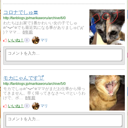
コロナでしゅ〓
http://fanblogs.jp/marikaworu/archive/6/0
わたちはお家で1番かわいい女の子でしゅ
ฅ^•ﻌ•^ฅでも最近気になる事がありましゅ(°д°
)？ママ…
8年前
いいね！
マリ
0
モカにゃんです˚࿀̊˚
http://fanblogs.jp/marikaworu/archive/5/0
モカでしゅฅ^•ﻌ•^ฅママがまだお仕事から帰っ
てきません。早く帰ってきなさ〜い!!というわ
けで、ポ…
8年前
いいね！
マリ
0