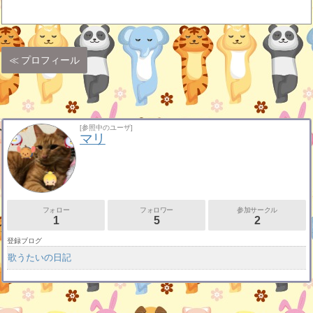
プロフィール
[参照中のユーザ]
マリ
フォロー
フォロワー
参加サークル
1
5
2
登録ブログ
歌うたいの日記