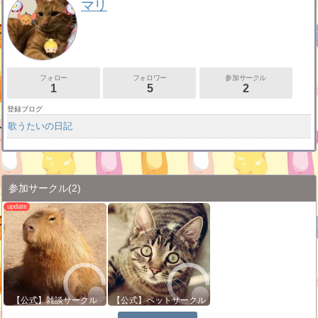
マリ
フォロー
フォロワー
参加サークル
1
5
2
登録ブログ
歌うたいの日記
参加サークル
(2)
【公式】雑談サークル
【公式】ペットサークル