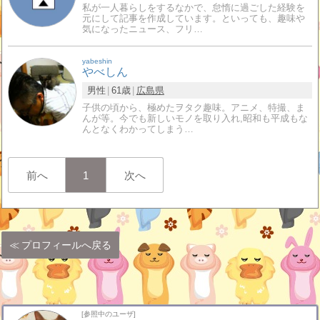
私が一人暮らしをするなかで、怠惰に過ごした経験を
元にして記事を作成しています。といっても、趣味や
気になったニュース、フリ…
yabeshin
やべしん
男性
61歳
広島県
子供の頃から、極めたヲタク趣味。アニメ、特撮、ま
んが等。今でも新しいモノを取り入れ,昭和も平成もな
んとなくわかってしまう…
前へ
1
次へ
プロフィールへ戻る
[参照中のユーザ]