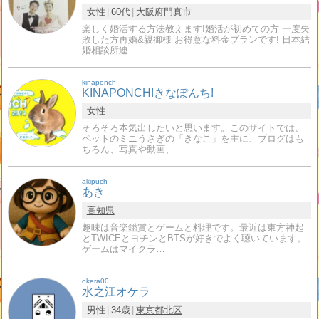
女性
60代
大阪府
門真市
楽しく婚活する方法教えます!婚活が初めての方 一度失
敗した方再婚&親御様 お得意な料金プランです! 日本結
婚相談所連…
kinaponch
KINAPONCH!きなぽんち!
女性
そろそろ本気出したいと思います。このサイトでは、
ペットのミニうさぎの「きなこ」を主に、ブログはも
ちろん、写真や動画、…
akipuch
あき
高知県
趣味は音楽鑑賞とゲームと料理です。最近は東方神起
とTWICEとヨチンとBTSが好きでよく聴いています。
ゲームはマイクラ…
okera00
水之江オケラ
男性
34歳
東京都
北区