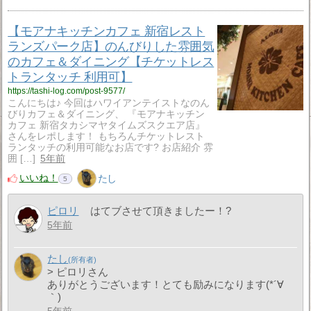
【モアナキッチンカフェ 新宿レスト
ランズパーク店】のんびりした雰囲気
のカフェ＆ダイニング【チケットレス
トランタッチ 利用可】
https://tashi-log.com/post-9577/
こんにちは♪ 今回はハワイアンテイストなのん
びりカフェ＆ダイニング、 『モアナキッチン
カフェ 新宿タカシマヤタイムズスクエア店』
さんをレポします！ もちろんチケットレスト
ランタッチの利用可能なお店です? お店紹介 雰
囲 […]
5年前
いいね！
たし
5
ピロリ
はてブさせて頂きましたー！?
5年前
たし
> ピロリさん
ありがとうございます！とても励みになります(*´∀
｀)