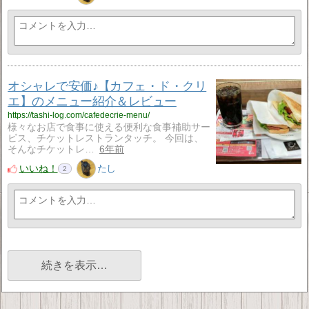
オシャレで安価♪【カフェ・ド・クリ
エ】のメニュー紹介＆レビュー
https://tashi-log.com/cafedecrie-menu/
様々なお店で食事に使える便利な食事補助サー
ビス、チケットレストランタッチ。 今回は、
そんなチケットレ…
6年前
いいね！
たし
2
続きを表示…