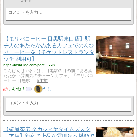
5年前
【モリバコーヒー 目黒駅東口店】駅
チカのあたたかみあるカフェでのんび
りコーヒーを【チケットレストランタ
ッチ 利用可】
https://tashi-log.com/post-9563/
こんばんは♪ 今回は、目黒駅の目の前にあるあ
たたかい雰囲気のチェーンカフェ、『モリバコ
ーヒー 目黒駅…
5年前
いいね！
たし
0
【椿屋茶房 タカシマヤタイムズスク
エア店】新宿で上品な雰囲気を堪能で