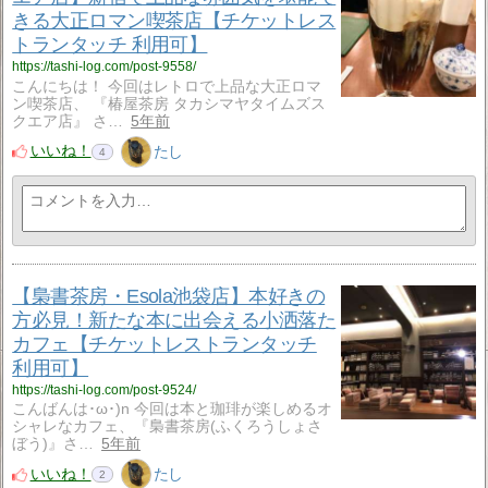
きる大正ロマン喫茶店【チケットレス
トランタッチ 利用可】
https://tashi-log.com/post-9558/
こんにちは！ 今回はレトロで上品な大正ロマ
ン喫茶店、 『椿屋茶房 タカシマヤタイムズス
クエア店』 さ…
5年前
いいね！
たし
4
【梟書茶房・Esola池袋店】本好きの
方必見！新たな本に出会える小洒落た
カフェ【チケットレストランタッチ
利用可】
https://tashi-log.com/post-9524/
こんばんは･ω･)n 今回は本と珈琲が楽しめるオ
シャレなカフェ、『梟書茶房(ふくろうしょさ
ぼう)』さ…
5年前
いいね！
たし
2