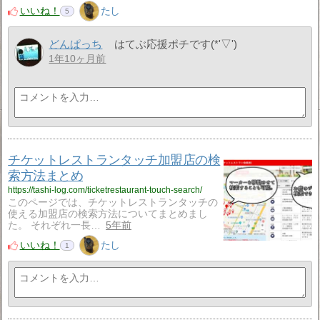
いいね！
たし
5
どんぱっち
はてぶ応援ポチです(*'▽')
1年10ヶ月前
チケットレストランタッチ加盟店の検
索方法まとめ
https://tashi-log.com/ticketrestaurant-touch-search/
このページでは、チケットレストランタッチの
使える加盟店の検索方法についてまとめまし
た。 それぞれ一長…
5年前
いいね！
たし
1