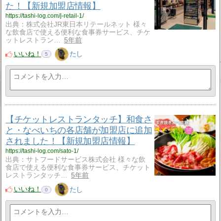
た！【新規加盟店情報】
https://tashi-log.com/j-retail-1/
出典：株式会社JR東日本リテールネット 様々
な飲食店で使える便利な食事券サービス、チケ
ットレストラン…
5年前
いいね！
たし
5
【チケットレストランタッチ】和食さ
と・なべいちの各店舗が加盟店に追加
されました！【新規加盟店情報】
https://tashi-log.com/sato-1/
出典：サトフードサービス株式会社 様々な飲
食店で使える便利な食事券サービス、チケット
レストランタッチ…
5年前
いいね！
たし
0