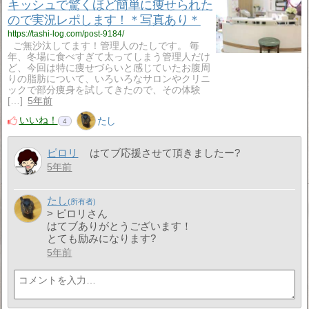
キッシュで驚くほど簡単に痩せられた
ので実況レポします！＊写真あり＊
https://tashi-log.com/post-9184/
ご無沙汰してます！管理人のたしです。 毎
年、冬場に食べすぎて太ってしまう管理人だけ
ど、今回は特に痩せづらいと感じていたお腹周
りの脂肪について、いろいろなサロンやクリニ
ックで部分痩身を試してきたので、その体験
[…]
5年前
いいね！
たし
4
ピロリ
はてブ応援させて頂きましたー?
5年前
たし
> ピロリさん
はてブありがとうございます！
とても励みになります?
5年前