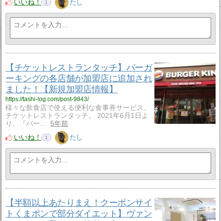
いいね！
たし
1
【チケットレストランタッチ】バーガ
ーキングの各店舗が加盟店に追加され
ました！【新規加盟店情報】
https://tashi-log.com/post-9843/
様々な飲食店で使える便利な食事券サービス、
チケットレストランタッチ。 2021年6月1日よ
り、『バー…
5年前
いいね！
たし
1
【半額以上あたりまえ！クーポンサイ
トくまポンで部分ダイエット】ヴァン