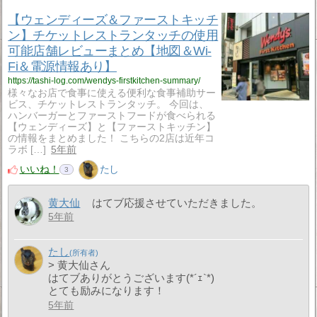
【ウェンディーズ＆ファーストキッチ
ン】チケットレストランタッチの使用
可能店舗レビューまとめ【地図＆Wi-
Fi＆電源情報あり】
https://tashi-log.com/wendys-firstkitchen-summary/
様々なお店で食事に使える便利な食事補助サー
ビス、チケットレストランタッチ。 今回は、
ハンバーガーとファーストフードが食べられる
【ウェンディーズ】と【ファーストキッチン】
の情報をまとめました！ こちらの2店は近年コ
ラボ […]
5年前
いいね！
たし
3
黄大仙
はてブ応援させていただきました。
5年前
たし
> 黄大仙さん
はてブありがとうございます(*´ｪ`*)
とても励みになります！
5年前