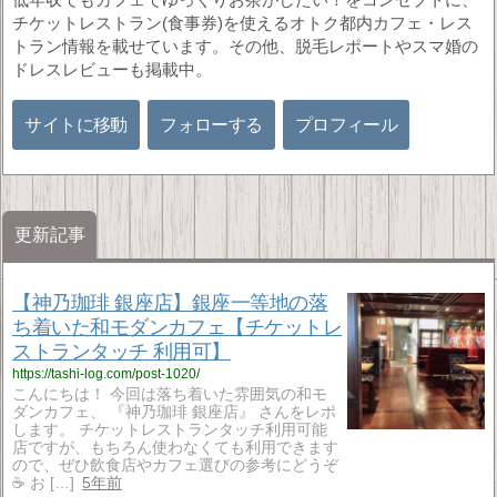
チケットレストラン(食事券)を使えるオトク都内カフェ・レス
トラン情報を載せています。その他、脱毛レポートやスマ婚の
ドレスレビューも掲載中。
サイトに移動
フォローする
プロフィール
更新記事
【神乃珈琲 銀座店】銀座一等地の落
ち着いた和モダンカフェ【チケットレ
ストランタッチ 利用可】
https://tashi-log.com/post-1020/
こんにちは！ 今回は落ち着いた雰囲気の和モ
ダンカフェ、 『神乃珈琲 銀座店』 さんをレポ
します。 チケットレストランタッチ利用可能
店ですが、もちろん使わなくても利用できます
ので、ぜひ飲食店やカフェ選びの参考にどうぞ
☕ お […]
5年前