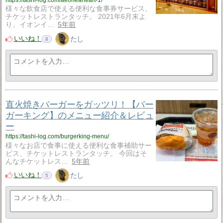
https://tashi-log.com/aeoneaheart-1/
様々な飲食店で使える便利な食事券サービス、
チケットレストランタッチ。 2021年6月末よ
り、イオンイ…
5年前
いいね！
たし
8
直火焼きバーガーをガッツリ！【バー
ガーキング】のメニュー紹介＆レビュ
ー
https://tashi-log.com/burgerking-menu/
様々なお店で食事に使える便利な食事補助サー
ビス、チケットレストランタッチ。 今回はそ
んなチケットレス…
5年前
いいね！
たし
5