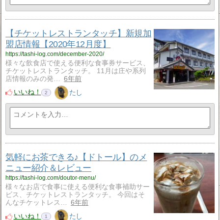
【チケットレストランタッチ】新規加
盟店情報【2020年12月度】
https://tashi-log.com/december-2020/
様々な飲食店で使える便利な食事券サービス、
チケットレストランタッチ。 11月は庄や系列
店情報のみの発…
6年前
いいね！
たし
2
気軽にお茶できる♪【ドトール】のメ
ニュー紹介＆レビュー
https://tashi-log.com/doutor-menu/
様々なお店で食事に使える便利な食事補助サー
ビス、チケットレストランタッチ。 今回はそ
んなチケットレス…
6年前
いいね！
たし
1