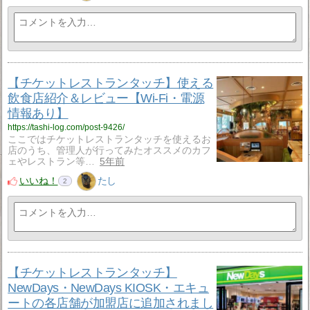
【チケットレストランタッチ】使える
飲食店紹介＆レビュー【Wi-Fi・電源
情報あり】
https://tashi-log.com/post-9426/
ここではチケットレストランタッチを使えるお
店のうち、管理人が行ってみたオススメのカフ
ェやレストラン等…
5年前
いいね！
たし
2
【チケットレストランタッチ】
NewDays・NewDays KIOSK・エキュ
ートの各店舗が加盟店に追加されまし