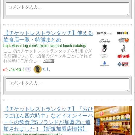
【チケットレストランタッチ】使える
飲食店一覧・特徴まとめ
https://tashi-log.com/ticketrestaurant-touch-catalog/
ここではチケットレストランタッチを利用でき
る店舗について、店舗のジャンルごとにそれぞ
れ簡単にご紹介し…
5年前
いいね！
たし
1
【チケットレストランタッチ】『おひ
つごはん四六時中』などイオンイーハ
ートの飲食店5ブランドが加盟店に追
加されました！【新規加盟店情報】