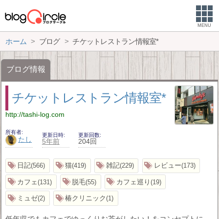
MENU
ホーム
ブログ
チケットレストラン情報室*
ブログ情報
チケットレストラン情報室*
http://tashi-log.com
所有者
更新日時
更新回数
たし
5年前
204回
日記
猫
雑記
レビュー
566
419
229
173
カフェ
脱毛
カフェ巡り
131
55
19
ミュゼ
椿クリニック
2
1
低年収でもカフェでゆっくりお茶がしたい！をコンセプトに、