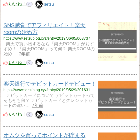
いいね！
setsu
0
SNS感覚でアフィリエイト！楽天
roomの始め方
https://www.setsublog.xyz/entry/2019/06/05/003737
楽天で買い物するなら「楽天ROOM」がおす
すめ！ 「楽天ROOM」って何？ 楽天ROOMの
始め…
7年前
いいね！
setsu
0
楽天銀行でデビットカードデビュー！
https://www.setsublog.xyz/entry/2019/05/29/201631
デビットカードについて デビットカードって
そもそも何？ デビットカードとクレジットカ
ードの違い…
7年前
いいね！
setsu
0
オムツを買ってポイントが貯まる