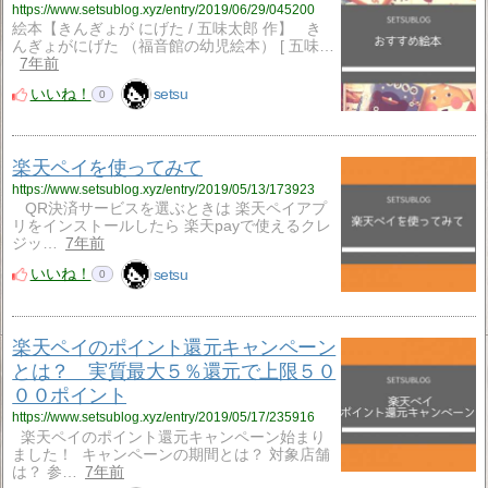
https://www.setsublog.xyz/entry/2019/06/29/045200
絵本【きんぎょが にげた / 五味太郎 作】 き
んぎょがにげた （福音館の幼児絵本） [ 五味…
7年前
いいね！
setsu
0
楽天ペイを使ってみて
https://www.setsublog.xyz/entry/2019/05/13/173923
QR決済サービスを選ぶときは 楽天ペイアプ
リをインストールしたら 楽天payで使えるクレ
ジッ…
7年前
いいね！
setsu
0
楽天ペイのポイント還元キャンペーン
とは？ 実質最大５％還元で上限５０
００ポイント
https://www.setsublog.xyz/entry/2019/05/17/235916
楽天ペイのポイント還元キャンペーン始まり
ました！ キャンペーンの期間とは？ 対象店舗
は？ 参…
7年前