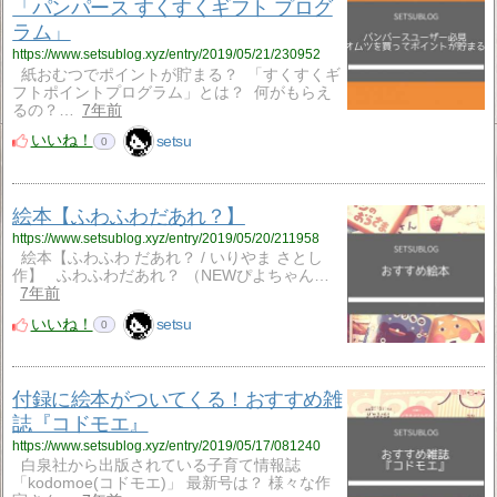
「パンパース すくすくギフト プログ
ラム」
https://www.setsublog.xyz/entry/2019/05/21/230952
紙おむつでポイントが貯まる？ 「すくすくギ
フトポイントプログラム」とは？ 何がもらえ
るの？…
7年前
いいね！
setsu
0
絵本【ふわふわだあれ？】
https://www.setsublog.xyz/entry/2019/05/20/211958
絵本【ふわふわ だあれ？ / いりやま さとし
作】 ふわふわだあれ？ （NEWぴよちゃん…
7年前
いいね！
setsu
0
付録に絵本がついてくる！おすすめ雑
誌『コドモエ』
https://www.setsublog.xyz/entry/2019/05/17/081240
白泉社から出版されている子育て情報誌
「kodomoe(コドモエ)」 最新号は？ 様々な作