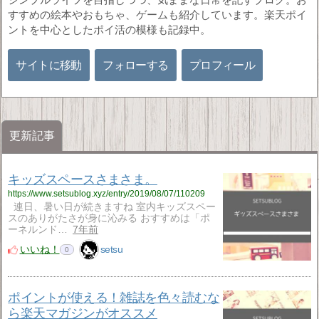
すすめの絵本やおもちゃ、ゲームも紹介しています。楽天ポイ
ントを中心としたポイ活の模様も記録中。
サイトに移動
フォローする
プロフィール
更新記事
キッズスペースさまさま。
https://www.setsublog.xyz/entry/2019/08/07/110209
連日、暑い日が続きますね 室内キッズスペー
スのありがたさが身に沁みる おすすめは「ポ
ーネルンド…
7年前
いいね！
setsu
0
ポイントが使える！雑誌を色々読むな
ら楽天マガジンがオススメ