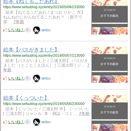
絵本【ねてるこだあれ】
https://www.setsublog.xyz/entry/2019/05/08/233000
絵本【ねてるこだあれ / まつお りかこ 作】
ねんねのじかんねてるこだあれ？ （親子で
楽…
7年前
いいね！
setsu
0
絵本【バスがきました】
https://www.setsublog.xyz/entry/2019/05/07/213000
絵本【バスがいました / 三浦太郎】 バスがき
ました （とことこえほん） [ 三浦太郎 ] ジ…
7
年前
いいね！
setsu
0
絵本【くっついた】
https://www.setsublog.xyz/entry/2019/05/06/230000
絵本【くっついた / 三浦太郎 作】 くっついた
[ 三浦太郎 ] ジャンル: 本・雑誌・コミ…
7年前
いいね！
setsu
0