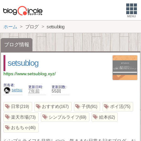
MENU
ホーム
ブログ
setsublog
ブログ情報
setsublog
https://www.setsublog.xyz/
所有者
更新日時
更新回数
setsu
7年前
55回
日常
おすすめ
子供
ポイ活
219
167
91
75
楽天市場
シンプルライフ
絵本
73
69
62
おもちゃ
46
シンプルライフを目指しつつ、気ままな日常を記すブログ。お