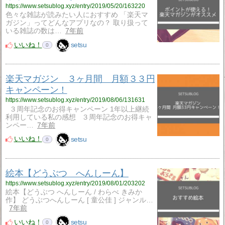
https://www.setsublog.xyz/entry/2019/05/20/163220
色々な雑誌が読みたい人におすすめ 「楽天マ
ガジン」ってどんなアプリなの？ 取り扱って
いる雑誌の数は…
7年前
いいね！
setsu
0
楽天マガジン ３ヶ月間 月額３３円
キャンペーン！
https://www.setsublog.xyz/entry/2019/08/06/131631
３周年記念のお得キャンペーン 1年以上継続
利用している私の感想 ３周年記念のお得キャ
ンペー…
7年前
いいね！
setsu
0
絵本【どうぶつ へんしーん】
https://www.setsublog.xyz/entry/2019/08/01/203202
絵本【どうぶつ へんしーん / わらべ きみか
作】 どうぶつへんしーん [ 童公佳 ] ジャンル…
7年前
いいね！
setsu
0