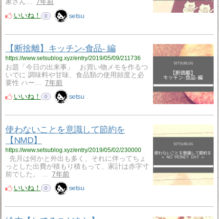
家さん…
7年前
いいね！
setsu
0
【断捨離】キッチン-食品- 編
https://www.setsublog.xyz/entry/2019/05/09/211736
お題「今日の出来事」 お買い物メモを作るつ
いでに 調味料や甘味、食品類の使用頻度と必
要性 ハー…
7年前
いいね！
setsu
0
使わないことを意識して節約を
【NMD】
https://www.setsublog.xyz/entry/2019/05/02/230000
先月は何かと外出も多く、それに伴ってちょ
っとした出費が積もり積もって、家計は赤字寸
前でした。 …
7年前
いいね！
setsu
0