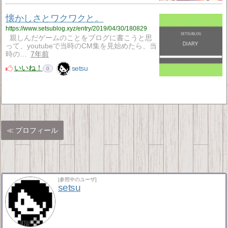
懐かしさとワクワクと。
https://www.setsublog.xyz/entry/2019/04/30/180829
親しんだゲームのことをブログに書こうと思
って、youtubeで当時のCM集を見始めたら、当
時の…
7年前
いいね！
setsu
0
プロフィール
[参照中のユーザ]
setsu