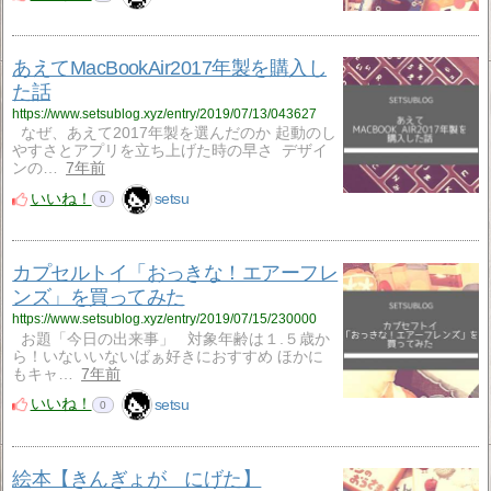
あえてMacBookAir2017年製を購入し
た話
https://www.setsublog.xyz/entry/2019/07/13/043627
なぜ、あえて2017年製を選んだのか 起動のし
やすさとアプリを立ち上げた時の早さ デザイ
ンの…
7年前
いいね！
setsu
0
カプセルトイ「おっきな！エアーフレ
ンズ」を買ってみた
https://www.setsublog.xyz/entry/2019/07/15/230000
お題「今日の出来事」 対象年齢は１.５歳か
ら！いないいないばぁ好きにおすすめ ほかに
もキャ…
7年前
いいね！
setsu
0
絵本【きんぎょが にげた】