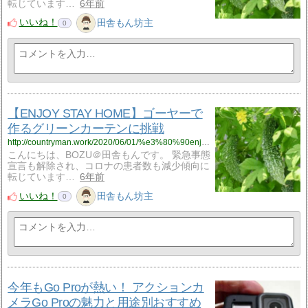
転じています…
6年前
いいね！
田舎もん坊主
0
【ENJOY STAY HOME】ゴーヤーで
作るグリーンカーテンに挑戦
http://countryman.work/2020/06/01/%e3%80%90enjoy-stay-home%e3%80%91%e3%82%b4%e3%83%bc%e3%83%a4%e3%81%a7%e4%bd%9c%e3%82%8b%e3%82%b0%e3%83%aa%e3%83%bc%e3%83%b3%e3%82%ab%e3%83%bc%e3%83%86%e3%83%b3%e3%81%ab%e6%8c%91%e6%88%a6/?utm_source=rss&utm_medium=rss&utm_campaign=%25e3%2580%2590enjoy-stay-home%25e3%2580%2591%25e3%2582%25b4%25e3%2583%25bc%25e3%2583%25a4%25e3%2581%25a7%25e4%25bd%259c%25e3%2582%258b%25e3%2582%25b0%25e3%2583%25aa%25e3%2583%25bc%25e3%2583%25b3%25e3%2582%25ab%25e3%2583%25bc%25e3%2583%2586%25e3%2583%25b3%25e3%2581%25ab%25e6%258c%2591%25e6%2588%25a6
こんにちは、BOZU＠田舎もんです。 緊急事態
宣言も解除され、コロナの患者数も減少傾向に
転じています…
6年前
いいね！
田舎もん坊主
0
今年もGo Proが熱い！ アクションカ
メラGo Proの魅力と用途別おすすめ