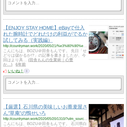
【ENJOY STAY HOME】eBayで仕入
れた腕時計でどれだけの利益がでるか
試してみる（実践編）
http://countryman.work/2020/05/21/%e3%80%90%e5%ae%9f%e8%b7%b5%e7%b7%a8%e3%80%91ebay%e3%81%a7%e4%bb%95%e5%85%a5%e3%82%8c%e3%81%9f%e8%85%95%e6%99%82%e8%a8%88%e3%81%a7%e3%81%a9%e3%82%8c%e3%81%a0%e3%81%91%e3%81%ae%e5%88%a9%e7%9b%8a/?utm_source=rss&utm_medium=rss&utm_campaign=%25e3%2580%2590%25e5%25ae%259f%25e8%25b7%25b5%25e7%25b7%25a8%25e3%2580%2591ebay%25e3%2581%25a7%25e4%25bb%2595%25e5%2585%25a5%25e3%2582%258c%25e3%2581%259f%25e8%2585%2595%25e6%2599%2582%25e8%25a8%2588%25e3%2581%25a7%25e3%2581%25a9%25e3%2582%258c%25e3%2581%25a0%25e3%2581%2591%25e3%2581%25ae%25e5%2588%25a9%25e7%259b%258a
こんにちは、BOZU＠田舎もんです。 先日「せ
どりは儲かるか!?」の記事を書きましたが、今
回はより具…
田舎もんの生業術｜心豊
か…
6年前
いいね！
0
【厳選】石川県の美味しいお蕎麦屋さ
ん”草庵”の鴨せいろ
http://countryman.work/2020/05/20/1310/?utm_source=rss&utm_medium=rss&utm_campaign=%25e3%2580%2590%25e5%258e%25b3%25e9%2581%25b8%25e3%2580%2591%25e7%259f%25b3%25e5%25b7%259d%25e7%259c%258c%25e3%2581%25ae%25e7%25be%258e%25e5%2591%25b3%25e3%2581%2597%25e3%2581%2584%25e3%2581%258a%25e8%2595%258e%25e9%25ba%25a6%25e5%25b1%258b%25e3%2581%2595%25e3%2582%2593%25e8%258d%2589%25e5%25ba%25b5%25e3%2581%25ae
こんにちは、BOZU＠田舎もんです。 石川県白