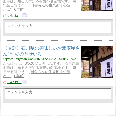
山市は、知る人ぞ知る蕎麦の名産地です。 毎
年至る所でそ…
田舎もんの生業術｜心豊
か…
6年前
いいね！
0
【厳選】石川県の美味しいお蕎麦屋さ
ん”草庵”の鴨せいろ
http://countryman.work/2020/05/20/%e3%80%90%e5%8e%b3%e9%81%b8%e3%80%91%e7%9f%b3%e5%b7%9d%e7%9c%8c%e3%81%ae%e7%be%8e%e5%91%b3%e3%81%97%e3%81%84%e3%81%8a%e8%95%8e%e9%ba%a6%e5%b1%8b%e3%81%95%e3%82%93%e8%8d%89%e5%ba%b5%e3%81%ae/?utm_source=rss&utm_medium=rss&utm_campaign=%25e3%2580%2590%25e5%258e%25b3%25e9%2581%25b8%25e3%2580%2591%25e7%259f%25b3%25e5%25b7%259d%25e7%259c%258c%25e3%2581%25ae%25e7%25be%258e%25e5%2591%25b3%25e3%2581%2597%25e3%2581%2584%25e3%2581%258a%25e8%2595%258e%25e9%25ba%25a6%25e5%25b1%258b%25e3%2581%2595%25e3%2582%2593%25e8%258d%2589%25e5%25ba%25b5%25e3%2581%25ae
こんにちは、BOZU＠田舎もんです。 石川県白
山市は、知る人ぞ知る蕎麦の名産地です。 毎
年至る所でそ…
田舎もんの生業術｜心豊
か…
6年前
いいね！
0