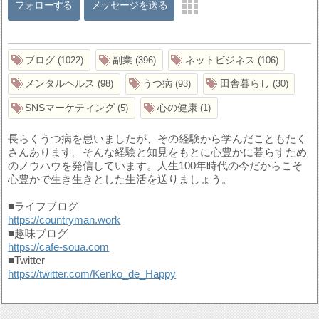
フォローする
メッセージを送る
ブログ
副業
ネットビジネス
1022
396
106
メンタルヘルス
うつ病
田舎暮らし
98
93
30
SNSマーケティング
心の健康
5
1
長らくうつ病を患いましたが、その経験から学んだこともたく
さんあります。そんな経験と知見をもとに心豊かに暮らすため
のノウハウを発信しています。人生100年時代の今だからこそ
心豊かで生き生きとした生活を送りましょう。
■ライフブログ
https://countryman.work
■趣味ブログ
https://cafe-soua.com
■Twitter
https://twitter.com/Kenko_de_Happy