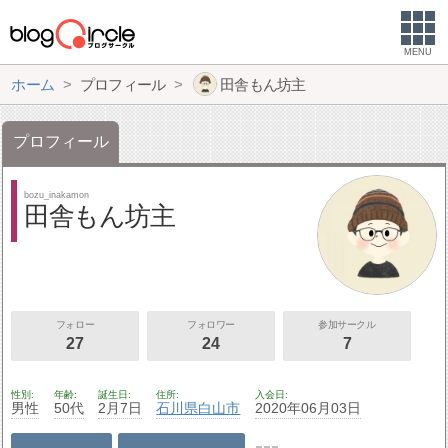
MENU
ホーム
プロフィール
田舎もん坊主
プロフィール
bozu_inakamon
田舎もん坊主
フォロー
フォロワー
参加サークル
27
24
7
性別
年齢
誕生日
住所
入会日
男性
50代
2月7日
石川県
白山市
2020年06月03日