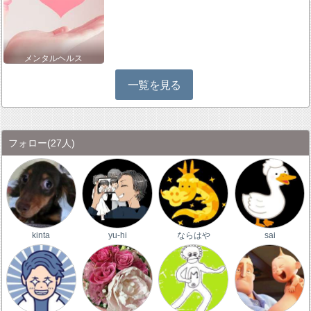
メンタルヘルス
一覧を見る
フォロー
(27人)
kinta
yu-hi
ならはや
sai