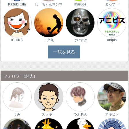
Kazuki Gita
しーちゃんマンマ
maruge
まっすー
ICHIKA
トク丸
けいすけ
anipis
一覧を見る
フォロワー
(24人)
うみ
スッキー
つぶあん
アキヒト