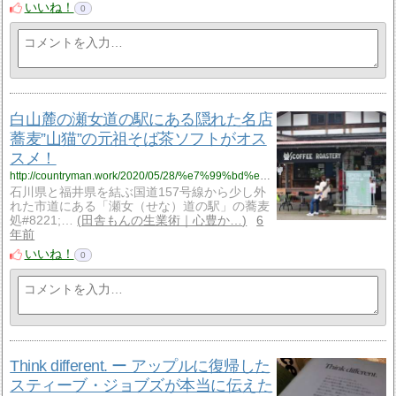
いいね！
0
白山麓の瀬女道の駅にある隠れた名店
蕎麦”山猫”の元祖そば茶ソフトがオス
スメ！
http://countryman.work/2020/05/28/%e7%99%bd%e5%b1%b1%e9%ba%93%e3%81%ae%e7%80%ac%e5%a5%b3%e9%81%93%e3%81%ae%e9%a7%85%e3%81%ab%e3%81%82%e3%82%8b%e9%9a%a0%e3%82%8c%e3%81%9f%e5%90%8d%e5%ba%97-%e8%95%8e%e9%ba%a6%e5%b1%b1%e7%8c%ab/?utm_source=rss&utm_medium=rss&utm_campaign=%25e7%2599%25bd%25e5%25b1%25b1%25e9%25ba%2593%25e3%2581%25ae%25e7%2580%25ac%25e5%25a5%25b3%25e9%2581%2593%25e3%2581%25ae%25e9%25a7%2585%25e3%2581%25ab%25e3%2581%2582%25e3%2582%258b%25e9%259a%25a0%25e3%2582%258c%25e3%2581%259f%25e5%2590%258d%25e5%25ba%2597-%25e8%2595%258e%25e9%25ba%25a6%25e5%25b1%25b1%25e7%258c%25ab
石川県と福井県を結ぶ国道157号線から少し外
れた市道にある「瀬女（せな）道の駅」の蕎麦
処#8221;…
田舎もんの生業術｜心豊か…
6
年前
いいね！
0
Think different. ー アップルに復帰した
スティーブ・ジョブズが本当に伝えた