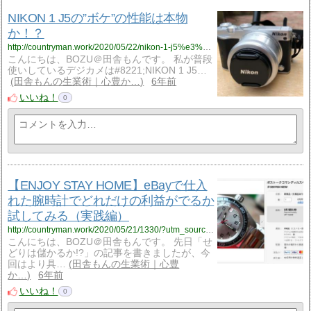
NIKON 1 J5の”ボケ”の性能は本物
か！？
http://countryman.work/2020/05/22/nikon-1-j5%e3%81%ae%e3%83%9c%e3%82%b1%e3%81%ae%e6%80%a7%e8%83%bd%e3%81%af%e6%9c%ac%e7%89%a9%e3%81%8b%ef%bc%81%ef%bc%9f/?utm_source=rss&utm_medium=rss&utm_campaign=nikon-1-j5%25e3%2581%25ae%25e3%2583%259c%25e3%2582%25b1%25e3%2581%25ae%25e6%2580%25a7%25e8%2583%25bd%25e3%2581%25af%25e6%259c%25ac%25e7%2589%25a9%25e3%2581%258b%25ef%25bc%2581%25ef%25bc%259f
こんにちは、BOZU＠田舎もんです。 私が普段
使いしているデジカメは#8221;NIKON 1 J5…
田舎もんの生業術｜心豊か…
6年前
いいね！
0
【ENJOY STAY HOME】eBayで仕入
れた腕時計でどれだけの利益がでるか
試してみる（実践編）
http://countryman.work/2020/05/21/1330/?utm_source=rss&utm_medium=rss&utm_campaign=%25e3%2580%2590%25e5%25ae%259f%25e8%25b7%25b5%25e7%25b7%25a8%25e3%2580%2591ebay%25e3%2581%25a7%25e4%25bb%2595%25e5%2585%25a5%25e3%2582%258c%25e3%2581%259f%25e8%2585%2595%25e6%2599%2582%25e8%25a8%2588%25e3%2581%25a7%25e3%2581%25a9%25e3%2582%258c%25e3%2581%25a0%25e3%2581%2591%25e3%2581%25ae%25e5%2588%25a9%25e7%259b%258a
こんにちは、BOZU＠田舎もんです。 先日「せ
どりは儲かるか!?」の記事を書きましたが、今
回はより具…
田舎もんの生業術｜心豊
か…
6年前
いいね！
0