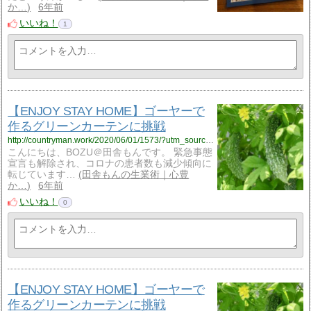
か…
6年前
いいね！
1
【ENJOY STAY HOME】ゴーヤーで
作るグリーンカーテンに挑戦
http://countryman.work/2020/06/01/1573/?utm_source=rss&utm_medium=rss&utm_campaign=%25e3%2580%2590enjoy-stay-home%25e3%2580%2591%25e3%2582%25b4%25e3%2583%25bc%25e3%2583%25a4%25e3%2581%25a7%25e4%25bd%259c%25e3%2582%258b%25e3%2582%25b0%25e3%2583%25aa%25e3%2583%25bc%25e3%2583%25b3%25e3%2582%25ab%25e3%2583%25bc%25e3%2583%2586%25e3%2583%25b3%25e3%2581%25ab%25e6%258c%2591%25e6%2588%25a6
こんにちは、BOZU＠田舎もんです。 緊急事態
宣言も解除され、コロナの患者数も減少傾向に
転じています…
田舎もんの生業術｜心豊
か…
6年前
いいね！
0
【ENJOY STAY HOME】ゴーヤーで
作るグリーンカーテンに挑戦