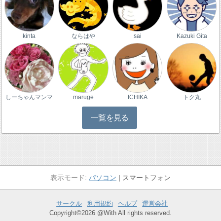
kinta
ならはや
sai
Kazuki Gita
しーちゃんマンマ
maruge
ICHIKA
トク丸
一覧を見る
パソコン
スマートフォン
サークル
利用規約
ヘルプ
運営会社
Copyright©2026 @With All rights reserved.