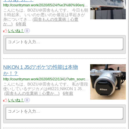
http://countryman.work/2020/05/24/%e3%80%90enjoy-stay-home%ef%bc%81%e3%80%91%e6%89%80%e3%81%95%e3%82%93%e3%81%ae%e6%9a%ae%e3%82%89%e3%81%97%e3%81%b6%e3%82%8a%e3%81%abstay-home%e3%82%92%e6%a5%bd%e3%81%97%e3%82%80%e3%83%92%e3%83%b3/?utm_source=rss&utm_medium=rss&utm_campaign=%25e3%2580%2590enjoy-stay-home%25ef%25bc%2581%25e3%2580%2591%25e6%2589%2580%25e3%2581%2595%25e3%2582%2593%25e3%2581%25ae%25e6%259a%25ae%25e3%2582%2589%25e3%2581%2597%25e3%2581%25b6%25e3%2582%258a%25e3%2581%25abstay-home%25e3%2582%2592%25e6%25a5%25bd%25e3%2581%2597%25e3%2582%2580%25e3%2583%2592%25e3%2583%25b3
こんにちは、BOZU＠田舎もんです。 今日も朝
５時起床。 いいのか悪いのか最近は早起きが
身についてき…
田舎もんの生業術｜心豊
か…
6年前
いいね！
0
NIKON 1 J5の”ボケ”の性能は本物
か！？
http://countryman.work/2020/05/22/1341/?utm_source=rss&utm_medium=rss&utm_campaign=nikon-1-j5%25e3%2581%25ae%25e3%2583%259c%25e3%2582%25b1%25e3%2581%25ae%25e6%2580%25a7%25e8%2583%25bd%25e3%2581%25af%25e6%259c%25ac%25e7%2589%25a9%25e3%2581%258b%25ef%25bc%2581%25ef%25bc%259f
こんにちは、BOZU＠田舎もんです。 私が普段
使いしているデジカメは#8221;NIKON 1 J5…
田舎もんの生業術｜心豊か…
6年前
いいね！
0