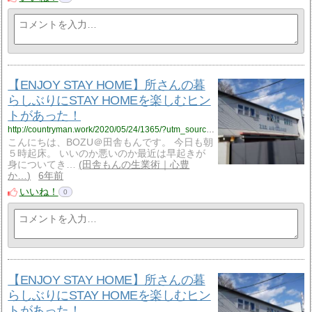
【ENJOY STAY HOME】所さんの暮
らしぶりにSTAY HOMEを楽しむヒン
トがあった！
http://countryman.work/2020/05/24/1365/?utm_source=rss&utm_medium=rss&utm_campaign=%25e3%2580%2590enjoy-stay-home%25ef%25bc%2581%25e3%2580%2591%25e6%2589%2580%25e3%2581%2595%25e3%2582%2593%25e3%2581%25ae%25e6%259a%25ae%25e3%2582%2589%25e3%2581%2597%25e3%2581%25b6%25e3%2582%258a%25e3%2581%25abstay-home%25e3%2582%2592%25e6%25a5%25bd%25e3%2581%2597%25e3%2582%2580%25e3%2583%2592%25e3%2583%25b3
こんにちは、BOZU＠田舎もんです。 今日も朝
５時起床。 いいのか悪いのか最近は早起きが
身についてき…
田舎もんの生業術｜心豊
か…
6年前
いいね！
0
【ENJOY STAY HOME】所さんの暮
らしぶりにSTAY HOMEを楽しむヒン
トがあった！