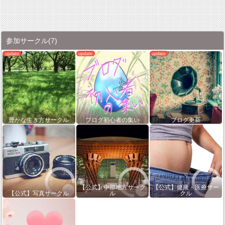
参加サークル
(7)
豊かな生き方サークル
ブログ初心者の集い
ブログ更新
【公式】中部地方サーク
【公式】健康・医療サー
【公式】写真サークル
ル
クル