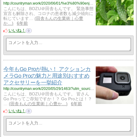
http://countryman.work/2020/06/01/%e3%80%90enjoy-stay-home%e3%80%91%e3%82%b4%e3%83%bc%e3%83%a4%e3%81%a7%e4%bd%9c%e3%82%8b%e3%82%b0%e3%83%aa%e3%83%bc%e3%83%b3%e3%82%ab%e3%83%bc%e3%83%86%e3%83%b3%e3%81%ab%e6%8c%91%e6%88%a6/?utm_source=rss&utm_medium=rss&utm_campaign=%25e3%2580%2590enjoy-stay-home%25e3%2580%2591%25e3%2582%25b4%25e3%2583%25bc%25e3%2583%25a4%25e3%2581%25a7%25e4%25bd%259c%25e3%2582%258b%25e3%2582%25b0%25e3%2583%25aa%25e3%2583%25bc%25e3%2583%25b3%25e3%2582%25ab%25e3%2583%25bc%25e3%2583%2586%25e3%2583%25b3%25e3%2581%25ab%25e6%258c%2591%25e6%2588%25a6
こんにちは、BOZU＠田舎もんです。 緊急事態
宣言も解除され、コロナの患者数も減少傾向に
転じています…
田舎もんの生業術｜心豊
か…
6年前
いいね！
0
今年もGo Proが熱い！ アクションカ
メラGo Proの魅力と用途別おすすめ
アクセサリーを一挙紹介
http://countryman.work/2020/05/29/1463/?utm_source=rss&utm_medium=rss&utm_campaign=%25e4%25bb%258a%25e5%25b9%25b4%25e3%2582%2582go-pro%25e3%2581%258c%25e7%2586%25b1%25e3%2581%2584%25ef%25bc%2581-%25e3%2582%25a2%25e3%2582%25af%25e3%2582%25b7%25e3%2583%25a7%25e3%2583%25b3%25e3%2582%25ab%25e3%2583%25a1%25e3%2583%25a9go-pro%25e3%2581%25ae%25e9%25ad%2585%25e5%258a%259b%25e3%2581%25a8%25e7%2594%25a8
こんにちは、BOZU＠田舎もんです。 皆さん
Go Proってご存知ですか！？ Go Proとは！？
…
田舎もんの生業術｜心豊か…
6年前
いいね！
0