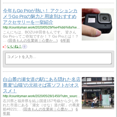
今年もGo Proが熱い！ アクションカ
メラGo Proの魅力と用途別おすすめ
アクセサリーを一挙紹介
http://countryman.work/2020/05/29/%e4%bb%8a%e5%b9%b4%e3%82%82go-pro%e3%81%8c%e7%86%b1%e3%81%84%ef%bc%81-%e3%82%a2%e3%82%af%e3%82%b7%e3%83%a7%e3%83%b3%e3%82%ab%e3%83%a1%e3%83%a9go-pro%e3%81%ae%e9%ad%85%e5%8a%9b%e3%81%a8%e7%94%a8/?utm_source=rss&utm_medium=rss&utm_campaign=%25e4%25bb%258a%25e5%25b9%25b4%25e3%2582%2582go-pro%25e3%2581%258c%25e7%2586%25b1%25e3%2581%2584%25ef%25bc%2581-%25e3%2582%25a2%25e3%2582%25af%25e3%2582%25b7%25e3%2583%25a7%25e3%2583%25b3%25e3%2582%25ab%25e3%2583%25a1%25e3%2583%25a9go-pro%25e3%2581%25ae%25e9%25ad%2585%25e5%258a%259b%25e3%2581%25a8%25e7%2594%25a8
こんにちは、BOZU＠田舎もんです。 皆さん
Go Proってご存知ですか！？ Go Proとは！？
…
田舎もんの生業術｜心豊か…
6年前
いいね！
0
白山麓の瀬女道の駅にある隠れた名店
蕎麦”山猫”の元祖そば茶ソフトがオス
スメ！
http://countryman.work/2020/05/28/1450/?utm_source=rss&utm_medium=rss&utm_campaign=%25e7%2599%25bd%25e5%25b1%25b1%25e9%25ba%2593%25e3%2581%25ae%25e7%2580%25ac%25e5%25a5%25b3%25e9%2581%2593%25e3%2581%25ae%25e9%25a7%2585%25e3%2581%25ab%25e3%2581%2582%25e3%2582%258b%25e9%259a%25a0%25e3%2582%258c%25e3%2581%259f%25e5%2590%258d%25e5%25ba%2597-%25e8%2595%258e%25e9%25ba%25a6%25e5%25b1%25b1%25e7%258c%25ab
石川県と福井県を結ぶ国道157号線から少し外
れた市道にある「瀬女（せな）道の駅」の蕎麦
処#8221;…
田舎もんの生業術｜心豊か…
6
年前