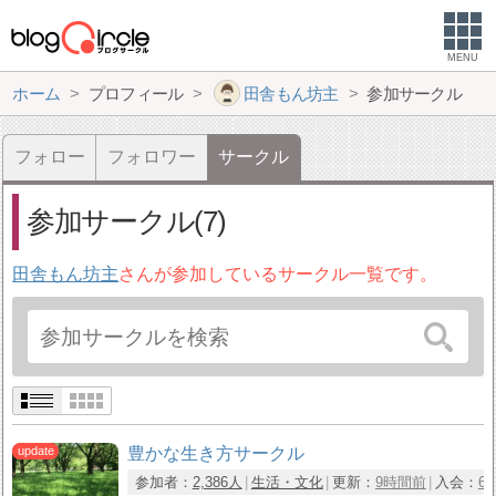
MENU
ホーム
プロフィール
田舎もん坊主
参加サークル
フォロー
フォロワー
サークル
参加サークル(7)
田舎もん坊主
さんが参加しているサークル一覧です。
豊かな生き方サークル
参加者：
2,386人
生活・文化
更新：
9時間前
入会：
6