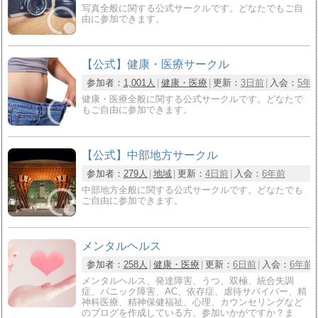
写真全般に関する公式サークルです。どなたでもご自
由に参加できます。
【公式】健康・医療サークル
参加者：
1,001人
健康・医療
更新：
3日前
入会：
5年
健康・医療全般に関する公式サークルです。どなたで
もご自由に参加できます。
【公式】中部地方サークル
参加者：
279人
地域
更新：
4日前
入会：
6年前
中部地方全般に関する公式サークルです。どなたでも
ご自由に参加できます。
メンタルヘルス
参加者：
258人
健康・医療
更新：
6日前
入会：
6年前
メンタルヘルス、発達障害、うつ、双極、統合失調
症、パニック障害、AC、依存症、虐待サバイバー、精
神科医療、精神保健福祉、心理、カウンセリングなど
のブログを作成している方、参加いかがですか？ま