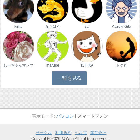
kinta
ならはや
sai
Kazuki Gita
しーちゃんマンマ
maruge
ICHIKA
トク丸
一覧を見る
パソコン
スマートフォン
サークル
利用規約
ヘルプ
運営会社
Copyright©2026 @With All rights reserved.