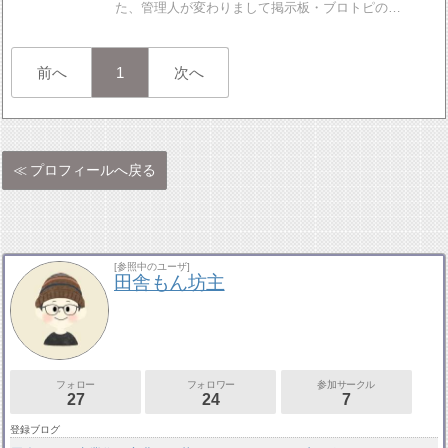
た、管理人が変わりまして掲示板・ブロトピの…
前へ
1
次へ
プロフィールへ戻る
[参照中のユーザ]
田舎もん坊主
フォロー
フォロワー
参加サークル
27
24
7
登録ブログ