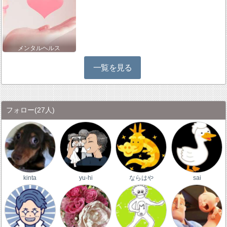
メンタルヘルス
一覧を見る
フォロー
(27人)
kinta
yu-hi
ならはや
sai