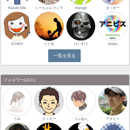
Kazuki Gita
しーちゃんマンマ
maruge
まっすー
ICHIKA
トク丸
けいすけ
anipis
一覧を見る
フォロワー
(24人)
うみ
スッキー
つぶあん
アキヒト