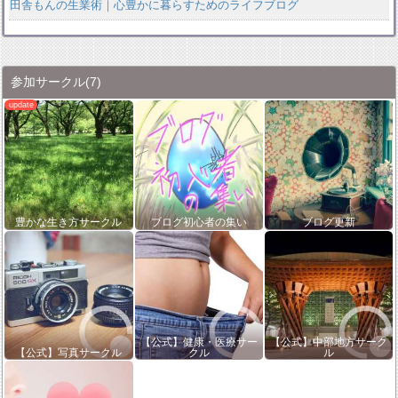
田舎もんの生業術｜心豊かに暮らすためのライフブログ
参加サークル
(7)
豊かな生き方サークル
ブログ初心者の集い
ブログ更新
【公式】健康・医療サー
【公式】中部地方サーク
【公式】写真サークル
クル
ル