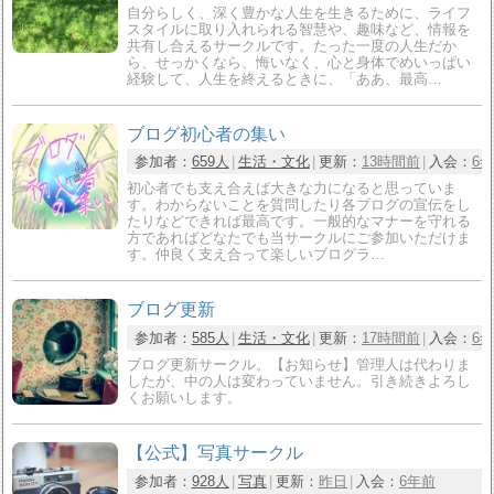
自分らしく、深く豊かな人生を生きるために、ライフ
スタイルに取り入れられる智慧や、趣味など、情報を
共有し合えるサークルです。たった一度の人生だか
ら、せっかくなら、悔いなく、心と身体でめいっぱい
経験して、人生を終えるときに、「ああ、最高…
ブログ初心者の集い
参加者：
659人
生活・文化
更新：
13時間前
入会：
6
初心者でも支え合えば大きな力になると思っていま
す。わからないことを質問したり各ブログの宣伝をし
たりなどできれば最高です。一般的なマナーを守れる
方であればどなたでも当サークルにご参加いただけま
す。仲良く支え合って楽しいブログラ…
ブログ更新
参加者：
585人
生活・文化
更新：
17時間前
入会：
6
ブログ更新サークル。【お知らせ】管理人は代わりま
したが、中の人は変わっていません。引き続きよろし
くお願いします。
【公式】写真サークル
参加者：
928人
写真
更新：
昨日
入会：
6年前