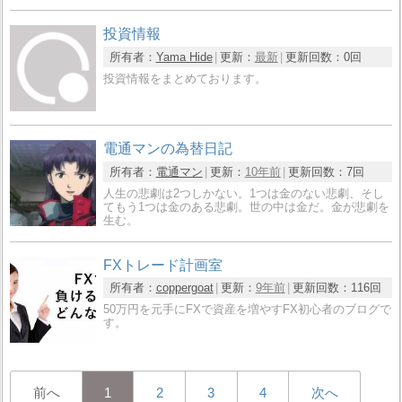
投資情報
所有者：
Yama Hide
更新：
最新
更新回数：
0回
投資情報をまとめております。
電通マンの為替日記
所有者：
電通マン
更新：
10年前
更新回数：
7回
人生の悲劇は2つしかない。1つは金のない悲劇、そし
てもう1つは金のある悲劇。世の中は金だ。金が悲劇を
生む。
FXトレード計画室
所有者：
coppergoat
更新：
9年前
更新回数：
116回
50万円を元手にFXで資産を増やすFX初心者のブログで
す。
前へ
1
2
3
4
次へ