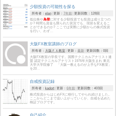
少額投資の可能性を探る
所有者：
elan
更新：
7年前
更新回数：
128回
低位株や
為替
に対する少額投資でも投資は成り立つの
か? 時間も資金も限られた状況でも、現状を変えるこ
とができるのか? ここでは実際に少額からの株式投資
を行い、わず…
大阪FX教室講師のブログ
所有者：
大阪ＦＸ教室
更新：
最新
更新回数：
0回
大阪FX教室の学長です。国際テクニカルアナリスト連
盟 認定テクニカルアナリスト1976年大阪生まれ 東北
大学大学院修了 「大阪一教えるのが上手なFX教室」
を20…
自戒投資記録
所有者：
kadort
更新：
6年前
更新回数：
403回
株式投資からはじめFXに移行してやられ続けました。
ここからどこまで這い上がっていくか、自戒を込めた
検証ブログです。
自己紹介