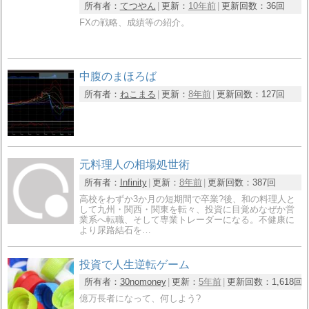
所有者：
てつやん
更新：
10年前
更新回数：
36回
FXの戦略、成績等の紹介。
中腹のまほろば
所有者：
ねこまる
更新：
8年前
更新回数：
127回
元料理人の相場処世術
所有者：
Infinity
更新：
8年前
更新回数：
387回
高校をわずか3か月の短期間で卒業?後、和の料理人と
して九州・関西・関東を転々、投資に目覚めなぜか営
業系へ転職、そして専業トレーダーになる。不健康に
より尿路結石を…
投資で人生逆転ゲーム
所有者：
30nomoney
更新：
5年前
更新回数：
1,618回
億万長者になって、何しよう?