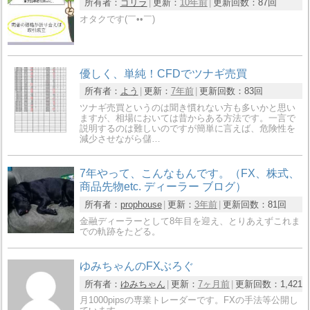
所有者：
ゴリラ
更新：
10年前
更新回数：
87回
オタクです(￣••￣)
優しく、単純！CFDでツナギ売買
所有者：
よう
更新：
7年前
更新回数：
83回
ツナギ売買というのは聞き慣れない方も多いかと思い
ますが、相場においては昔からある方法です。一言で
説明するのは難しいのですが簡単に言えば、危険性を
減少させながら儲…
7年やって、こんなもんです。（FX、株式、
商品先物etc. ディーラー ブログ）
所有者：
prophouse
更新：
3年前
更新回数：
81回
金融ディーラーとして8年目を迎え、とりあえずこれま
での軌跡をたどる。
ゆみちゃんのFXぶろぐ
所有者：
ゆみちゃん
更新：
7ヶ月前
更新回数：
1,421
月1000pipsの専業トレーダーです。FXの手法等公開し