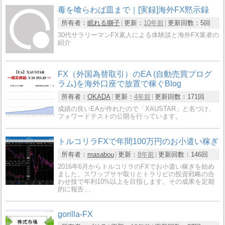
毒を喰らわば皿まで｜[実録]海外FX黙示録
所有者：
眠れる獅子
更新：
10年前
更新回数：
5回
30代サラリーマンFX素人による体験談と海外FX業者の
紹介
FX（外国為替取引）のEA (自動売買プログ
ラム)を海外口座で放置で稼ぐBlog
所有者：
OKADA
更新：
4年前
更新回数：
171回
成績の良いEAが作れたので「XAUSTAR」と名づけ、
フォワードテストの公開を行っています。
トルコリラFXで年間100万円のお小遣い稼ぎ
所有者：
masabou
更新：
8年前
更新回数：
146回
2016年6月からトルコリラのFXでお小遣い稼ぎを始め
ました。スワップサヤ取りとトラリピの投資戦略の合
わせ技で年利10%以上を目指します。その成果を定期
的に報告…
gorilla-FX