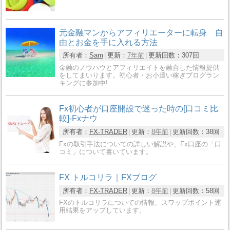
元金融マンからアフィリエーターに転身 自
由とお金を手に入れる方法
所有者：
Sam
更新：
7年前
更新回数：
307回
金融のノウハウとアフィリエイトを融合した情報提供
をしてまいります。初心者・お小遣い稼ぎブログラン
キングに参加中!
Fx初心者が口座開設で迷った時の[口コミ比
較]-Fxナウ
所有者：
FX-TRADER
更新：
8年前
更新回数：
38回
Fxの取引手法についての詳しい解説や、Fx口座の「口
コミ」について書いています。
FX トルコリラ｜FXブログ
所有者：
FX-TRADER
更新：
8年前
更新回数：
58回
FXのトルコリラについての情報、スワップポイント運
用結果をアップしています。