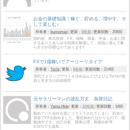
ています。
お金の基礎知識！稼ぐ、貯める、増やす。そ
して楽しむ♪
所有者：
buonoman
更新：
9年前
更新回数：
208回
節約術、株式投資、FX、保険、税金、年金、お金に関
するありとあらゆる知識を勉強して、自由に遊んで暮
らすのが目標なのであります!!
FXで1億稼いでアーリーリタイア
所有者：
Tochi
更新：
9年前
更新回数：
214回
30代でドロップアウトを決め込んだぴよぴよTochiの投
資と生き方の自由研究
元サラリーマンの波乱万丈 為替日記
所有者：
Yama Hide
更新：
10年前
更新回数：
18回
勤めていた会社を急にリストラされてしまい、貯めた
資金でFXを始めました。最近始めたばかりなので、猛
勉強中です。自己分析、群衆心理、相場分析等、
0.01%でも成長…