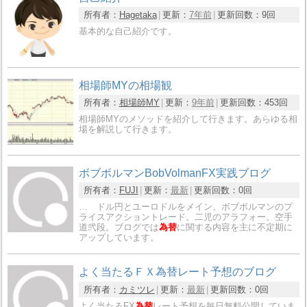
所有者：
Hagetaka
更新：
7年前
更新回数：
9回
基本的な自己紹介です。
相場師MYの相場観
所有者：
相場師MY
更新：
9年前
更新回数：
453回
相場師MYのメソッドを紹介して行きます。あらゆる相
場を解説して行きます。
ボブボルマンBobVolmanFX実践ブログ
所有者：
FUJI
更新：
最新
更新回数：
0回
… ドル円とユーロドルをメイン。ボブボルマンのプ
ライスアクショントレード。二児のアラフォー。空手
道弐段。ブログでは
為替
に関する内容を主に不定期に
アップしています。
よく当たるＦＸ為替レート予想のブログ
所有者：
カミツレ
更新：
最新
更新回数：
0回
よく当たるFX
為替
レート予想を毎日無料公開していま