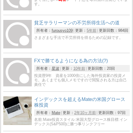
す。
貧乏サラリーマンの不労所得生活への道
所有者：
furousyo109
更新：
5年前
更新回数：
984回
さまざまな手法で不労所得を得るための記録です。
FXで勝てるようになる為の方法(?)
所有者：
星波
更新：
10年前
更新回数：
20回
投資歴9年 資産を1000倍にした海外投資家の投資メ
モ。あくまでも個人メモですので閲覧される方は自己
責任で
インデックスを超えるMateの米国グロース
株投資
所有者：
Mate
更新：
2年10ヶ月前
更新回数：
97回
名前:Mate投資スタイル:米国大型グロース株目標:イン
デックス(S&P500)に勝つ事リンクフリー