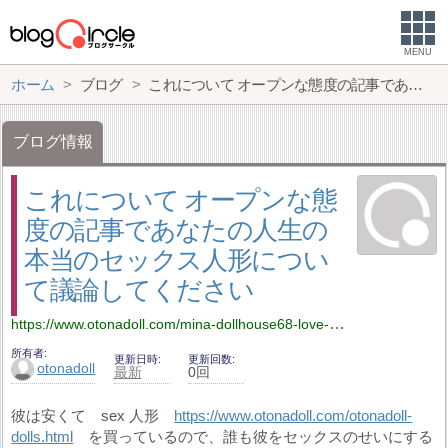
MENU
ホーム
ブログ
これについて オープンな態度の記事であなたの人生の本当のセックス人形について議論してください
ブログ情報
これについて オープンな態
度の記事であなたの人生の
本当のセックス人形につい
て議論してください
https://www.otonadoll.com/mina-dollhouse68-love-doll.html
所有者
更新日時
更新回数
otonadoll
最新
0回
彼は安くて sex 人形
https://www.otonadoll.com/otonadoll-
dolls.html
を買っているので、誰も彼をセックスのせいにする