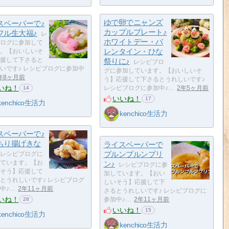
ゆで卵でニャンズ
スペーパーで♪
カップルプレート♪
フル生大福♪
レ
ホワイトデー・バ
ログに参加して
レンタイン・ひな
。【おいしいそ
援して下さると
祭りに♪
レシピブロ
いです♪ レシピブログに参加中
グに参加しています。【おいしいそ
年8ヶ月前
う】応援して下さるとうれしいです♪
いね！
レシピブログに参加中♪…
2年5ヶ月前
14
いいね！
17
kenchico生活力
kenchico生活力
スペーパーで♪
ちり揚げきな
ライスペーパーで
プルンプルンプリ
レシピブログに
ています。【お
ン♪
レシピブログに参
そう】応援して
加しています。【おい
とうれしいです♪ レシピブログ
しいそう】応援して下
中♪…
2年11ヶ月前
さるとうれしいです♪ レシピブログに
いね！
参加中♪…
2年11ヶ月前
28
いいね！
15
kenchico生活力
kenchico生活力