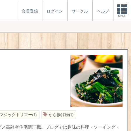
会員登録
ログイン
サークル
ヘルプ
MENU
マジックトリマー
から揚げ粉
1
1
ービス高齢者住宅調理職。ブログでは趣味の料理・ソーイング・