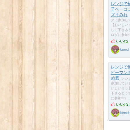
レンジで
子ベーコ
ズまみれ
グに参加し
【おいしい
して下さる
ログに参加
いいね
kenc
レンジで
ピーマン
め煮
レシ
参加してい
いしいそう
下さるとう
に参加中♪…
いいね
kenc