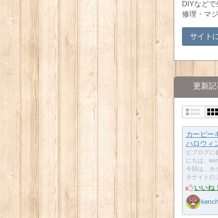
DIYなど
修理・マ
サイト
更新記
カービー
ハロウィンv
ピブログに参
にちは、ken
今回は、カ
タナイトの
いいね
kenc