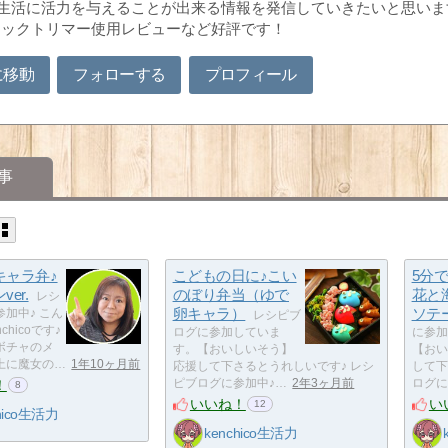
で生活に活力を与えることが出来る情報を発信していきたいと思います(*´
ジックトリマー使用レビューなど好評です！
に移動
フォローする
プロフィール
事
キャラ弁♪
こどもの日に♪こい
5分
er.
のぼり弁当（ゆで
花と
レシ
卵キャラ）
ソテ
加中♪ こん
レシピブ
chicoです♪
ログに参加していま
に参加
ボチャのメ
す。【おいしいそう】
【おい
上に魔女の…
1年10ヶ月前
応援して下さるとうれしいです♪ レシ
して下
！
ピブログに参加中♪…
2年3ヶ月前
ログに
8
いいね！
い
12
hico生活力
kenchico生活力