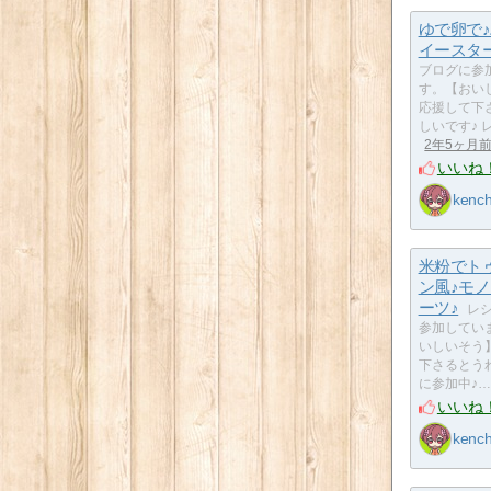
ゆで卵で
イースタ
ブログに参
す。【おい
応援して下
しいです♪ 
2年5ヶ月
いいね
kenc
米粉でト
ン風♪モ
ーツ♪
レ
参加してい
いしいそう
下さるとう
に参加中♪…
いいね
kenc