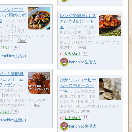
！レンジで簡
ナスと鶏肉のポ
レンジで簡単♪ナス
煮
とひき肉のトマト
レシピブログ
しています。
煮
レシピブログに参
しいそう】応援
加しています。【おい
さるとうれしいです♪ レシピブ
しいそう】応援して下
参加中♪…
3年前
さるとうれしいです♪ レシピブログに
いね！
参加中♪…
3年前
16
いいね！
16
kenchico生活力
kenchico生活力
ない！失敗無
シュプリーム
焼かない♪コーヒー
ワッサン
ムースのドームケ
レシ
グに参加してい
ーキ
レシピブログに
【おいしいそ
参加しています。【お
援して下さるとうれしいです♪
いしいそう】応援して
ブログに参加中♪…
3年前
下さるとうれしいです♪ レシピブログ
いね！
に参加中♪…
3年前
16
いいね！
23
kenchico生活力
kenchico生活力