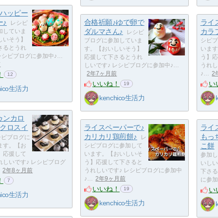
♪ハッピー
ー♪
合格祈願♪ゆで卵で
ライ
レシピ
ダルマさん♪
カラ
加していま
レシピ
しいそう】
ブログに参加していま
シピブ
さるとうれ
す。【おいしいそう】
います
レシピブログに参加中♪…
応援して下さるとうれ
う】応
前
しいです♪ レシピブログに参加中♪…
うれし
！
2年7ヶ月前
♪…
2
12
いいね！
い
19
hico生活力
kenchico生活力
ゥンカロ
ノクロスイ
ライスペーパーで♪
ライ
カリカリ鶏煎餅♪
もっ
シピブログに
レ
こ餅
ます。【お
シピブログに参加して
】応援して
います。【おいしいそ
参加し
れしいです♪ レシピブログ
う】応援して下さると
いしい
2年8ヶ月前
うれしいです♪ レシピブログに参加中
下さる
♪…
2年9ヶ月前
！
に参加
7
いいね！
い
19
hico生活力
kenchico生活力