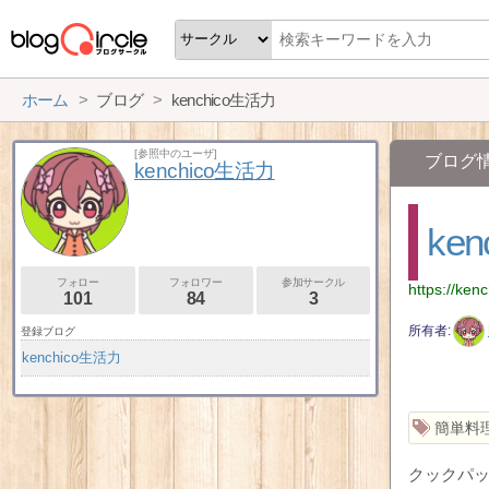
ホーム
ブログ
kenchico生活力
[参照中のユーザ]
ブログ
kenchico生活力
ke
フォロー
フォロワー
参加サークル
https://ken
101
84
3
所有者
登録ブログ
kenchico生活力
簡単料
クックパッ