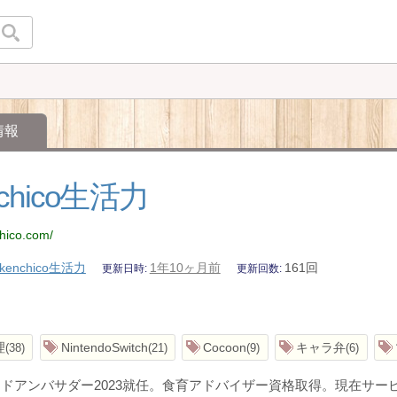
情報
nchico生活力
chico.com/
kenchico生活力
1年10ヶ月前
161回
更新日時
更新回数
理
NintendoSwitch
Cocoon
キャラ弁
38
21
9
6
ドアンバサダー2023就任。食育アドバイザー資格取得。現在サ