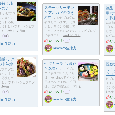
極旨！茄
スモークサーモン
ンのチー
絶品
とアボカドの巻き
単♪
レシピブロ
寿司
ン酢
ています。
レシピブログに
そう】応援
参加しています。【お
に参加
とうれしいです♪ レシピブ
いしいそう】応援して
【おい
中♪…
2年11ヶ月前
下さるとうれしいです♪ レシピブログ
して下
に参加中♪…
2年11ヶ月前
！
ログに
18
いいね！
い
14
hico生活力
kenchico生活力
簡単♪ナス
七夕キャラ弁♪織姫
の中華炒
捏ね
と彦星♪
し！
レシピブロ
ピブログに
グに参加中♪ こんにち
クロ
ます。【お
は、kenchicoです♪ 今
】応援して
ピブロ
日は七夕ですね。 今回
れしいです♪ レシピブログ
ます。
は、七夕の織姫と…
3年前
3年前
う】応
いいね！
！
レシピ
10
17
い
kenchico生活力
hico生活力