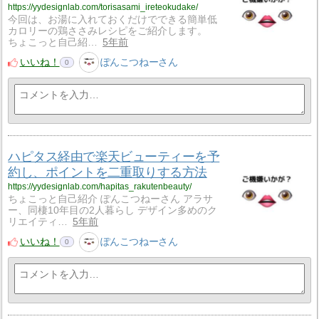
https://yydesignlab.com/torisasami_ireteokudake/
今回は、お湯に入れておくだけでできる簡単低
カロリーの鶏ささみレシピをご紹介します。
ちょこっと自己紹…
5年前
いいね！
ぽんこつねーさん
0
ハピタス経由で楽天ビューティーを予
約し、ポイントを二重取りする方法
https://yydesignlab.com/hapitas_rakutenbeauty/
ちょこっと自己紹介 ぽんこつねーさん アラサ
ー、同棲10年目の2人暮らし デザイン多めのク
リエイティ…
5年前
いいね！
ぽんこつねーさん
0