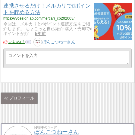
連携させるだけ！メルカリでdポイン
トを貯める方法
https://yydesignlab.com/mercari_cp202003/
今回は、メルカリとdポイント連携方法をご紹
介します。 ちょこっと自己紹介 購入・売却でd
ポイントが貯…
5年前
いいね！
ぽんこつねーさん
0
プロフィール
[参照中のユーザ]
ぽんこつねーさん