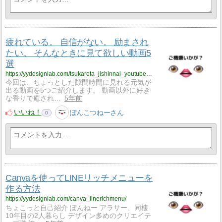
疲れている。 自信がない。 励まされ
たい。 そんなときに見て欲しい動画5
選
https://yydesignlab.com/tsukareta_jishinnai_youtube5sen/
今回は、ちょっとした隙間時間に見れる元気が
出る動画を5つご紹介します。 動画以外に好き
な香りで癒され…
5年前
いいね！
ぽんこつねーさん
0
Canvaを使ってLINEリッチメニューを
作る方法
https://yydesignlab.com/canva_linerichmenu/
ちょこっと自己紹介 ぽんねー アラサー、同棲
10年目の2人暮らし デザイン多めのクリエイテ