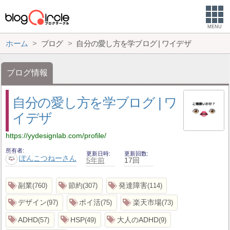
MENU
ホーム
ブログ
自分の愛し方を学ブログ | ワイデザ
ブログ情報
自分の愛し方を学ブログ | ワ
イデザ
https://yydesignlab.com/profile/
所有者
更新日時
更新回数
ぽんこつねーさん
5年前
17回
副業
節約
発達障害
760
307
114
デザイン
ポイ活
楽天市場
97
75
73
ADHD
HSP
大人のADHD
57
49
9