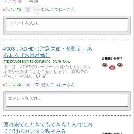
ィブ職 複…
5年前
いいね！
ぽんこつねーさん
0
#003：ADHD（注意欠如・多動症）あ
るある【お風呂編】
https://yydesignlab.com/adhd_ofuro_003/
今回は、ADHDグレーゾーンのわたしがお風呂
場でやらかすことをご紹介します。 職場での
やらかしやAD…
5年前
いいね！
ぽんこつねーさん
0
疲れ果てたときでもできる！入れてお
くだけのカンタン鶏ささみ