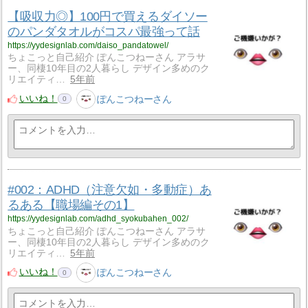
【吸収力◎】100円で買えるダイソー
のパンダタオルがコスパ最強って話
https://yydesignlab.com/daiso_pandatowel/
ちょこっと自己紹介 ぽんこつねーさん アラサ
ー、同棲10年目の2人暮らし デザイン多めのク
リエイティ…
5年前
いいね！
ぽんこつねーさん
0
#002：ADHD（注意欠如・多動症）あ
るある【職場編その1】
https://yydesignlab.com/adhd_syokubahen_002/
ちょこっと自己紹介 ぽんこつねーさん アラサ
ー、同棲10年目の2人暮らし デザイン多めのク
リエイティ…
5年前
いいね！
ぽんこつねーさん
0