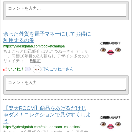
余った外貨を電子マネーにしてお得に
利用するの巻
https://yydesignlab.com/pocketchange/
ちょこっと自己紹介 ぽんこつねーさん アラサ
ー、同棲10年目の2人暮らし デザイン多めのク
リエイティ…
5年前
いいね！
ぽんこつねーさん
0
【楽天ROOM】商品をあげるだけじ
ゃダメ！コレクションで見やすくしよ
う
https://yydesignlab.com/rakutenroom_collection/