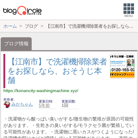
MENU
ホーム
ブログ
【江南市】で洗濯機掃除業者をお探しなら、おそうじ本舗
ブログ情報
【江南市】で洗濯機掃除業者
をお探しなら、おそうじ本
舗
https://konancity-washingmachine.xyz/
所有者
更新日時
更新回数
みかちゃん
5年前
1回
・洗濯物から酸っぱい臭いがする/微生物の繁殖が原因の可能性
があります。・生乾きの臭いがする/モラクセラ菌が繁殖してい
る可能性があります。・洗濯物に黒いカスがつくようになった/