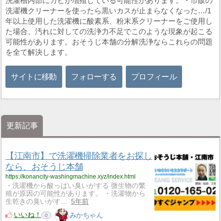
洗濯槽内部にカビが増殖している可能性があります。・市販の
洗濯機クリーナーを使ったら黒いカスが止まらなくなった…/1
年以上使用した洗濯機に酸素系、粉末系クリーナーをご使用し
た場合、汚れに対しての洗浄力不足でこのような現象が起こる
可能性があります。おそうじ本舗の分解洗浄ならこれらの問題
を全て解決します。
サイトに移動
フォローする
プロフィール
更新記事
【江南市】で洗濯機掃除業者をお探し
なら、おそうじ本舗
https://konancity-washingmachine.xyz/index.html
・洗濯機から酸っぱい臭いがする 微生物の繁
殖が原因の可能性があります。 ・洗濯物から
生乾きの臭いがす…
5年前
いいね！
みかちゃん
0