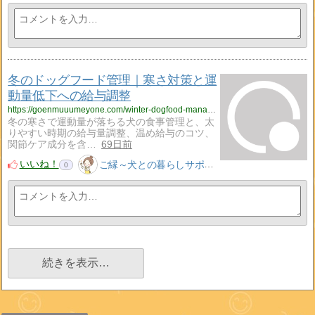
冬のドッグフード管理｜寒さ対策と運
動量低下への給与調整
https://goenmuuumeyone.com/winter-dogfood-management-cold-guide/
冬の寒さで運動量が落ちる犬の食事管理と、太
りやすい時期の給与量調整、温め給与のコツ、
関節ケア成分を含…
69日前
いいね！
ご縁～犬との暮らしサポート～
0
続きを表示…