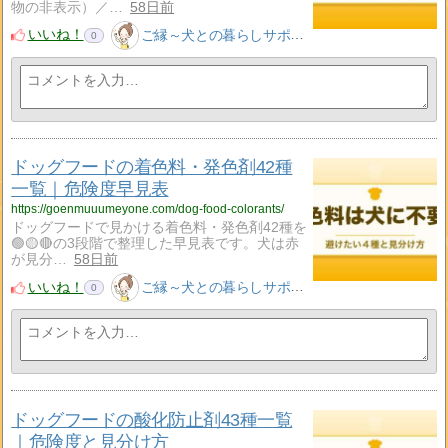
物の非表示）／…
58日前
いいね！
ご縁～犬との暮らしサポート～
0
ドッグフードの着色料・発色剤42種
一覧｜危険度早見表
https://goenmuuumeyone.com/dog-food-colorants/
ドッグフードで見かける着色料・発色剤42種を
🟢🟡🔴の3段階で整理した早見表です。犬は赤
が見分…
58日前
いいね！
ご縁～犬との暮らしサポート～
0
ドッグフードの酸化防止剤43種一覧
｜危険度と見分け方