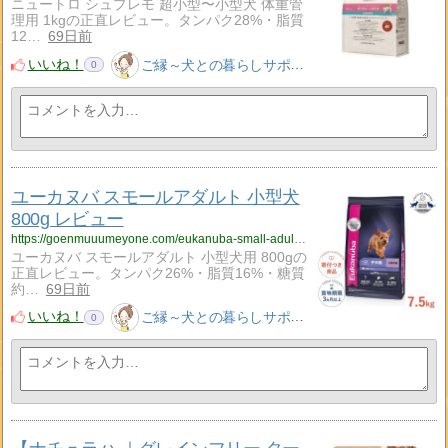
ニュートロ シュプレモ 超小型〜小型犬 体重管
理用 1kgの正直レビュー。タンパク28%・脂質
12…
69日前
いいね！
ご縁～犬との暮らしサポート～
0
ユーカヌバ スモールアダルト 小型犬
800g レビュー
https://goenmuuumeyone.com/eukanuba-small-adult-800g-review/
ユーカヌバ スモールアダルト 小型犬用 800gの
正直レビュー。タンパク26%・脂質16%・糖質
約…
69日前
いいね！
ご縁～犬との暮らしサポート～
0