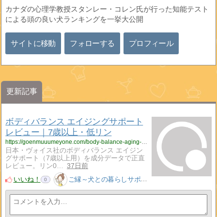
カナダの心理学教授スタンレー・コレン氏が行った知能テスト
による頭の良い犬ランキングを一挙大公開
サイトに移動
フォローする
プロフィール
更新記事
ボディバランス エイジングサポート
レビュー｜7歳以上・低リン
https://goenmuuumeyone.com/body-balance-aging-support/
日本・ヴォイス社のボディバランス エイジン
グサポート（7歳以上用）を成分データで正直
レビュー。リン0…
37日前
いいね！
ご縁～犬との暮らしサポート～
0