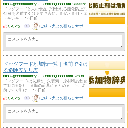
https://goenmuuumeyone.com/dog-food-antioxidants/
ドッグフードと人の食品で使われる酸化防止剤
43種を名前で引ける早見表に。BHA・BHT・エ
トキシキ…
58日前
いいね！
ご縁～犬との暮らしサポート～
0
ドッグフード添加物一覧｜名前で引け
る危険度早見表
https://goenmuuumeyone.com/dog-food-additives-dictionary/
ドッグフードの添加物・栄養素・原材料あわせ
て132種を五十音順の辞典にまとめました。名
前ですぐ引け…
58日前
いいね！
ご縁～犬との暮らしサポート～
0