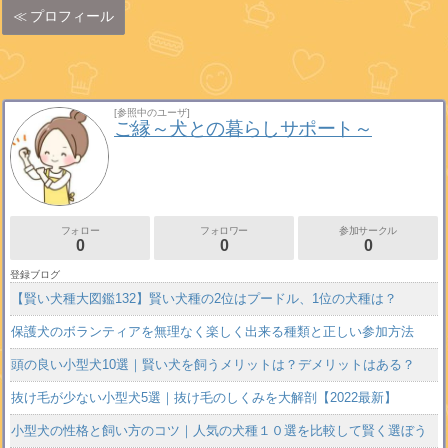
プロフィール
[参照中のユーザ]
ご縁～犬との暮らしサポート～
フォロー
フォロワー
参加サークル
0
0
0
登録ブログ
【賢い犬種大図鑑132】賢い犬種の2位はプードル、1位の犬種は？
保護犬のボランティアを無理なく楽しく出来る種類と正しい参加方法
頭の良い小型犬10選｜賢い犬を飼うメリットは？デメリットはある？
抜け毛が少ない小型犬5選｜抜け毛のしくみを大解剖【2022最新】
小型犬の性格と飼い方のコツ｜人気の犬種１０選を比較して賢く選ぼう