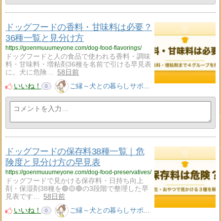
ドッグフードの香料・甘味料は必要？
36種一覧と見分け方
https://goenmuuumeyone.com/dog-food-flavorings/
ドッグフードと人の食品で使われる香料・調味
料・甘味料・増粘剤36種を名前で引ける早見表
に。犬に危険…
58日前
いいね！
ご縁～犬との暮らしサポート～
0
ドッグフードの保存料38種一覧｜危
険度と見分け方の早見表
https://goenmuuumeyone.com/dog-food-preservatives/
ドッグフードで見かける保存料・日持ち向上
剤・保湿剤38種を🟢🟡🔴の3段階で整理した早
見表です…
58日前
いいね！
ご縁～犬との暮らしサポート～
0