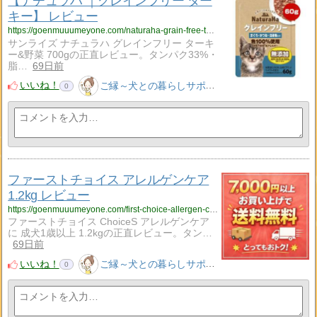
【ナチュラハ ｜グレインフリー ター
キー】 レビュー
https://goenmuuumeyone.com/naturaha-grain-free-turkey-700g-review/
サンライズ ナチュラハ グレインフリー ターキ
ー&野菜 700gの正直レビュー。タンパク33%・
脂…
69日前
いいね！
ご縁～犬との暮らしサポート～
0
ファーストチョイス アレルゲンケア
1.2kg レビュー
https://goenmuuumeyone.com/first-choice-allergen-care-adult-12kg-review/
ファーストチョイス ChoiceS アレルゲンケア
に 成犬1歳以上 1.2kgの正直レビュー。タン…
69日前
いいね！
ご縁～犬との暮らしサポート～
0