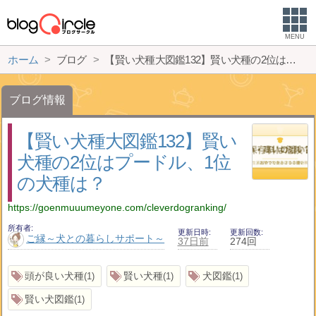
MENU
ホーム
ブログ
【賢い犬種大図鑑132】賢い犬種の2位はプードル、1位の犬種は？
ブログ情報
【賢い犬種大図鑑132】賢い
犬種の2位はプードル、1位
の犬種は？
https://goenmuuumeyone.com/cleverdogranking/
所有者
更新日時
更新回数
ご縁～犬との暮らしサポート～
37日前
274回
頭が良い犬種
賢い犬種
犬図鑑
1
1
1
賢い犬図鑑
1