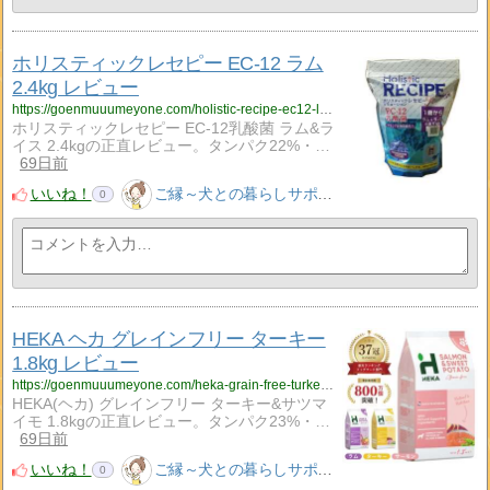
ホリスティックレセピー EC-12 ラム
2.4kg レビュー
https://goenmuuumeyone.com/holistic-recipe-ec12-lamb-rice-24kg-review/
ホリスティックレセピー EC-12乳酸菌 ラム&ラ
イス 2.4kgの正直レビュー。タンパク22%・…
69日前
いいね！
ご縁～犬との暮らしサポート～
0
HEKA ヘカ グレインフリー ターキー
1.8kg レビュー
https://goenmuuumeyone.com/heka-grain-free-turkey-18kg-review/
HEKA(ヘカ) グレインフリー ターキー&サツマ
イモ 1.8kgの正直レビュー。タンパク23%・…
69日前
いいね！
ご縁～犬との暮らしサポート～
0