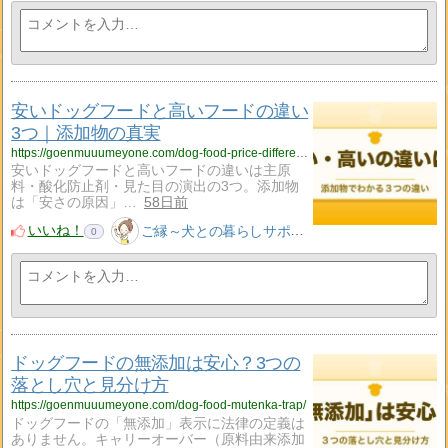
安いドッグフードと高いフードの違い
3つ｜添加物の真実
https://goenmuuumeyone.com/dog-food-price-difference/
安いドッグフードと高いフードの違いは主原
料・酸化防止剤・見た目の演出の3つ。添加物
は「安さの原因」…
58日前
いいね！
ご縁～犬との暮らしサポート～
0
ドッグフードの無添加は安心？3つの
落とし穴と見分け方
https://goenmuuumeyone.com/dog-food-mutenka-trap/
ドッグフードの「無添加」表示に法律の定義は
ありません。キャリーオーバー（原料由来添加