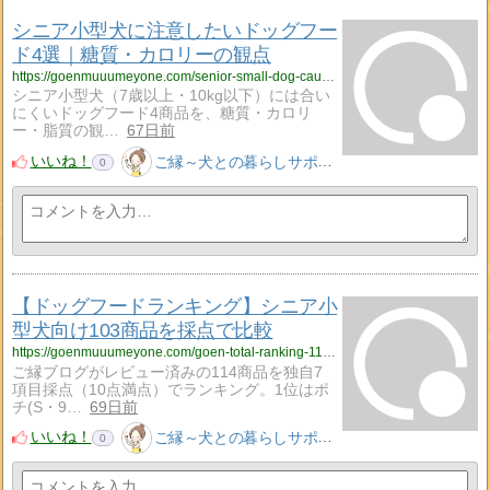
シニア小型犬に注意したいドッグフー
ド4選｜糖質・カロリーの観点
https://goenmuuumeyone.com/senior-small-dog-caution-foods-2026/
シニア小型犬（7歳以上・10kg以下）には合い
にくいドッグフード4商品を、糖質・カロリ
ー・脂質の観…
67日前
いいね！
ご縁～犬との暮らしサポート～
0
【ドッグフードランキング】シニア小
型犬向け103商品を採点で比較
https://goenmuuumeyone.com/goen-total-ranking-114-senior-small-dog/
ご縁ブログがレビュー済みの114商品を独自7
項目採点（10点満点）でランキング。1位はポ
チ(S・9…
69日前
いいね！
ご縁～犬との暮らしサポート～
0