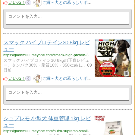
いいね！
ご縁～犬との暮らしサポート～
0
スマック ハイプロテイン30 8kg レビ
ュー
https://goenmuuumeyone.com/smack-high-protein-30-8kg-review/
スマック ハイプロテイン30 8kgの正直レビュ
ー。タンパク30%・脂質10%・350kcal/1…
69
日前
いいね！
ご縁～犬との暮らしサポート～
0
シュプレモ 小型犬 体重管理 1kg レビ
ュー
https://goenmuuumeyone.com/nutro-supremo-small-weight-management-1kg-review/