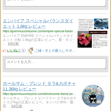
エンパイア スペシャルバランスダイ
エット 1.8kg レビュー
https://goenmuuumeyone.com/empire-special-balance-diet-small-grain-18kg-review/
エンパイア EMPIRE スペシャルバランスダイ
エット 小粒 1.8kgの正直レビュー。鹿・キジ・
…
69日前
いいね！
ご縁～犬との暮らしサポート～
0
ホールサム・ブレンド タラ&カボチャ
11.36kg レビュー
https://goenmuuumeyone.com/wholesome-blend-pea-free-cod-pumpkin-227kg-review/
ホールサム・ブレンド ピーフリー タラ&カボチ
ャ 2.27kgの正直レビュー。タンパク30%・脂
質…
69日前