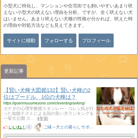
小型犬に特化し、マンションや住宅街でも飼いやすいあまり吠
えない小型犬の吠えない理由を分析。ですが、全く吠えない犬
はいません。あまり吠えない犬種の性格が分かれば、吠えた時
の理由や対処方法なども見えてきます。
サイトに移動
フォローする
プロフィール
更新記事
【賢い犬種大図鑑132】賢い犬種の2
位はプードル、1位の犬種は？
https://goenmuuumeyone.com/cleverdogranking/
カナダの心理学教授スタンレー・コレン氏が行
った知能テストによる頭の良い犬ランキングを
一挙大公開 ス…
4年前
いいね！
ご縁～犬との暮らしサポート～
0