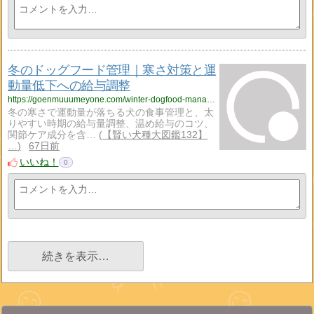
冬のドッグフード管理｜寒さ対策と運
動量低下への給与調整
https://goenmuuumeyone.com/winter-dogfood-management-cold-guide/
冬の寒さで運動量が落ちる犬の食事管理と、太
りやすい時期の給与量調整、温め給与のコツ、
関節ケア成分を含…
【賢い犬種大図鑑132】
…
67日前
いいね！
0
続きを表示…