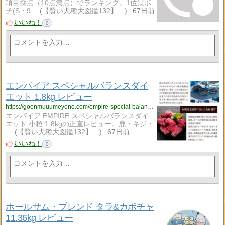
項目採点（10点満点）でランキング。1位はポ
チ(S・9…
【賢い犬種大図鑑132】…
67日前
いいね！
0
エンパイア スペシャルバランスダイ
エット 1.8kg レビュー
https://goenmuuumeyone.com/empire-special-balance-diet-small-grain-18kg-review/
エンパイア EMPIRE スペシャルバランスダイ
エット 小粒 1.8kgの正直レビュー。鹿・キジ・
…
【賢い犬種大図鑑132】…
67日前
いいね！
0
ホールサム・ブレンド タラ&カボチャ
11.36kg レビュー