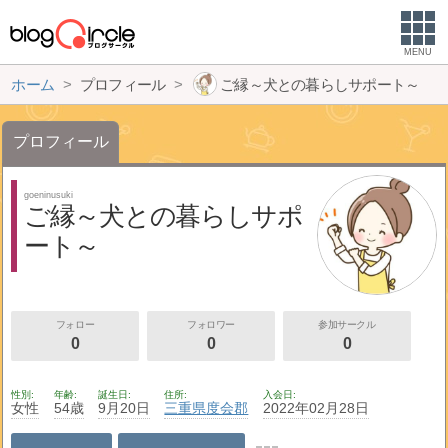
MENU
ホーム
プロフィール
ご縁～犬との暮らしサポート～
プロフィール
goeninusuki
ご縁～犬との暮らしサポ
ート～
フォロー
フォロワー
参加サークル
0
0
0
性別
年齢
誕生日
住所
入会日
女性
54歳
9月20日
三重県
度会郡
2022年02月28日