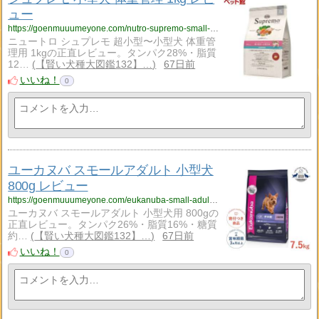
ュー
https://goenmuuumeyone.com/nutro-supremo-small-weight-management-1kg-review/
ニュートロ シュプレモ 超小型〜小型犬 体重管
理用 1kgの正直レビュー。タンパク28%・脂質
12…
【賢い犬種大図鑑132】…
67日前
いいね！
0
ユーカヌバ スモールアダルト 小型犬
800g レビュー
https://goenmuuumeyone.com/eukanuba-small-adult-800g-review/
ユーカヌバ スモールアダルト 小型犬用 800gの
正直レビュー。タンパク26%・脂質16%・糖質
約…
【賢い犬種大図鑑132】…
67日前
いいね！
0