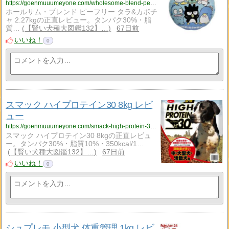
https://goenmuuumeyone.com/wholesome-blend-pea-free-cod-pumpkin-227kg-review/
ホールサム・ブレンド ピーフリー タラ&カボチ
ャ 2.27kgの正直レビュー。タンパク30%・脂
質…
【賢い犬種大図鑑132】…
67日前
いいね！
0
スマック ハイプロテイン30 8kg レビ
ュー
https://goenmuuumeyone.com/smack-high-protein-30-8kg-review/
スマック ハイプロテイン30 8kgの正直レビュ
ー。タンパク30%・脂質10%・350kcal/1…
【賢い犬種大図鑑132】…
67日前
いいね！
0
シュプレモ 小型犬 体重管理 1kg レビ