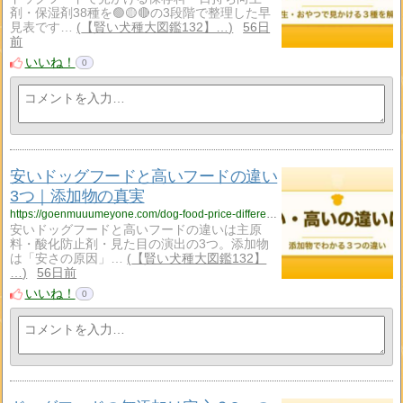
剤・保湿剤38種を🟢🟡🔴の3段階で整理した早
見表です…
【賢い犬種大図鑑132】…
56日
前
いいね！
0
安いドッグフードと高いフードの違い
3つ｜添加物の真実
https://goenmuuumeyone.com/dog-food-price-difference/
安いドッグフードと高いフードの違いは主原
料・酸化防止剤・見た目の演出の3つ。添加物
は「安さの原因」…
【賢い犬種大図鑑132】
…
56日前
いいね！
0