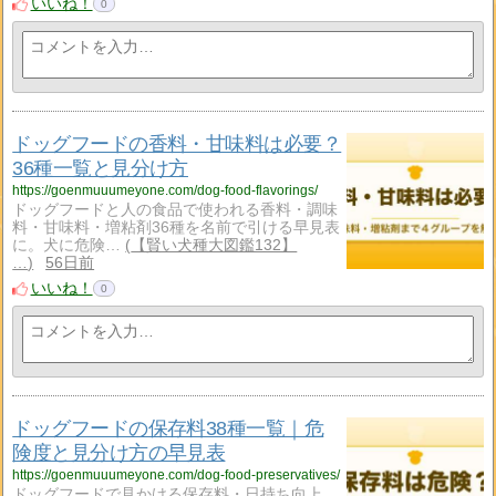
いいね！
0
ドッグフードの香料・甘味料は必要？
36種一覧と見分け方
https://goenmuuumeyone.com/dog-food-flavorings/
ドッグフードと人の食品で使われる香料・調味
料・甘味料・増粘剤36種を名前で引ける早見表
に。犬に危険…
【賢い犬種大図鑑132】
…
56日前
いいね！
0
ドッグフードの保存料38種一覧｜危
険度と見分け方の早見表
https://goenmuuumeyone.com/dog-food-preservatives/
ドッグフードで見かける保存料・日持ち向上