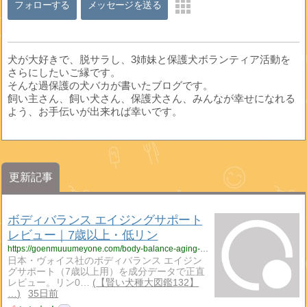
フォローする
メッセージを送る
犬が大好きで、脱サラし、3姉妹と保護犬ボランティア活動を
さらにしたいご縁です。
そんな過保護の犬バカが書いたブログです。
飼い主さん、飼い犬さん、保護犬さん、みんなが幸せになれる
よう、お手伝いが出来れば幸いです。
更新記事
ボディバランス エイジングサポート
レビュー｜7歳以上・低リン
https://goenmuuumeyone.com/body-balance-aging-support/
日本・ヴォイス社のボディバランス エイジン
グサポート（7歳以上用）を成分データで正直
レビュー。リン0…
【賢い犬種大図鑑132】
…
35日前