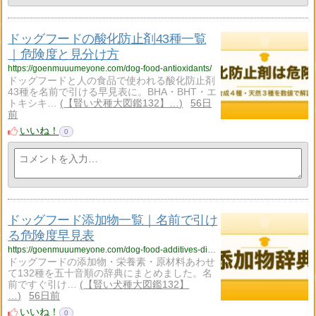
ドッグフードの酸化防止剤43種一覧
｜危険度と見分け方
https://goenmuuumeyone.com/dog-food-antioxidants/
ドッグフードと人の食品で使われる酸化防止剤
43種を名前で引ける早見表に。BHA・BHT・エ
トキシキ…
【賢い犬種大図鑑132】…
56日
前
いいね！
0
ドッグフード添加物一覧｜名前で引け
る危険度早見表
https://goenmuuumeyone.com/dog-food-additives-dictionary/
ドッグフードの添加物・栄養素・原材料あわせ
て132種を五十音順の辞典にまとめました。名
前ですぐ引け…
【賢い犬種大図鑑132】
…
56日前
いいね！
0