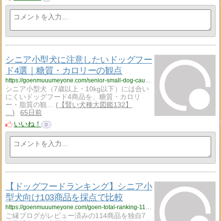
シニア小型犬に注意したいドッグフー
ド4選｜糖質・カロリーの観点
https://goenmuuumeyone.com/senior-small-dog-caution-foods-2026/
シニア小型犬（7歳以上・10kg以下）には合い
にくいドッグフード4商品を、糖質・カロリ
ー・脂質の観…
【賢い犬種大図鑑132】
…
65日前
いいね！
0
【ドッグフードランキング】シニア小
型犬向け103商品を採点で比較
https://goenmuuumeyone.com/goen-total-ranking-114-senior-small-dog/
ご縁ブログがレビュー済みの114商品を独自7