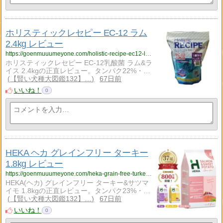
ホリスティックレセピー EC-12 ラム
2.4kg レビュー
https://goenmuuumeyone.com/holistic-recipe-ec12-lamb-rice-24kg-review/
ホリスティックレセピー EC-12乳酸菌 ラム&ラ
イス 2.4kgの正直レビュー。タンパク22%・…
【賢い犬種大図鑑132】…
67日前
いいね！
0
HEKA ヘカ グレインフリー ターキー
1.8kg レビュー
https://goenmuuumeyone.com/heka-grain-free-turkey-18kg-review/
HEKA(ヘカ) グレインフリー ターキー&サツマ
イモ 1.8kgの正直レビュー。タンパク23%・…
【賢い犬種大図鑑132】…
67日前
いいね！
0