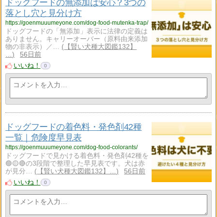
ドッグフードの無添加は安心？3つの
落とし穴と見分け方
https://goenmuuumeyone.com/dog-food-mutenka-trap/
ドッグフードの「無添加」表示に法律の定義は
ありません。キャリーオーバー（原料由来添加
物の非表示）／…
【賢い犬種大図鑑132】
…
56日前
いいね！
0
ドッグフードの着色料・発色剤42種
一覧｜危険度早見表
https://goenmuuumeyone.com/dog-food-colorants/
ドッグフードで見かける着色料・発色剤42種を
🟢🟡🔴の3段階で整理した早見表です。犬は赤
が見分…
【賢い犬種大図鑑132】…
56日前
いいね！
0