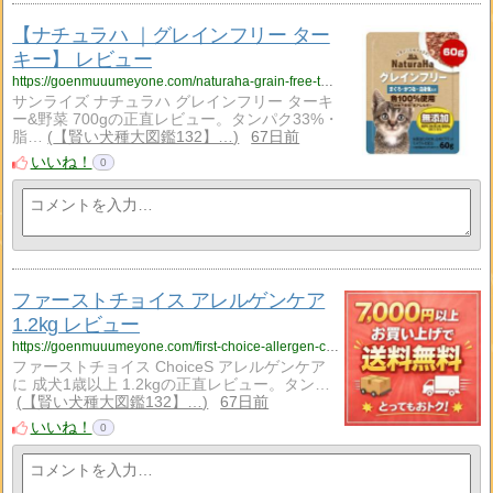
【ナチュラハ ｜グレインフリー ター
キー】 レビュー
https://goenmuuumeyone.com/naturaha-grain-free-turkey-700g-review/
サンライズ ナチュラハ グレインフリー ターキ
ー&野菜 700gの正直レビュー。タンパク33%・
脂…
【賢い犬種大図鑑132】…
67日前
いいね！
0
ファーストチョイス アレルゲンケア
1.2kg レビュー
https://goenmuuumeyone.com/first-choice-allergen-care-adult-12kg-review/
ファーストチョイス ChoiceS アレルゲンケア
に 成犬1歳以上 1.2kgの正直レビュー。タン…
【賢い犬種大図鑑132】…
67日前
いいね！
0