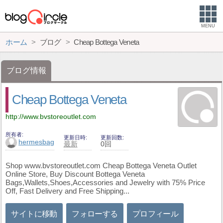
MENU
ホーム
ブログ
Cheap Bottega Veneta
ブログ情報
Cheap Bottega Veneta
http://www.bvstoreoutlet.com
所有者
更新日時
更新回数
hermesbag
最新
0回
Shop www.bvstoreoutlet.com Cheap Bottega Veneta Outlet
Online Store, Buy Discount Bottega Veneta
Bags,Wallets,Shoes,Accessories and Jewelry with 75% Price
Off, Fast Delivery and Free Shipping...
サイトに移動
フォローする
プロフィール