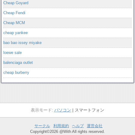
Cheap Goyard
Cheap Fendi
Cheap MCM
cheap yankee
bao bao issey miyake
loewe sale
balenciaga outlet
cheap burberry
パソコン
スマートフォン
サークル
利用規約
ヘルプ
運営会社
Copyright©2026 @With All rights reserved.