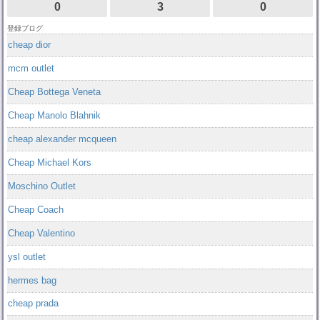
0
3
0
登録ブログ
cheap dior
mcm outlet
Cheap Bottega Veneta
Cheap Manolo Blahnik
cheap alexander mcqueen
Cheap Michael Kors
Moschino Outlet
Cheap Coach
Cheap Valentino
ysl outlet
hermes bag
cheap prada