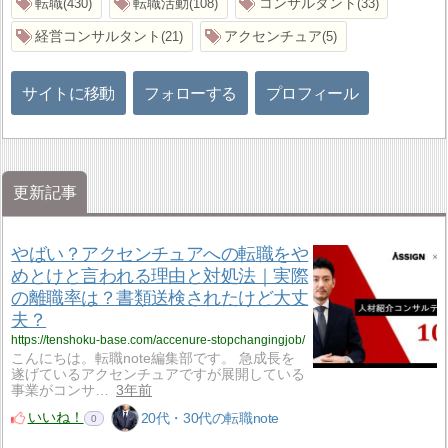
転職
転職活動
コンサルタント
430
108
33
経営コンサルタント
アクセンチュア
21
5
サイトに移動
フォローする
プロフィール
更新記事
やばい？アクセンチュアへの転職をや
めとけと言われる理由と対処法｜実際
の離職率は？書類送検されたけど大丈
夫？
https://tenshoku-base.com/accenure-stopchangingjob/
こんにちは。転職note編集部です。 急成長を
遂げているアクセンチュアですが展開している
事業がコンサ…
3年前
いいね！
20代・30代の転職note
0