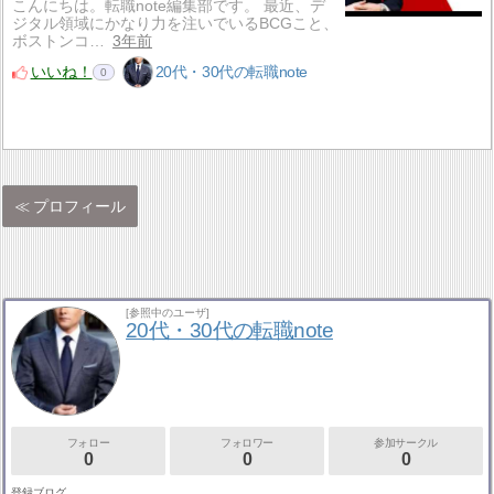
こんにちは。転職note編集部です。 最近、デ
ジタル領域にかなり力を注いでいるBCGこと、
ボストンコ…
3年前
いいね！
20代・30代の転職note
0
プロフィール
[参照中のユーザ]
20代・30代の転職note
フォロー
フォロワー
参加サークル
0
0
0
登録ブログ