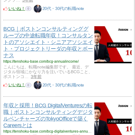
ングフ…
3年前
いいね！
20代・30代の転職note
0
BCG｜ボストンコンサルティンググ
ループの中途転職年収！コンサルタン
トのアソシエイト・シニアアソシエイ
ト・プロジェクトリーダの年収とボー
ナス
https://tenshoku-base.com/bcg-annualincome/
こんにちは。転職note編集部です。 最近、デ
ジタル領域にかなり力を注いでいるBCGこと、
ボストンコ…
3年前
いいね！
20代・30代の転職note
0
年収と採用！BCG DigitalVenturesの転
職｜ボストンコンサルティングデジタ
ルベンチャーズのTokyoOfficeで築く
Careersとは
https://tenshoku-base.com/bcg-digitalventures-annualincome/