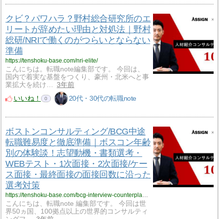
クビ？パワハラ？野村総合研究所のエ
リートが辞めたい理由と対処法｜野村
総研/NRIで働くのがつらいとならない
準備
https://tenshoku-base.com/nri-elite/
こんにちは。転職note編集部です。 今回は、
国内で着実な基盤をつくり、豪州・北米へと事
業拡大を続け…
3年前
いいね！
20代・30代の転職note
0
ボストンコンサルティング/BCG中途
転職難易度と徹底準備｜ボスコン年齢
別の体験談！志望動機・書類選考・
WEBテスト・1次面接・2次面接/ケー
ス面接・最終面接の面接回数に沿った
選考対策
https://tenshoku-base.com/bcg-interview-counterplans-experiences/
こんにちは、転職note 編集部です。 今回は世
界50ヵ国、100拠点以上の世界的コンサルティ