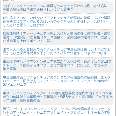
やばい？アクセンチュアへの転職をやめとけと言われる理由と対処法｜
実際の離職率は？書類送検されたけど大丈夫？
使い捨て？ついていけない？アクセンチュア転職前の準備｜くびや退職
勧告を受けてすぐ辞める人はいるのか？ちゃんと準備した人はひどい・
しんどいと思うことは少ない
転職体験談！アクセンチュア中途組の傾向と徹底準備：志望動機・書類
選考・1次面接・2次面接（ケース面接）・最終面接の選考フローに沿っ
た通過率を上げるポイント！落ち
誰でも入れる大量採用でもアクセンチュア中途転職は厳しい！？誰でも
受かるほど採用難易度が下がった？入社前の注意するべき”3つのなぜ”
未経験で落ちた？アクセンチュア第二新卒の体験談！難易度は？WEBテ
スト・ケース面接からオファーまでの選考フローに沿った倍率と年収・
給与事情
中途面接対策！アクセンチュアのエンジニア転職組の志望動機：選考フ
ローにケース面接はある？ソリューション・ネットワーク・Microsoft・
SAPエンジニア
ボストンコンサルティング/BCG中途転職難易度と徹底準備｜ボスコン年
齢別の体験談！志望動機・書類選考・WEBテスト・1次面接・2次面接/ケ
ース面接・最終面接の面
BCG｜ボストンコンサルティンググループの中途転職年収！コンサルタ
ントのアソシエイト・シニアアソシエイト・プロジェクトリーダの年収