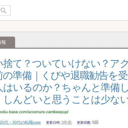
情報
い捨て？ついていけない？ア
前の準備｜くびや退職勧告を
人はいるのか？ちゃんと準備
・しんどいと思うことは少な
nshoku-base.com/accenure-cantkeepup/
20代・30代の転職note
3年前
5回
更新日時
更新回数