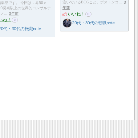
注いでいるBCGこと、ボストンコ…
3
e 編集部です。 今回は世界50ヵ
年前
00拠点以上の世界的コンサルテ
いいね！
フ…
3年前
0
いね！
0
20代・30代の転職note
20代・30代の転職note