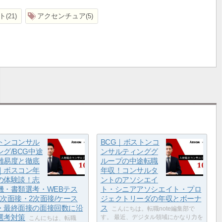
ト
アクセンチュア
21
5
トンコンサル
BCG｜ボストンコ
ング/BCG中途
ンサルティンググ
難易度と徹底
ループの中途転職
｜ボスコン年
年収！コンサルタ
の体験談！志
ントのアソシエイ
機・書類選考・WEBテス
ト・シニアアソシエイト・プロ
1次面接・2次面接/ケース
ジェクトリーダの年収とボーナ
・最終面接の面接回数に沿
ス
こんにちは。転職note編集部で
選考対策
す。 最近、デジタル領域にかなり力を
こんにちは、転職