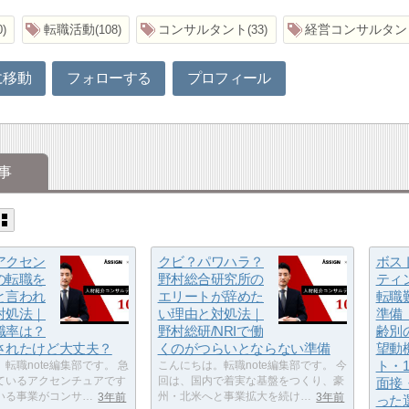
転職活動
コンサルタント
経営コンサルタン
0
108
33
に移動
フォローする
プロフィール
事
アクセン
クビ？パワハラ？
ボス
の転職を
野村総合研究所の
ティ
と言われ
エリートが辞めた
転職
対処法｜
い理由と対処法｜
準備
職率は？
野村総研/NRIで働
齢別
されたけど大丈夫？
くのがつらいとならない準備
望動
ト・
転職note編集部です。 急
こんにちは。転職note編集部です。 今
ているアクセンチュアです
回は、国内で着実な基盤をつくり、豪
面接
いる事業がコンサ…
3年前
州・北米へと事業拡大を続け…
3年前
った