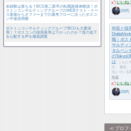
いいね
未経験は落ちる？BCG第二新卒の転職面接体験談！ボ
ストンコンサルティンググループのWEBテスト・ケー
20代
ス面接からオファーまでの選考フローに沿ったボスコ
ン中途採用難
年収と採用
ボストンコンサルティンググループ/BCGも大量採
用！？ボスコンの採用基準は下がったのか？質の低下
DigitalVe
を心配する声を徹底調査
職｜ボス
サルティ
タルベン
のTokyoO
は
こんにち
す。 最近
注いでいる
年前
いいね
20代
プロフ