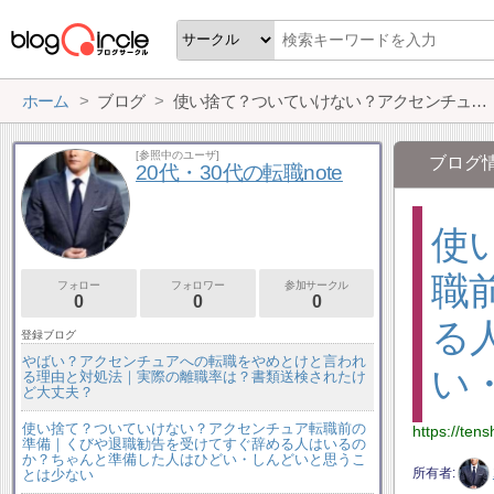
ホーム
ブログ
使い捨て？ついていけない？アクセンチュア転職前の準備｜くびや退職勧告を受けてすぐ辞める人はいるのか？ちゃんと準備した人はひどい・しんどいと思うことは少ない
[参照中のユーザ]
ブログ
20代・30代の転職note
使
職
フォロー
フォロワー
参加サークル
0
0
0
る
登録ブログ
やばい？アクセンチュアへの転職をやめとけと言われ
い
る理由と対処法｜実際の離職率は？書類送検されたけ
ど大丈夫？
使い捨て？ついていけない？アクセンチュア転職前の
https://te
準備｜くびや退職勧告を受けてすぐ辞める人はいるの
か？ちゃんと準備した人はひどい・しんどいと思うこ
所有者
とは少ない