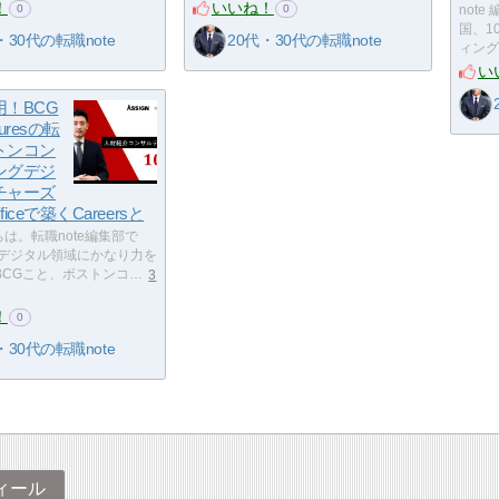
！
いいね！
0
0
not
国、1
・30代の転職note
20代・30代の転職note
ィング
い
！BCG
nturesの転
トンコン
ングデジ
チャーズ
fficeで築くCareersと
は。転職note編集部で
、デジタル領域にかなり力を
BCGこと、ボストンコ…
3
！
0
・30代の転職note
ィール