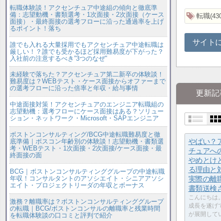
転職体験談！アクセンチュア中途組の傾向と徹底準
備：志望動機・書類選考・1次面接・2次面接（ケース
転職
43
面接）・最終面接の選考フローに沿った通過率を上げ
るポイント！落ち
サイト
誰でも入れる大量採用でもアクセンチュア中途転職は
厳しい！？誰でも受かるほど採用難易度が下がった？
入社前の注意するべき”3つのなぜ”
未経験で落ちた？アクセンチュア第二新卒の体験談！
難易度は？WEBテスト・ケース面接からオファーまで
の選考フローに沿った倍率と年収・給与事情
更新記
中途面接対策！アクセンチュアのエンジニア転職組の
志望動機：選考フローにケース面接はある？ソリュー
ション・ネットワーク・Microsoft・SAPエンジニア
ボストンコンサルティング/BCG中途転職難易度と徹
やばい？
底準備｜ボスコン年齢別の体験談！志望動機・書類選
考・WEBテスト・1次面接・2次面接/ケース面接・最
チュアへ
終面接の面
やめとけ
る理由と
BCG｜ボストンコンサルティンググループの中途転職
年収！コンサルタントのアソシエイト・シニアアソシ
実際の離
エイト・プロジェクトリーダの年収とボーナス
書類送検
こんにちは。
激務？離職率は？ボストンコンサルティンググループ
成長を遂げ
の転職｜BCG/ボストンコンサルの離職率と残業時間
が展開して
を転職体験談の口コミと評判で紹介