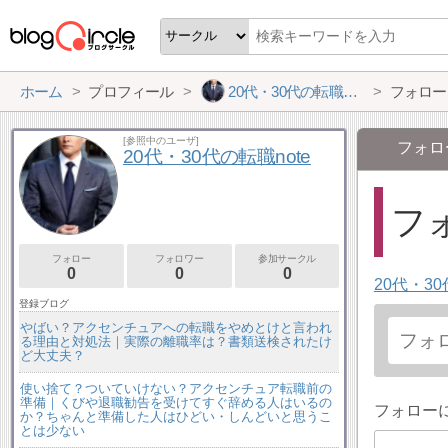
ホーム
プロフィール
20代・30代の転職note
フォロー
[参照中のユーザ]
フォロ
20代・30代の転職note
フォ
フォロー
フォロワー
参加サークル
0
0
0
20代・30
登録ブログ
やばい？アクセンチュアへの転職をやめとけと言われ
る理由と対処法｜実際の離職率は？書類送検されたけ
ど大丈夫？
使い捨て？ついていけない？アクセンチュア転職前の
準備｜くびや退職勧告を受けてすぐ辞める人はいるの
フォロー
か？ちゃんと準備した人はひどい・しんどいと思うこ
とは少ない