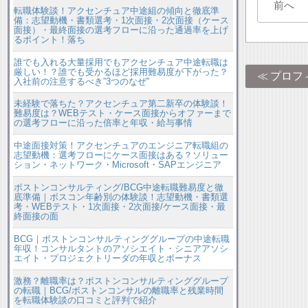
前へ
転職体験談！アクセンチュア中途組の傾向と徹底準
備：志望動機・書類選考・1次面接・2次面接（ケース
面接）・最終面接の選考フローに沿った通過率を上げ
るポイント！落ち
誰でも入れる大量採用でもアクセンチュア中途転職は
厳しい！？誰でも受かるほど採用難易度が下がった？
プロフ
入社前の注意するべき”3つのなぜ”
未経験で落ちた？アクセンチュア第二新卒の体験談！
難易度は？WEBテスト・ケース面接からオファーまで
の選考フローに沿った倍率と年収・給与事情
中途面接対策！アクセンチュアのエンジニア転職組の
志望動機：選考フローにケース面接はある？ソリュー
ション・ネットワーク・Microsoft・SAPエンジニア
ボストンコンサルティング/BCG中途転職難易度と徹
底準備｜ボスコン年齢別の体験談！志望動機・書類選
考・WEBテスト・1次面接・2次面接/ケース面接・最
終面接の面
BCG｜ボストンコンサルティンググループの中途転職
年収！コンサルタントのアソシエイト・シニアアソシ
エイト・プロジェクトリーダの年収とボーナス
激務？離職率は？ボストンコンサルティンググループ
の転職｜BCG/ボストンコンサルの離職率と残業時間
を転職体験談の口コミと評判で紹介