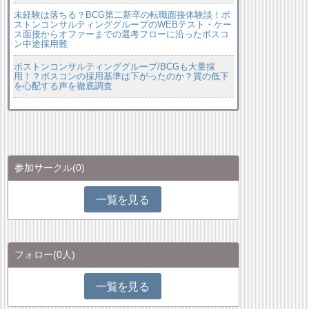
未経験は落ちる？BCG第二新卒の転職面接体験談！ボ
ストンコンサルティンググループのWEBテスト・ケー
ス面接からオファーまでの選考フローに沿ったボスコ
ン中途採用難
ボストンコンサルティンググループ/BCGも大量採
用！？ボスコンの採用基準は下がったのか？質の低下
を心配する声を徹底調査
参加サークル
(0)
一覧を見る
フォロー
(0人)
一覧を見る