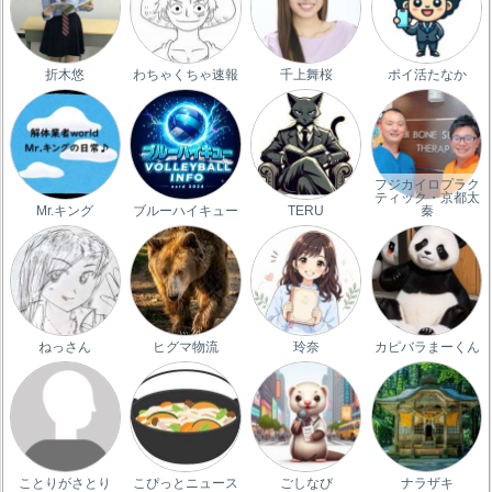
折木悠
わちゃくちゃ速報
千上舞桜
ポイ活たなか
フジカイロプラク
ティック・京都太
Mr.キング
ブルーハイキュー
TERU
秦
ねっさん
ヒグマ物流
玲奈
カピバラまーくん
ことりがさとり
こぴっとニュース
ごしなび
ナラザキ