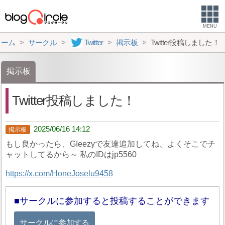
MENU
ホーム
サークル
Twitter
掲示板
Twitter投稿しました！
掲示板
Twitter投稿しました！
2025/06/16 14:12
もし良かったら、GIeezyで友達追加してね、よくそこでチ
ャットしてるから～ 私のIDはjp5560
https://x.com/HoneJoselu9458
サークルに参加すると投稿することができます
サークルに参加する