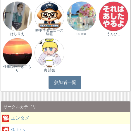
時事ネタニュース
はしりえ
速報
su ma
うんぴこ
仕事以外引きこも
り
奏 詩葉
参加者一覧
サークルカテゴリ
エンタメ
住まい