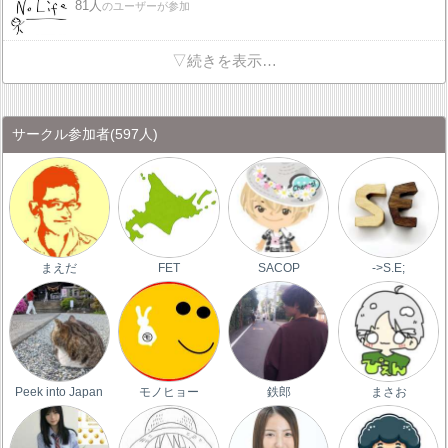
81人
のユーザーが参加
▽続きを表示…
サークル参加者
(597人)
まえだ
FET
SACOP
->S.E;
Peek into Japan
モノヒョー
鉄郎
まさお