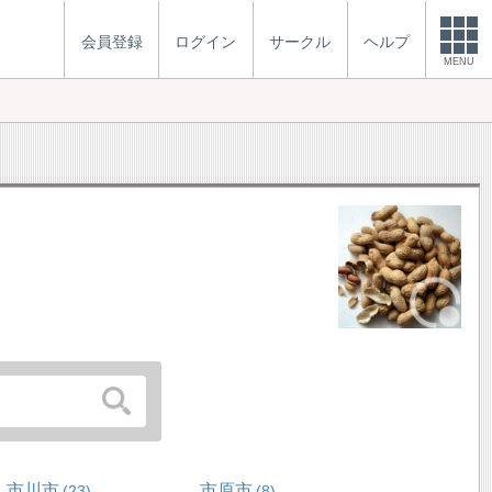
会員登録
ログイン
サークル
ヘルプ
MENU
市川市
市原市
23
8