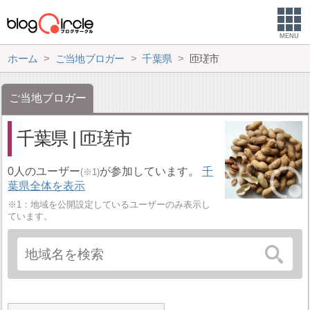
MENU
ホーム
ご当地ブロガー
千葉県
匝瑳市
ご当地ブロガー
千葉県 | 匝瑳市
0人のユーザー
が参加しています。
千
(※1)
葉県全体を表示
※1：地域を公開設定しているユーザーのみ表示し
ています。