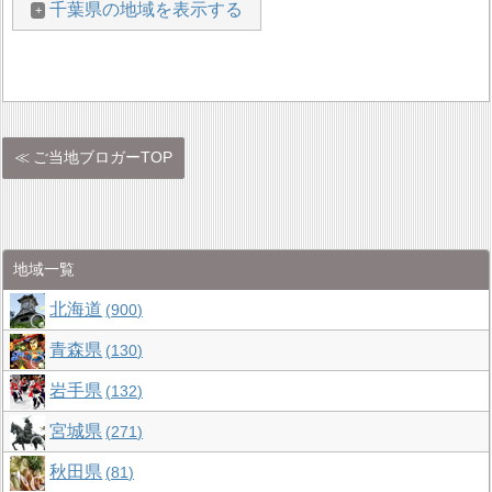
千葉県の地域を表示する
ご当地ブロガーTOP
地域一覧
北海道
900
青森県
130
岩手県
132
宮城県
271
秋田県
81