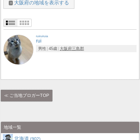
大阪府の地域を表示する
ruiruiruia
rui
男性
45歳
大阪府
三島郡
ご当地ブロガーTOP
地域一覧
北海道
902