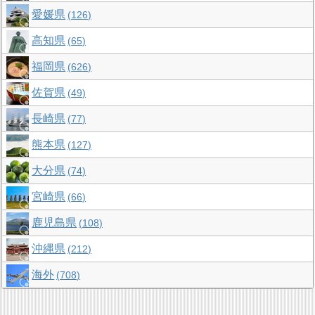
愛媛県
126
高知県
65
福岡県
626
佐賀県
49
長崎県
77
熊本県
127
大分県
74
宮崎県
66
鹿児島県
108
沖縄県
212
海外
708