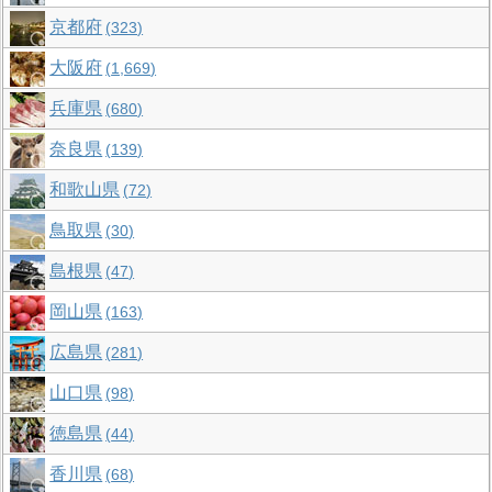
京都府
323
大阪府
1,669
兵庫県
680
奈良県
139
和歌山県
72
鳥取県
30
島根県
47
岡山県
163
広島県
281
山口県
98
徳島県
44
香川県
68