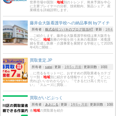
世界市場や国別・
地域
別のトレンド、将来予測を中心
に主要プレイヤーの分析、技術動向、製品シェア、産
業構造を詳細説明します。
藤井会大阪看護学校への納品事例 byアイチ
所有者：
株式会社ツバキのブログ担当HT
更新：
1年4
…ご紹介します。藤井会大阪看護学校様は東大阪市を
中心に、
地域
医療の中核を担う未来の看護師・准看護
婦を育成し医療・介護事業を展開する学校として20205
年4月に開校…
買取査定.JP
所有者：
satei
更新：
1年5ヶ月前
更新回数：
10回
…に売るをモットーに、おすすめの買取業者をカテゴ
リー別・
地域
別に紹介する情報サイトです。「どこに
売ればいいかわからない」「できるだけ高く売りた
い」「スムーズに買取…
買取がいどぶっく
所有者：
あおじる
更新：
1年6ヶ月前
更新回数：
10回
各
地域
の買取屋を紹介