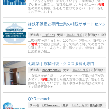
…リアなどを比較・紹介しています。業者選びで迷っ
ている方に役立つ、実体験に基づいたレビューや
地域
別の傾向も掲載。安心して依頼できるパートナー探し
をお手伝いします。
静鉄不動産と専門士業の相続サポートセンタ
ー
所有者：
しずてつ
更新：
1年3ヶ月前
更新回数：
10回
…00周年を迎えました。100年の中で培った、静岡とい
う
地域
での信頼と実績、そして相続に関しての全ての
知識を持って、あなたに寄り添います。相続は、非常
に広範囲の知…
七建築｜原状回復・クロス張替え専門
所有者：
nanakenntiku
更新：
1年3ヶ月前
更新回数：
1
…有資格者が在籍し、スピーディかつ丁寧な対応が強
みです。
地域
に密着した職人直営の施工で、安心と低
価格を両立しています。施工事例や料金表は公式サイ
トで随時更新中▶︎…
QYResearch
所有者：
QYResearch
更新：
1年4ヶ月前
更新回数：
4