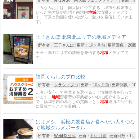
所有者：
みなみお「南大阪ウェブメディア」
更新：
9
「みなみお」は、南大阪に位置する、堺市や和泉市と
いった南大阪や泉州と南河内
地域
の情報メディアで
す。写真と動画を使いながら、魅力を発信していきま
す。
王子さんぽ 北東北エリアの地域メディア
所有者：
王子さんぽ
更新：
10ヶ月前
更新回数：
20回
王子・赤羽エリアの情報を発信する
地域
メディアで
す。
福岡くらしのプロ比較
所有者：
クラシノプロ
更新：
10ヶ月前
更新回数：
10
…者が安心して事業者を選べるよう情報提供を行って
います。
地域
密着型の事業者を中心に紹介すること
で、福岡県内の暮らしの質向上と、
地域
経済の活性化
に貢献することを目的…
はまメシ｜浜松の飲食店と食べたい人をつな
ぐ地域グルメポータル
所有者：
WebRX公式
更新：
10ヶ月前
更新回数：
1回