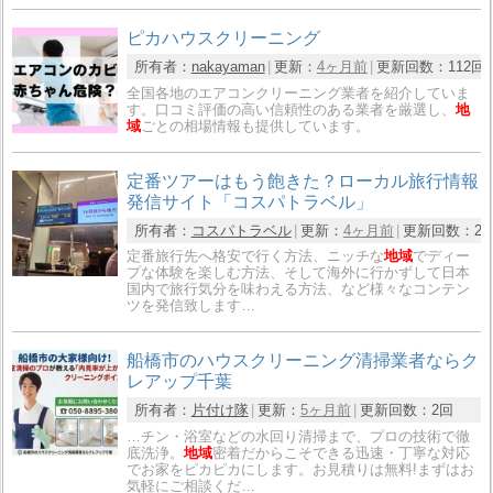
ピカハウスクリーニング
所有者：
nakayaman
更新：
4ヶ月前
更新回数：
112回
全国各地のエアコンクリーニング業者を紹介していま
す。口コミ評価の高い信頼性のある業者を厳選し、
地
域
ごとの相場情報も提供しています。
定番ツアーはもう飽きた？ローカル旅行情報
発信サイト「コスパトラベル」
所有者：
コスパトラベル
更新：
4ヶ月前
更新回数：
2
定番旅行先へ格安で行く方法、ニッチな
地域
でディー
プな体験を楽しむ方法、そして海外に行かずして日本
国内で旅行気分を味わえる方法、など様々なコンテン
ツを発信致します…
船橋市のハウスクリーニング清掃業者ならク
レアップ千葉
所有者：
片付け隊
更新：
5ヶ月前
更新回数：
2回
…チン・浴室などの水回り清掃まで、プロの技術で徹
底洗浄。
地域
密着だからこそできる迅速・丁寧な対応
でお家をピカピカにします。お見積りは無料!まずはお
気軽にご相談くだ…