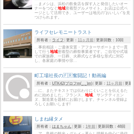
…まメシは、浜松の飲食店を探す人と発信したいオー
ナーをつなぐ
地域
密着型グルメサイト。お店は公式ペ
ージとして活用でき、ユーザーは地元の“おいしい”を見
つけられます。
ライフセレモニートラスト
所有者：
ライフ
更新：
11ヶ月前
更新回数：
10回
…事前相談・ご遺体安置・アフターサポートまで一貫
して行う
地域
密着型の葬祭事業者です。ご自宅や式場
での家族葬、一日葬、火葬式など多様な形式に対応
し、各家庭の事情や宗…
町工場社長の🇫🇷奮闘記！動画編
所有者：
UTK42(プロフm(_ _)m)
更新：
11ヶ月前
更新
…に、またテキストでは伝わりにくいことを伝えるた
めに始めました。フランス、
地域
、サンテティエン
ヌ、製造業を題材にお届けします。チャンネル登録よ
ろしくお願いします!
しまね縁タメ
所有者：
はまちゃん
更新：
1年前
更新回数：
48回
…ア。島根の観光・グルメ・暮らし情報を中心に発信