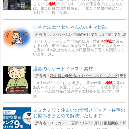
している
地域
ブログです。ブログ運営者のはまちゃん
は、都会出身の地方移住者。「都会と島根の縁結び」
を目的に、様々な地…
理学療法士ハセちゃんのスキマ日記
所有者：
ハセちゃん@地域のPT
更新：
1年前
更新回数
リハビリテーション専門職の知識・技術を
地域
に還元
するため、市民活動団体を設立し人脈"0"からスタート
し奮闘中!本業はもちろん市民活動も子育ても頑張って
います。活…
運命のリゾートイラスト素材
所有者：
秋山裕史@運命のリゾートバイトブログ
更新
…n--bww52a.biz/ )」と連携し、旅や仕事、
地域
文化の
魅力をイラストを通じて伝えています。今後も季節イ
ベントや温泉観光に関連する素材を追加予定で、観
光…
スミカノワ：住まいの情報メディア～住宅の
お悩みをまとめて解決いたします～
所有者：
スミカノワ
更新：
1年3ヶ月前
更新回数：
10