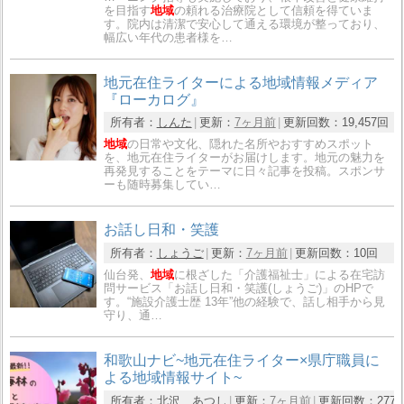
を目指す
地域
の頼れる治療院として信頼を得ていま
す。院内は清潔で安心して通える環境が整っており、
幅広い年代の患者様を…
地元在住ライターによる地域情報メディア
『ローカログ』
所有者：
しんた
更新：
7ヶ月前
更新回数：
19,457回
地域
の日常や文化、隠れた名所やおすすめスポット
を、地元在住ライターがお届けします。地元の魅力を
再発見することをテーマに日々記事を投稿。スポンサ
ーも随時募集してい…
お話し日和・笑護
所有者：
しょうご
更新：
7ヶ月前
更新回数：
10回
仙台発、
地域
に根ざした「介護福祉士」による在宅訪
問サービス「お話し日和・笑護(しょうご)」のHPで
す。“施設介護士歴 13年”他の経験で、話し相手から見
守り、通…
和歌山ナビ~地元在住ライター×県庁職員に
よる地域情報サイト~
所有者：
北沢 あつし
更新：
7ヶ月前
更新回数：
277