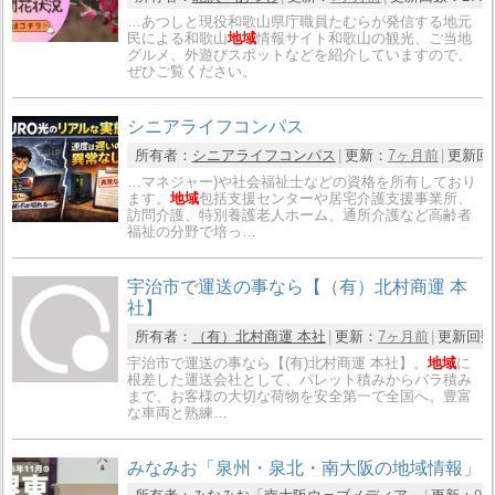
…あつしと現役和歌山県庁職員たむらが発信する地元
民による和歌山
地域
情報サイト和歌山の観光、ご当地
グルメ、外遊びスポットなどを紹介していますので、
ぜひご覧ください。
シニアライフコンパス
所有者：
シニアライフコンパス
更新：
7ヶ月前
更新回
…マネジャー)や社会福祉士などの資格を所有しており
ます。
地域
包括支援センターや居宅介護支援事業所、
訪問介護、特別養護老人ホーム、通所介護など高齢者
福祉の分野で培っ…
宇治市で運送の事なら【（有）北村商運 本
社】
所有者：
（有）北村商運 本社
更新：
7ヶ月前
更新回数
宇治市で運送の事なら【(有)北村商運 本社】。
地域
に
根差した運送会社として、パレット積みからバラ積み
まで、お客様の大切な荷物を安全第一で全国へ。豊富
な車両と熟練…
みなみお「泉州・泉北・南大阪の地域情報」