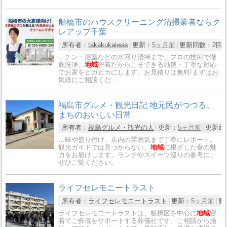
船橋市のハウスクリーニング清掃業者ならク
レアップ千葉
所有者：
takakukaiwas
更新：
5ヶ月前
更新回数：
2回
…チン・浴室などの水回り清掃まで、プロの技術で徹
底洗浄。
地域
密着だからこそできる迅速・丁寧な対応
でお家をピカピカにします。お見積りは無料!まずはお
気軽にご相談くだ…
福島市グルメ・観光日記 地元民がつづる、
まちのおいしい日常
所有者：
福島グルメ・観光の人
更新：
5ヶ月前
更新回
…味や盛り付け、店内の雰囲気まで丁寧にレポート。
観光ガイドでは見つからない、
地域
に根ざした食の魅
力をお届けします。ランチやスイーツ巡りの参考に、
ぜひご覧ください。
ライフセレモニートラスト
所有者：
ライフセレモニートラスト
更新：
5ヶ月前
更
ライフセレモニートラストは、板橋区を中心に
地域
密
着でご葬儀をサポートする葬儀社です。ご相談から施