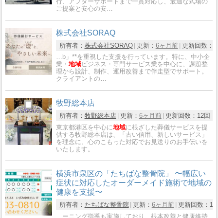
行、アフターサポートまで一貫対応し、最適な式場の
ご提案と安心の安…
株式会社SORAQ
所有者：
株式会社SORAQ
更新：
6ヶ月前
更新回数：
…b」**を重視した支援を行っています。特に、中小企
業・
地域
ビジネス・専門サービス業を中心に、課題整
理から設計、制作、運用改善まで伴走型でサポート。
クライアントの…
牧野総本店
所有者：
牧野総本店
更新：
6ヶ月前
更新回数：
12回
東京都港区を中心に
地域
に根ざした葬儀サービスを提
供する牧野総本店は、「古い信用、新しいサービス」
を理念に、心のこもった対応でお見送りのお手伝いを
いたします。
横浜市泉区の「たちばな整骨院」 〜幅広い
症状に対応したオーダーメイド施術で地域の
健康を支援〜
所有者：
たちばな整骨院
更新：
6ヶ月前
更新回数：
1
…ーニング指導も実施しており、根本改善と健康維持