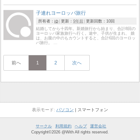
子連れヨーロッパ旅行
所有者：
ゆ
更新：
9年前
更新回数：
10回
結婚してから十四年。新婚旅行から始まり、合計8回の
ヨーロッパ家族旅行へ行く。途中、子供が生まれ、 娘
は、お腹の中のもカウントすると、合計6回のヨーロッ
パ旅行。 …
前へ
1
2
次へ
パソコン
スマートフォン
サークル
利用規約
ヘルプ
運営会社
Copyright©2026 @With All rights reserved.