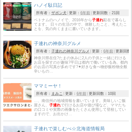
ハノイ駄日記
所有者：
ザボン犬
更新：
6年前
更新回数：
21回
ベトナムのハノイで、2016年から
子連れ
駐在で暮らし
てます。 日々の生活の中で、体験したこと、考えたこ
とを、気の向くままに書いていきます。
子連れの神奈川グルメ
所有者：
子連れの神奈川グルメ
更新：
6年前
更新回数
神奈川県在住?たまの休みに2人の子供と一緒に行ける
お店を探すのが趣味?平日は都内で働いている為、都内
のお店の写真が多めです?⚫︎好きな食べ物炒飯粉物全般
辛いもの…
ママミーヤ！
所有者：
まみこ
更新：
6年前
更新回数：
10回
…、南信州の地域情報を書いています。美味しいご飯
屋さん、
子連れ
で行けるお店や遊び場など、ママたち
の口コミや実際の画像をたくさん使用して登校してい
ますので、お出かけ…
子連れで楽しむべ☆北海道情報局