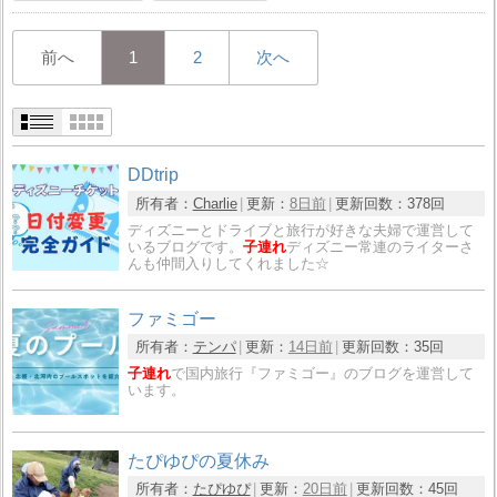
前へ
1
2
次へ
DDtrip
所有者：
Charlie
更新：
8日前
更新回数：
378回
ディズニーとドライブと旅行が好きな夫婦で運営して
いるブログです。
子連れ
ディズニー常連のライターさ
んも仲間入りしてくれました☆
ファミゴー
所有者：
テンパ
更新：
14日前
更新回数：
35回
子連れ
で国内旅行『ファミゴー』のブログを運営して
います。
たぴゆぴの夏休み
所有者：
たぴゆぴ
更新：
20日前
更新回数：
45回