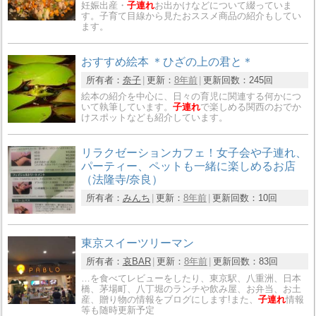
妊娠出産・
子連れ
お出かけなどについて綴っていま
す。子育て目線から見たおススメ商品の紹介もしてい
ます。
おすすめ絵本 ＊ひざの上の君と＊
所有者：
奈子
更新：
8年前
更新回数：
245回
絵本の紹介を中心に、日々の育児に関連する何かにつ
いて執筆しています。
子連れ
で楽しめる関西のおでか
けスポットなども紹介しています。
リラクゼーションカフェ！女子会や子連れ、
パーティー、ペットも一緒に楽しめるお店
（法隆寺/奈良）
所有者：
みんち
更新：
8年前
更新回数：
10回
東京スイーツリーマン
所有者：
哀BAR
更新：
8年前
更新回数：
83回
…を食べてレビューをしたり、東京駅、八重洲、日本
橋、茅場町、八丁堀のランチや飲み屋、お弁当、お土
産、贈り物の情報をブログにします!また、
子連れ
情報
等も随時更新予定