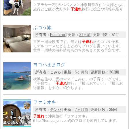
▷アラサー2児のパパママ▷神奈川県在住▷夫婦ともに
旅行とご飯が大好き▷
子連れ
旅行に役立つ情報を紹介
ふつう旅
所有者：
Futsutabi
更新：
31日前
更新回数：
51回
世界一周経験者です。最近は
子連れ
旅のコツや予算、
モデルコースなどをまとめてブログを書いています。
世界一周時の海外情報ものちのちまとめる予定です。
ヨコハままログ
所有者：
こみゅ
更新：
5ヶ月前
更新回数：
302回
横浜在住の二児のママ「こみゅ」の子育てログです。
「子育て」「
子連れ
旅行」「横浜おでかけ」「横浜お
得情報」を中心に紹介します。
ファミオキ
所有者：
テンパ
更新：
7ヶ月前
更新回数：
25回
子連れ
で沖縄旅行『ファミオキ』
(http://tempa.jpn.com/)のブログを運営しています。