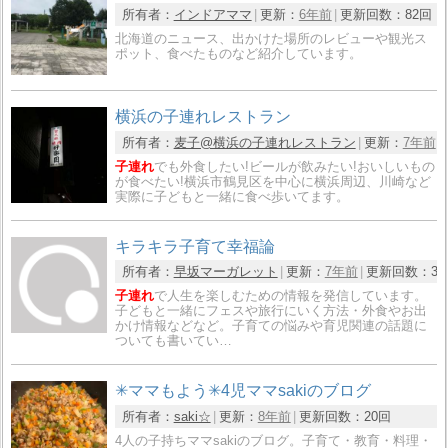
所有者：
インドアママ
更新：
6年前
更新回数：
82回
北海道のニュース、出かけた場所のレビューや観光ス
ポット、食べたものなど紹介しています。
横浜の子連れレストラン
所有者：
麦子@横浜の子連れレストラン
更新：
7年前
子連れ
でも外食したい!ビールが飲みたい!おいしいもの
が食べたい!横浜市鶴見区を中心に横浜周辺、川崎など
実際に子どもと一緒に食べ歩いてます。
キラキラ子育て幸福論
所有者：
早坂マーガレット
更新：
7年前
更新回数：
3
子連れ
で人生を楽しむための情報を発信しています。
子どもと一緒にフェスや旅行にいく方法・外食やお出
かけ情報などなど。子育ての悩みや育児関連の話題に
ついても書いてい…
✳︎ママもよう✳︎4児ママsakiのブログ
所有者：
saki☆
更新：
8年前
更新回数：
20回
4人の子持ちママsakiのブログ。子育て・教育・料理・