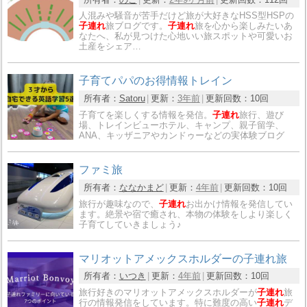
人混みや騒音が苦手だけど旅が大好きなHSS型HSPの
子連れ
旅ブログです。
子連れ
旅を心から楽しみたいあ
なたへ、私が見つけた心地いい旅スポットや可愛いお
土産をシェア…
子育てパパのお得情報トレイン
所有者：
Satoru
更新：
3年前
更新回数：
10回
子育てを楽しくする情報を発信。
子連れ
旅行、遊び
場、トレインビューホテル、キャンプ、親子留学、
ANA、キッザニアやカンドゥーなどの実体験ブログ
ファミ旅
所有者：
ななかまど
更新：
4年前
更新回数：
10回
旅行が趣味なので、
子連れ
お出かけ情報を発信してい
ます。絶景や宿で癒され、本物の体験をしより楽しく
子育てしていきましょう♪
マリオットアメックスホルダーの子連れ旅
所有者：
いつき
更新：
4年前
更新回数：
10回
旅行好きのマリオットアメックスホルダーが
子連れ
旅
行の情報発信をしています。特に難度の高い
子連れ
デ