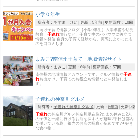
小学０年生
所有者：
あずま けい
更新：
5年前
更新回数：
10回
…向け子育て情報ブログ【小学0年生】入学準備や幼児
教育、
子連れ
旅行など、子育て中のパパママに役立つ
情報を発信!自身の子育て経験から、実際によかったも
のを口コミしま…
まみこ?南信州子育て・地域情報サイト
所有者：
まみこ
更新：
6年前
更新回数：
57回
南信州の地域情報アカウントです。グルメ情報や
子連
れ
お出かけ、子育てのお役立ち情報などを発信しま
す。
子連れの神奈川グルメ
所有者：
子連れの神奈川グルメ
更新：
6年前
更新回数
子連れ
の神奈川グルメ神奈川県在住?たまの休みに2人
の子供と一緒に行けるお店を探すのが趣味?平日は都内
で働いている為、都内のお店の写真が多めです?⚫︎好き
な食べ物…