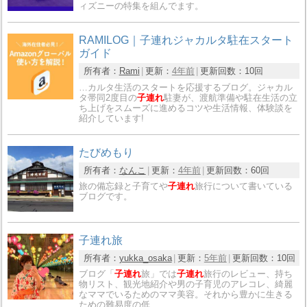
ィズニーの特集を組んでます。
RAMILOG｜子連れジャカルタ駐在スタート
ガイド
所有者：
Rami
更新：
4年前
更新回数：
10回
…カルタ生活のスタートを応援するブログ。ジャカル
タ帯同2度目の
子連れ
駐妻が、渡航準備や駐在生活の立
ち上げをスムーズに進めるコツや生活情報、体験談を
紹介しています!
たびめもり
所有者：
なんこ
更新：
4年前
更新回数：
60回
旅の備忘録と子育てや
子連れ
旅行について書いている
ブログです。
子連れ旅
所有者：
yukka_osaka
更新：
5年前
更新回数：
10回
ブログ「
子連れ
旅」では
子連れ
旅行のレビュー、持ち
物リスト、観光地紹介や男の子育児のアレコレ、綺麗
なママでいるためのママ美容。それから豊かに生きる
ための難易度の低…