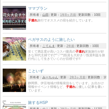
ママプラン
所有者：
山田
更新：
1年8ヶ月前
更新回数：
10回
子連れ
旅行でオススメの宿を紹介しています。
ペガサスのように旅したい
所有者：
こてんま
更新：
2年前
更新回数：
10回
安くて満足度が高いコスパ最高の
子連れ
家族旅行が好
きな30代主婦です(*^▽^*)投資も大好き♡投資利益を旅
行代にして生きていくのが目標です!!
こといず
所有者：
みーちゃん
更新：
2年3ヶ月前
更新回数：
18
静岡県、伊豆地域の情報発信をしています。お出かけ
情報やイベント情報など、
子連れ
に優しい記事を書い
ています。
旅するHSP
所有者：
のこ
更新：
2年9ヶ月前
更新回数：
112回