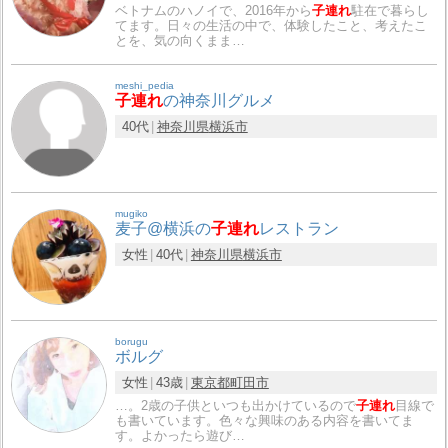
ベトナムのハノイで、2016年から
子連れ
駐在で暮らし
てます。日々の生活の中で、体験したこと、考えたこ
とを、気の向くまま…
meshi_pedia
子連れ
の神奈川グルメ
40代
神奈川県
横浜市
mugiko
麦子@横浜の
子連れ
レストラン
女性
40代
神奈川県
横浜市
borugu
ボルグ
女性
43歳
東京都
町田市
…。2歳の子供といつも出かけているので
子連れ
目線で
も書いています。色々な興味のある内容を書いてま
す。よかったら遊び…