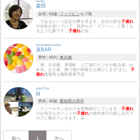
morita
森田
女性
54歳
フィリピン
セブ島
…であるという設定の夢を見ます。自分の前を
子連れ
の女性が歩いていて、気持ちが「ズドーン」と重くな
るような夢です。
子連れ
の女…
foodsweets.tokyo
哀BAR
男性
40代
東京都
…洲、日本橋、茅場町、八丁堀のランチや飲み屋、お
弁当、お土産、贈り物の情報をお届けします!また、
子
連れ
情報等も随時更新予定
j-yhh73-k
jg
男性
40歳
愛知県
大府市
…クンーロサンゼルスを長期旅行しています。
子連れ
のお役立ちポイントや
子連れ
の海外旅行の楽しみ方ブ
ログに載せていきます。み…
前へ
1
次へ