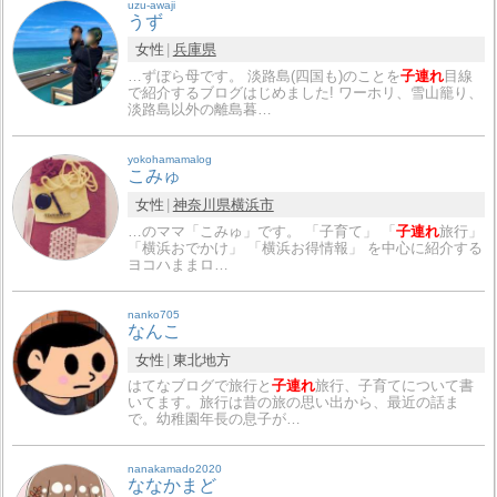
uzu-awaji
うず
女性
兵庫県
…ずぼら母です。 淡路島(四国も)のことを
子連れ
目線
で紹介するブログはじめました! ワーホリ、雪山籠り、
淡路島以外の離島暮…
yokohamamalog
こみゅ
女性
神奈川県
横浜市
…のママ「こみゅ」です。 「子育て」 「
子連れ
旅行」
「横浜おでかけ」 「横浜お得情報」 を中心に紹介する
ヨコハままロ…
nanko705
なんこ
女性
東北地方
はてなブログで旅行と
子連れ
旅行、子育てについて書
いてます。旅行は昔の旅の思い出から、最近の話ま
で。幼稚園年長の息子が…
nanakamado2020
ななかまど