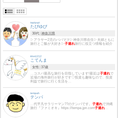
tapiyupi
たぴゆぴ
30代
神奈川県
▷アラサー2児のパパママ▷神奈川県在住▷夫婦ともに
旅行とご飯が大好き▷
子連れ
旅行に役立つ情報を紹介
khm1212
こてんま
女性
37歳
…コスパ最高な旅行を目指しています!最近は
子連れ
で
近場の海外旅行が好きです♡投資も趣味なので、投資
利益で旅行に行く生活を…
tempah
テンパ
…代平凡サラリーマン?‍?のテンパです。
子連れ
で沖縄
旅行『ファミオキ』https://tempa.jpn.com
子連れ
…