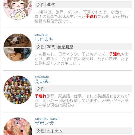
女性
40代
…!趣味は、旅行、グルメ、写真ですので、今後は、コ
ロナの影響でお休み中だった
子連れ
でも楽しめる旅行
情報も発信予定です。
yuttarisan
したまち
女性
30代
神奈川県
…ん暮らし。日常ネタや、子どもグッズ、
子連れ
お出
かけ、猫ネタ、たまに買い物記録、たまに料理、たま
に趣味話+ラクガキ…と…
amyamyfu
えいみー
女性
子連れ
旅行、家族話、仕事、そして英語話も交えなが
ら えいみー日記を投稿しています。大嫌いだった英
語を学び現在は英語の…
zabon-inu_hanoi
ザボン犬
女性
ベトナム