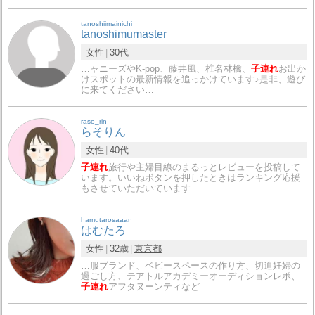
tanoshiimainichi
tanoshimumaster
女性
30代
…ャニーズやK-pop、藤井風、椎名林檎、
子連れ
お出か
けスポットの最新情報を追っかけています♪是非、遊び
に来てください…
raso_rin
らそりん
女性
40代
子連れ
旅行や主婦目線のまるっとレビューを投稿して
います。いいねボタンを押したときはランキング応援
もさせていただいています…
hamutarosaaan
はむたろ
女性
32歳
東京都
…服ブランド、ベビースペースの作り方、切迫妊婦の
過ごし方、テアトルアカデミーオーディションレポ、
子連れ
アフタヌーンティなど