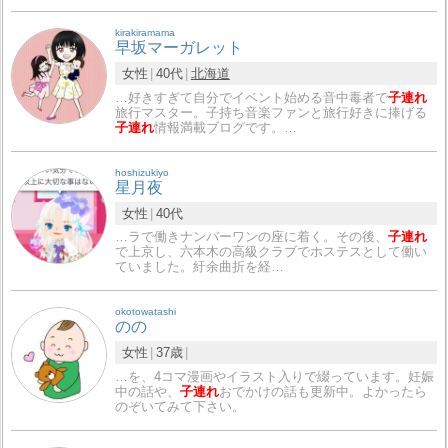
kirakiramama
早坂マーガレット
女性
40代
北海道
…好きすぎて自分でイベント始める音中毒者で
子連れ
旅行マスター。子持ち音楽ファンと旅行好きに捧げる
子連れ
情報満載ブログです。…
hoshizukiyo
星月夜
女性
40代
…ラで働きナンバーワンの座に着く。その後、
子連れ
で上京し、六本木の高級クラブでホステスとして働い
ていました。紆余曲折を経…
okotowatashi
のの
女性
37歳
…を、4コマ漫画やイラスト入りで綴っています。妊娠
中の話や、
子連れ
おでかけの話も更新中。よかったら
のぞいてみて下さい。