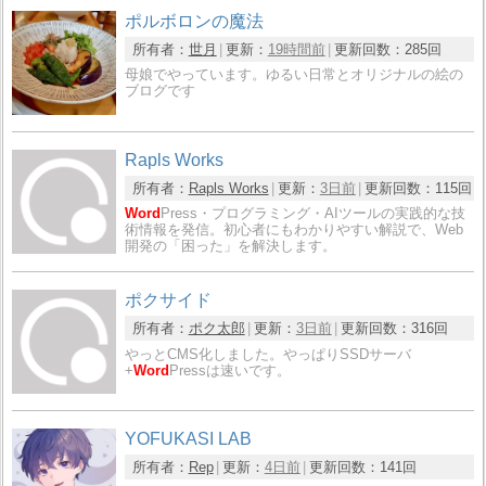
ポルボロンの魔法
所有者：
世月
更新：
19時間前
更新回数：
285回
母娘でやっています。ゆるい日常とオリジナルの絵の
ブログです
Rapls Works
所有者：
Rapls Works
更新：
3日前
更新回数：
115回
Word
Press・プログラミング・AIツールの実践的な技
術情報を発信。初心者にもわかりやすい解説で、Web
開発の「困った」を解決します。
ポクサイド
所有者：
ポク太郎
更新：
3日前
更新回数：
316回
やっとCMS化しました。やっぱりSSDサーバ
+
Word
Pressは速いです。
YOFUKASI LAB
所有者：
Rep
更新：
4日前
更新回数：
141回