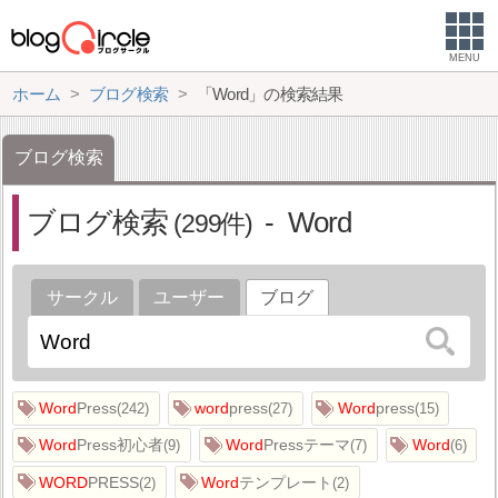
MENU
ホーム
ブログ検索
「Word」の検索結果
ブログ検索
ブログ検索
Word
299
サークル
ユーザー
ブログ
Word
Press
word
press
Word
press
242
27
15
Word
Press初心者
Word
Pressテーマ
Word
9
7
6
WORD
PRESS
Word
テンプレート
2
2