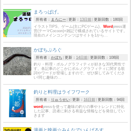
まろっぱげ。
所有者：
まろにー
更新：
13日前
更新回数：
180回
イラストTIPS、ゲーム(主にPCゲーム)、
Word
press運
営(テーマCocoon)+雑記で構成されているサイトです。
現在のメインコンテンツはサイトを1から…
かぼちぶろぐ
所有者：
かぼち
更新：
14日前
更新回数：
108回
釣り・料理・ポルノグラフィティが好きな30代男性で
す。各記事のどこかにポルノグラフィティに関する歌
詞やワードが登場しますので、ぜひ探してみてくださ
い!同じ趣味の…
釣りと料理はライフワーク
所有者：
りゅうせい
更新：
16日前
更新回数：
94回
word
pressを使って趣味の釣りの事やトレンドに特化
した記事、読者に刺さる有益な情報などを発信してい
きます
漫画と映画☆みんなでいんぱるす