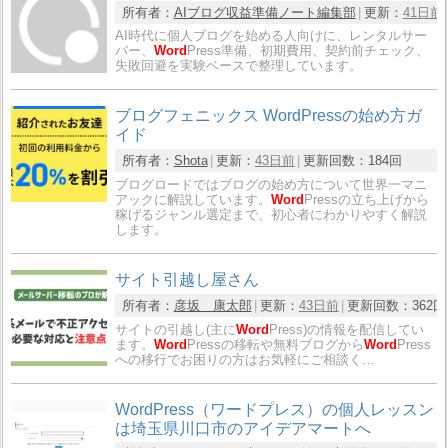
所有者：
AIブログ収益準備ノート編集部
更新：
41日前
AI時代に個人ブログを始める人向けに、レンタルサー
バー、
Word
Press準備、初期費用、契約前チェック、
失敗回避を実験ベースで整理しています。
ブログフェニックス WordPressの始め方ガ
イド
所有者：
Shota
更新：
43日前
更新回数：
184回
ブログロードではブログの始め方について世界一マニ
アックに解説しています。
Word
Pressの立ち上げから
稼げるジャンル選定まで、初心者にわかりやすく解説
します。
サイト引越し屋さん
所有者：
彦坂 康太郎
更新：
43日前
更新回数：
362回
サイトの引越し(主に
Word
Press)の情報を配信してい
ます。
Word
Pressの移転や無料ブログから
Word
Press
への移行でお困りの方はお気軽にご相談く…
WordPress（ワードプレス）の個人レッスン
は埼玉県川口市のアイデアマートへ