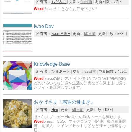
所有者：
もだみち
更新：
45日前
更新回数：
72回
Word
Pressのことならお任せ下さい!
Iwao Dev
所有者：
Iwao MISH
更新：
50日前
更新回数：
563回
Knowledge Base
所有者：
ひまあーと
更新：
52日前
更新回数：
475回
Word
pressの使い方/サイト作り/パソコン/動物/植物な
どのいろいろな知識や生活の知恵などを気ままに綴っ
たサイトを運営しています。
おかげさま『感謝の種まき』
所有者：
Hiro
更新：
59日前
更新回数：
93回
北の仙人ブロガーHiro先生の脳内トークを綴ります。
Word
press、CSS、マイクロソフト関連、動画編集関
連、副収入、マインドセットなどなど様々な情報をお
届…