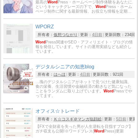
最高の
Word
Press・ホームページ制作体験をあなたに.
というキャッチグレーズの下で、
Word
Press・ホーム
ページ制作に関する最新情報、お役立ち情報を定期…
WPORZ
所有者：
仮想つながり
更新：
4日前
更新回数：
234回
Word
Press関連やSEO・アフィリエイト・ブログの情
報を発信しています。サイトの運用実績なども紹介し
ています。
デジタルシニアの知恵blog
所有者：
はへほ
更新：
4日前
更新回数：
921回
…塊のデジタルシニアがネットで見つけた健康知識、
食の栄養、生活習慣や金融経済の動きなど気になった
ことをランダムに取り上げています。
Word
Pressでや
ってます。
オフィス☆トレード
所有者：
Ｋ☆コスギ＠マンガ似顔絵
更新：
5日前
更新
【FXで全財産を失った男が人生逆転を目指すブログ】
ガチ収支も公開!※ワードプレス(
Word
Press)更新