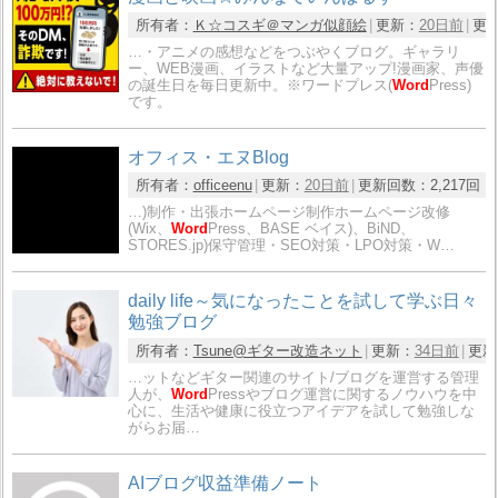
所有者：
Ｋ☆コスギ＠マンガ似顔絵
更新：
20日前
更
…・アニメの感想などをつぶやくブログ。ギャラリ
ー、WEB漫画、イラストなど大量アップ!漫画家、声優
の誕生日を毎日更新中。※ワードプレス(
Word
Press)
です。
オフィス・エヌBlog
所有者：
officeenu
更新：
20日前
更新回数：
2,217回
…)制作・出張ホームページ制作ホームページ改修
(Wix、
Word
Press、BASE ベイス)、BiND、
STORES.jp)保守管理・SEO対策・LPO対策・W…
daily life～気になったことを試して学ぶ日々
勉強ブログ
所有者：
Tsune@ギター改造ネット
更新：
34日前
更新
…ットなどギター関連のサイト/ブログを運営する管理
人が、
Word
Pressやブログ運営に関するノウハウを中
心に、生活や健康に役立つアイデアを試して勉強しな
がらお届…
AIブログ収益準備ノート