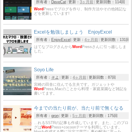
所有者：
DeveCat
更新：
3ヶ月前
更新回数：
114回
Word
Pressでブログを作り、制作方法やその他雑記な
どを更新しています!
Excelを勉強しましょう EnjoyExcel
所有者：
EnjoyExcel
更新：
4ヶ月前
更新回数：
131回
はてなブログさんから
Word
Pressさんに引っ越ししま
した。
Soyo Life
所有者：
そよ
更新：
4ヶ月前
更新回数：
87回
宮崎の田舎に住んでる主夫です。ガジェットや
Word
Press,Macのことから料理・家庭菜園など雑記を
書いてます。
今までの当たり前が、当たり前で無くなる
所有者：
gron
更新：
5ヶ月前
更新回数：
175回
…れるSSTRの記事も作成しています。また、このブロ
グは
Word
Press+cocoonテーマを利用しています。
blogを作成する際に設定で苦労し事や解決に至った…