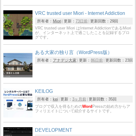
VRC trusted user Miori - Internet Addiction
所有者：
Miori
更新：
73日前
更新回数：
29回
VRC trusted user Miori はInternet AddictionであるMiori
が、インターネット上で過ごしたことを記録するブロ
グです。
ある大家の独り言（WordPress版）
所有者：
アナデジ大家
更新：
86日前
更新回数：
23回
KEILOG
所有者：
kei
更新：
3ヶ月前
更新回数：
35回
ブログで収入を得るための
Word
Pressの始め方からア
フィリエイトについて紹介するサイトです。
DEVELOPMENT