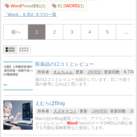
Word
Press移転
ELS
WORD
1
1
「Word」を含むタグの一覧
前へ
1
2
3
4
5
…
医薬品の口コミとレビュー
所有者：
きんちゃん
更新：
2時間前
更新回数：
8,774
薬の口コミとレビューを紹介しています。日ごろ使う
薬の参考になればと思います。
えむらぼBlog
所有者：
スズキマコト
更新：
14時間前
更新回数：
16
Macの話やBlog運用ノウハウ、アプリノウハウ、ガジ
ェットレビュー、
Word
PressのテーマSWELLの初心者
でも可能な装飾変更など発信してます。