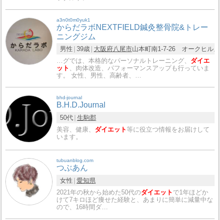
a3n0t0m0yuk1
からだラボNEXTFIELD鍼灸整骨院&トレー
ニングジム
男性
39歳
大阪府
八尾市
山本町南1-7-26 オークヒルズ
…グでは、本格的なパーソナルトレーニング、
ダイエ
ット
、肉体改造、パフォーマンスアップも行っていま
す。 女性、男性、高齢者、…
bhd-journal
B.H.D.Journal
50代
生駒郡
美容、健康、
ダイエット
等に役立つ情報をお届けして
います。
tubuanblog.com
つぶあん
女性
愛知県
2021年の秋から始めた50代の
ダイエット
で1年ほどか
けて7キロほど痩せた経験と、あまりに簡単に減量中な
ので、16時間ダ…