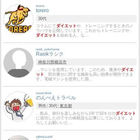
torero
torero
30代
コラムにて
ダイエット
や、トレーニングするときのノ
ウハウを公開しています。これからトレーニングや、
ダイエット
を始める人、な…
rasik_yokohama
Rasikラシク
神奈川県
横浜市
…マシンを使用しています。このため、痩身や
ダイエ
ット
、部分痩せに関する施術も高い効果が期待できま
す。電磁マシンを使用した脂…
travel-drink
のんべえトラベル
男性
30代
東京都
…飲み、旅行を楽しみながら1年で10キロの
ダイエット
に成功したのでその体験談も記事にしております。よ
ろしくお願いいた…
njfirir4uuefif