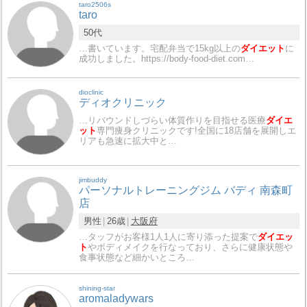
taro2506s
taro
50代
…書いています。宅配弁当で15kg以上の
ダイエット
に
成功しました。https://body-food-diet.com…
dioclinic
ディオクリニック
…リバウンドしづらい体質作りを目指せる医療
ダイエ
ット
専門痩身クリニックです!全国に18店舗を展開しエ
リアも急速に拡大中と…
jimbuddy
パーソナルトレーニングジム バディ 南森町
店
男性
26歳
大阪府
…タッフがお客様1人1人に寄り添った提案で
ダイエッ
ト
やボディメイクを行なっており、さらに健康状態や
食事状態など細かいところ…
shining-star
aromaladywars