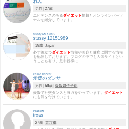
れん
男性
27歳
エビデンスのある
ダイエット
情報とオンラインパーソ
ナルを紹介しています。
stussy12151989
stussy 12151989
39歳
Japan
必ず役立つ
ダイエット
情報や美容と健康に関する情報
を配信しております。ブログの中でも人気サイトとい
うことも有り、是非皆様に…
ehime-dancer
愛媛のダンサー
男性
59歳
愛媛県
伊予郡
愛媛で社交ダンスとヨガをやっています。
ダイエット
にも気を付けています。
iroas896
iroas
27歳
東京都