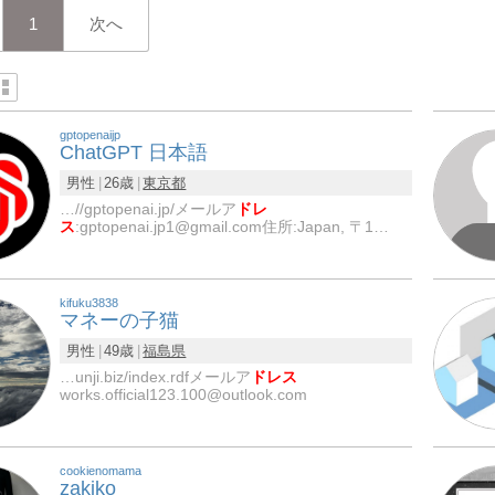
1
次へ
gptopenaijp
ChatGPT 日本語
男性
26歳
東京都
…//gptopenai.jp/メールア
ドレ
ス
:gptopenai.jp1@gmail.com住所:Japan, 〒1…
kifuku3838
マネーの子猫
男性
49歳
福島県
…unji.biz/index.rdfメールア
ドレス
works.official123.100@outlook.com
cookienomama
zakiko