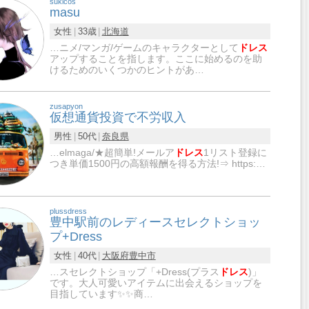
sukicos
masu
女性
33歳
北海道
…ニメ/マンガ/ゲームのキャラクターとして
ドレス
アップすることを指します。ここに始めるのを助
けるためのいくつかのヒントがあ…
zusapyon
仮想通貨投資で不労収入
男性
50代
奈良県
…elmaga/★超簡単!メールア
ドレス
1リスト登録に
つき単価1500円の高額報酬を得る方法!⇒ https:…
plussdress
豊中駅前のレディースセレクトショッ
プ+Dress
女性
40代
大阪府
豊中市
…スセレクトショップ「+Dress(プラス
ドレス
)」
です。大人可愛いアイテムに出会えるショップを
目指しています✨✨商…