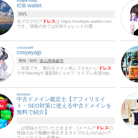
multiple-wallet
ICB wallet
50代
当ブログのア
ドレス
は https://multiple-wallet.com
です。情報の全てはICBウォレットの運…
cosyaya66
cosyayajp
男性
30代
富山県
南砺市
…衣装です、青白をメイン色してかわいい
ドレス
です!IdentityV 撮影師ジョセフ コスプレ衣装http…
domainer
中古ドメイン鑑定士【アフィリエイ
ト・SEO対策に使える中古ドメインを
無料で紹介】
…ば登録させていただきます。(メールア
ドレス
の
登録のみで報酬が発生するタイプのもののみ)<ア
フィリエイト・副業サ…