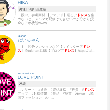
HIKA
男性
61歳
兵庫県
…践中。参考商材 【アマアド】送るア
ドレス
を集
めないと、メルマガ配信はできないのが分かり(完
全なアホ状態www)…
taichan
たいちゃん
…ト、区分マンションなど【ツイッターア
ドレ
ス
】@taichan1188【ブログア
ドレス
】https://tai…
karamusicclub
LOVE POINT
28歳
…ンサート #通販 #資格取得 #投資 #
ドレス
アップ #お得情報 #景品 #懸賞 #twice #韓
国ファッション #オ…