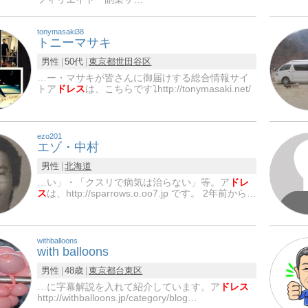
tonymasaki38
トニーマサキ
男性
50代
東京都
世田谷区
…ー・マサキが皆さんに御届けする総合情報サイ
トア
ドレス
は、こちらです⤵︎http://tonymasaki.net/
ezo201
エゾ・中村
男性
北海道
…い」・「クスリで病気は治らない」等。ア
ドレ
ス
は、http://sparrows.o.oo7.jp です。 2年前から…
withballoons
with balloons
男性
48歳
東京都
台東区
…に字幕解説を入れて紹介しています。ア
ドレス
http://withballoons.jp/category/blog…