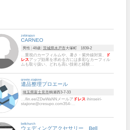
zebirapyo
CARNEO
男性
48歳
茨城県
水戸市
大塚町 1839-2
…重視のカーフィルムや、暑さ・紫外線対策、
ド
レス
アップ効果を求める方には多彩なカーフィル
ムも取り扱い、どれも高い技術と経験…
qreete.stajione
遺品整理プロエール
埼玉県
富士見市
鶴瀬西3-7-33
…/lin.ee/ZDwWaNNメールア
ドレス
ihinseiri-
stajione@cresupo.com354-…
bellchurch
ウェディングアクセサリー Bell