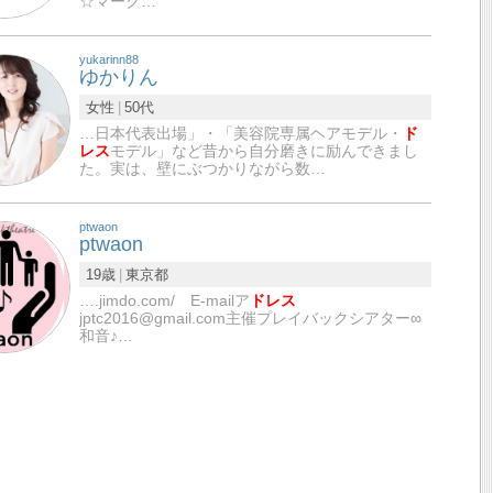
☆マーク…
yukarinn88
ゆかりん
女性
50代
…日本代表出場」・「美容院専属ヘアモデル・
ド
レス
モデル」など昔から自分磨きに励んできまし
た。実は、壁にぶつかりながら数…
ptwaon
ptwaon
19歳
東京都
….jimdo.com/ E-mailア
ドレス
jptc2016@gmail.com主催プレイバックシアター∞
和音♪…