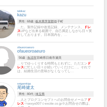
tabikaz
kazu
男性
68歳
栃木県
芳賀郡
益子町
…た。製作記録や改造記録、メンテナンス、
ドレ
ス
UPなど出来る範囲で、自己満足しながら日々実
行しております。日本国内を、…
ofaueoroaeuro
ofaueoroaeuro
56歳
魚沼市
宮崎県日南市瀬貝
…りでゆっくりする時間もとれずに、ただエン
ド
レス
に忙しい日々が続いていくだけに…。それで
は、結婚生活の意味がなくなってし…
seigannkigs
尾崎健太
男性
80代
埼玉県
…人とブログコンセプトへのお問合せメールア
ド
レス
⇒sexys007☆excite.co.jp※お問合せの際は、