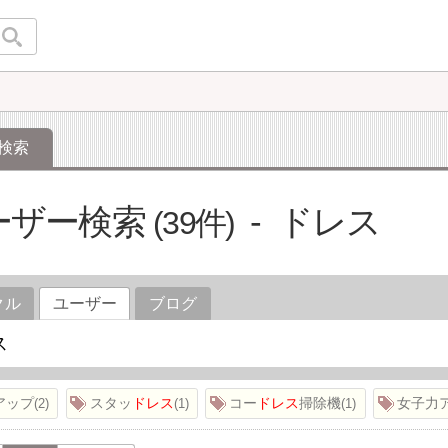
検索
ーザー検索
ドレス
39
クル
ユーザー
ブログ
アップ
スタッ
ドレス
コー
ドレス
掃除機
女子力
2
1
1