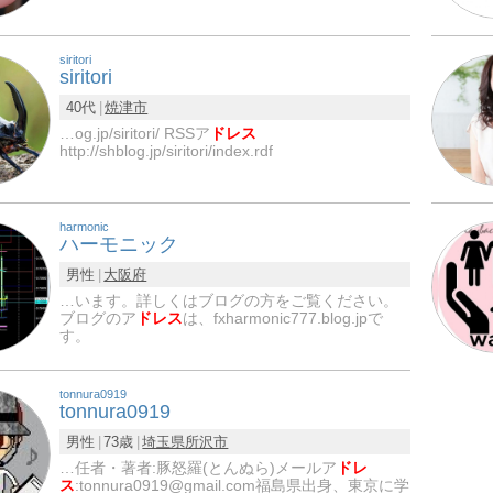
siritori
siritori
40代
焼津市
…og.jp/siritori/ RSSア
ドレス
http://shblog.jp/siritori/index.rdf
harmonic
ハーモニック
男性
大阪府
…います。詳しくはブログの方をご覧ください。
ブログのア
ドレス
は、fxharmonic777.blog.jpで
す。
tonnura0919
tonnura0919
男性
73歳
埼玉県
所沢市
…任者・著者:豚怒羅(とんぬら)メールア
ドレ
ス
:tonnura0919@gmail.com福島県出身、東京に学