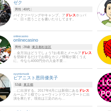
ゼク
男性
40代
バイクツーリングやキャンプ、ア
ドレス
ホッパ
ー、日々思うことを書いたりしてます。
onlinecasino
onlinecasino
男性
28歳
東京都
杉並区
…金方法はどうでしょう?お名前とメールア
ドレス
を登録するだけでお得なカジノ情報が届くうえ
に、今なら4000円分の入金不要…
oyumismusik
ピアニスト恩田優美子
53歳
東京都
…に出演する。2017年4月には新宿にある
ドレス
ルームアミ様でショーウィンドウコンサートに出
演を果たす。現在は三足のわら…