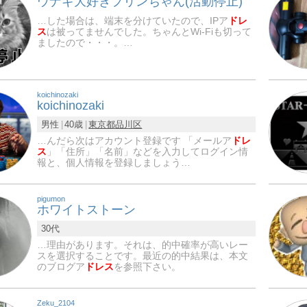
ウナギ大好きプリンちゃん(活動停止)
…した場合は、端末を分けていたので、IPア
ドレ
ス
は被ってませんでした。ちゃんとWi-Fiも切って
ましたので・・・。…
koichinozaki
koichinozaki
男性
40歳
東京都
品川区
…んだら次はアカウント登録です 「メールア
ドレ
ス
」「住所」「名前」などを入力してログイン情
報と、個人情報を登録しましょう…
pigumon
ホワイトストーン
30代
…理由があります。それは、的中確率が高いレー
スを選択することです。最近の的中結果は、本文
のブログア
ドレス
を参照下さい。
Zeku_2104