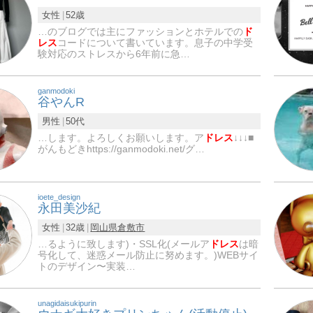
女性
52歳
…のブログでは主にファッションとホテルでの
ド
レス
コードについて書いています。息子の中学受
験対応のストレスから6年前に急…
ganmodoki
谷やんR
男性
50代
…します。よろしくお願いします。ア
ドレス
↓↓↓■
がんもどきhttps://ganmodoki.net/グ…
ioete_design
永田美沙紀
女性
32歳
岡山県
倉敷市
…るように致します)・SSL化(メールア
ドレス
は暗
号化して、迷惑メール防止に努めます。)WEBサイ
トのデザイン〜実装…
unagidaisukipurin