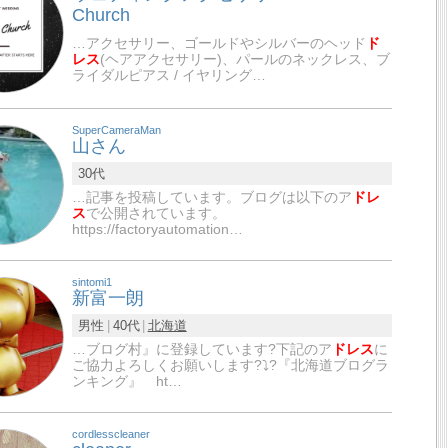
Church
…アクセサリー、ゴールドやシルバーのヘッド
ド
レス
(ヘアアクセサリー)、パールのネックレス、ブ
ライダルピアス / イヤリング…
SuperCameraMan
山さん
30代
…記事を投稿しています。ブログは以下のア
ドレ
ス
で公開されています。
https://factoryautomation…
sintomi1
新富一朗
男性
40代
北海道
…ブログ村』に登録しています?下記のア
ドレス
に
ご協力よろしくお願いします?⤵?『北海道ブログラ
ンキング』 ht…
cordlesscleaner