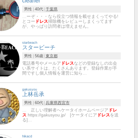
cleaner
男性
40代
千葉県
…ーぞ・・・なら役立つ情報を載せまくってやる!
とコー
ドレス
掃除機をレビューしまくってます
が、やっぱり訪問者は増えません。
starbeach
スタービーチ
男性
56歳
東京都
電話番号やメールア
ドレス
などの登録なしの出会
い系サイトは、たくさんあります。登録作業が手
間ですし個人情報を運営に知ら…
gakusyou
上林岳承
男性
60代
兵庫県
西宮市
… 正しい理解者へケータイホームページア
ドレ
ス
https://gakusyou.jp/ [ケータイにア
ドレス
を送
る]…
hikacd