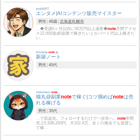
yoshi007
エンタメ|AIコンテンツ販売マイスター
男性
48歳
北海道
札幌市
…◆受講6ヶ月以内に50万円以上成果◆
note
月間アクセ
ス22,000達成!副業で稼ぎたいとかパート代以上稼ぎた
い…
housing-
note
.jp
新築ノート
男性
40代
nekomaru.
note
猫丸@副業
note
で稼ぐ|コツ掴めば
note
は売
れる稼げる
男性
30代
…で収益化。フォローするだけで一歩先へ。
note
年間
売上5,508,293円、月152.4万。全くの無名でも放置し
て稼…