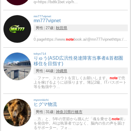
q=https://bdtk1bet.vip/h…
mn777vipnet
mn777vipnet
男性
27歳
秋田県
…
0.pagehttps://www.
note
book.ai/@mn777vipnethttps://pixaba…
tokyo714
りゅう(ASD広汎性発達障害当事者&首都圏
移住を目指す)
男性
44歳
沖縄県
…ファー、スカウトを宜しくお願いします。
note
で売
上を稼げるように頑張ります。簿記2級、ITパスポート
等を勉強中ラ…
myonnkichi
ヒグマ物流
男性
31歳
神奈川県
行橋市
…方」と、5年の苦節から掴んだ「魂を乗せる
note
術」
を発信中。AIは執筆者ではなく、脳内の生の声を届け
るサポーター。フォ…