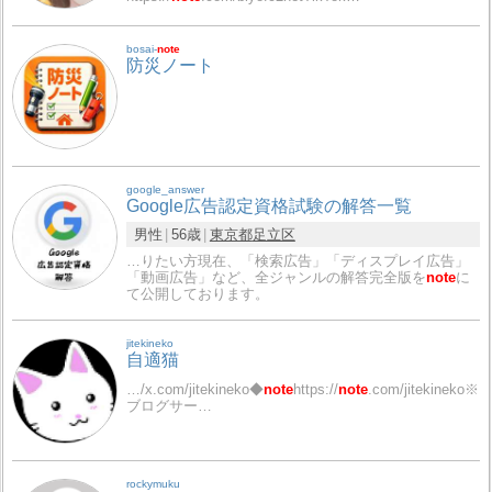
bosai-
note
防災ノート
google_answer
Google広告認定資格試験の解答一覧
男性
56歳
東京都
足立区
…りたい方現在、「検索広告」「ディスプレイ広告」
「動画広告」など、全ジャンルの解答完全版を
note
に
て公開しております。
jitekineko
自適猫
…/x.com/jitekineko◆
note
https://
note
.com/jitekineko※
ブログサー…
rockymuku