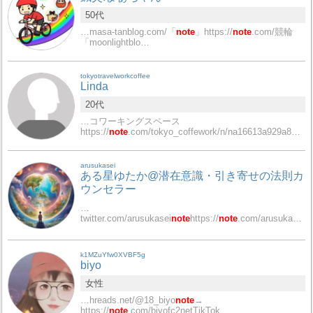
50代
…masa-tanblog.com/「
note
」https://
note
.com/競輪
「moonlightblo…
tokyotravelworkcoffee
Linda
20代
…コワーキングスペース
https://
note
.com/tokyo_coffework/n/na16613a929a8…
arusukasei
ある星ゆたか@潜在意識・引き寄せの法則カ
ウンセラー
…
twitter.com/arusukasei
note
https://
note
.com/arusukasei2021
k1MZuYfw0XVBF5g
biyo
女性
…hreads.net/@18_biyo
note
→
https://
note
.com/biyofc2netTikTok…