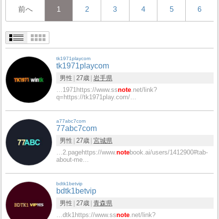
前へ
1
2
3
4
5
6
tk1971playcom
tk1971playcom
男性
27歳
岩手県
…1971https://www.ss
note
.net/link?
q=https://tk1971play.com/…
a77abc7com
77abc7com
男性
27歳
宮城県
…2.pagehttps://www.
note
book.ai/users/1412900#tab-
about-me…
bdtk1betvip
bdtk1betvip
男性
27歳
青森県
…dtk1https://www.ss
note
.net/link?