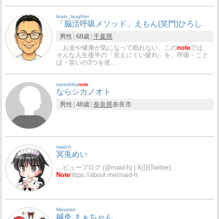
brain_laughter
「脳活呼吸メソッド」えもん(笑門)ひろし
男性
68歳
千葉県
…お金や健康が気になって眠れない。この
note
では、
そんな人生後半の「見えにくい疲れ」を、呼吸・こと
ば・笑いの3つを使…
narashika
note
ならシカノオト
男性
48歳
奈良県
奈良市
maid-h
冥兎めい
…ビューブログ (@maid-h) | X(旧Twitter),
Note
https://about.me/maid-h
Masatan
鍼灸.まぁちゃん