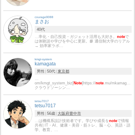
courage9088
まさお
40代
…率化・自己投資・ガジェット活用も大好き。
note
で
は体験談や学びを中心に更新。📘 通信制大学のリアル
→ 効率家ラボ…
kmgt-system
kamagata
男性
50代
東京都
…
om/kmgt_system_biz[
Note
]https://
note
.mu/mkamagata
クラウドソーシン…
tetsu7017
tetsu7017
男性
56歳
大阪府
豊中市
…は機構系設計技術者です。学びや成長を
note
で情報
共有| IT・AI、健康・美容・筋トレ、脳・心、英語・語
学、教育、…