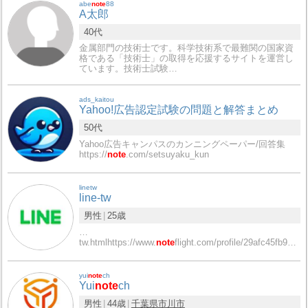
abe
note
88
A太郎
40代
金属部門の技術士です。科学技術系で最難関の国家資
格である「技術士」の取得を応援するサイトを運営し
ています。技術士試験…
ads_kaitou
Yahoo!広告認定試験の問題と解答まとめ
50代
Yahoo広告キャンパスのカンニングペーパー/回答集
https://
note
.com/setsuyaku_kun
linetw
line-tw
男性
25歳
…
tw.htmlhttps://www.
note
flight.com/profile/29afc45fb90cf49bf…
yui
note
ch
Yui
note
ch
男性
44歳
千葉県
市川市