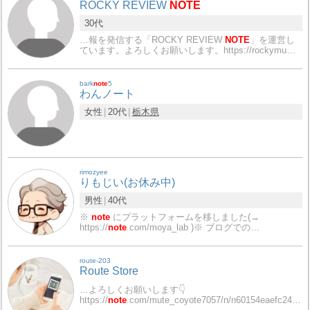
ROCKY REVIEW
NOTE
30代
…報を発信する「ROCKY REVIEW
NOTE
」を運営し
ています。よろしくお願いします。https://rockymu…
bark
note
5
わんノート
女性
20代
栃木県
rimozyee
りもじい(お休み中)
男性
40代
※
note
にプラットフォームを移しました(→
https://
note
.com/moya_lab )※ ブログでの…
route-203
Route Store
…よろしくお願いします👇
https://
note
.com/mute_coyote7057/n/n60154eaefc24…