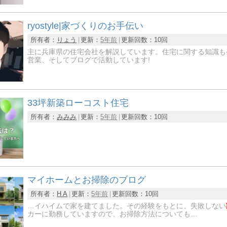
ryostyle|家づくりのお手伝い
所有者：
りょう
更新：
5年前
更新回数：
10回
主に兵庫県の住宅会社を解説しています。住宅に関する知識も
営業、そしてブログで活動しています!
33坪新築ローコスト住宅
所有者：
みみみ
更新：
5年前
更新回数：
10回
マイホームとお掃除のブログ
所有者：
H A
更新：
5年前
更新回数：
10回
…イハイムで家を建てました。その経験をもとに、失敗しない
カーに勤務していますので、お掃除方法についても…