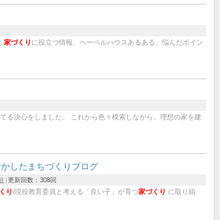
回
し
家づくり
に役立つ情報、ヘーベルハウスあるある、悩んだポイン
建てる決心をしました。 これから色々模索しながら、理想の家を建
活かしたまちづくりブログ
前
更新回数：
308回
くり
/現役教育委員と考える「良い子」が育つ
家づくり
に取り組