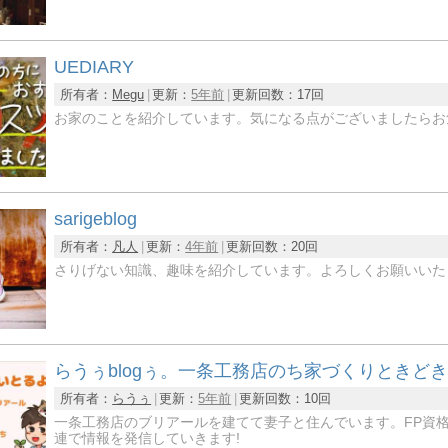
UEDIARY
所有者：
Megu
更新：
5年前
更新回数：
17回
お家のことを紹介しています。気になる点がございましたらお気
sarigeblog
所有者：
凡人
更新：
4年前
更新回数：
20回
さりげない知識、趣味を紹介しています。よろしくお願いいた
らうぅblogぅ。一条工務店のち家づくりときど
所有者：
らうぅ
更新：
5年前
更新回数：
10回
一条工務店のブリアールを建てて妻子と住んでいます。FP資
連で情報を発信していきます!