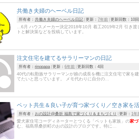
共働き夫婦のヘーベル日記
所有者：
共働き夫婦のヘーベル日記
更新：
7年前
更新回数：
10
…6月 ハウスメーカー決定2018年10月 着工2019年2月 引き渡
トと解決策などを投稿しています。
注文住宅を建てるサラリーマンの日記
所有者：
rinopapa
更新：
6年前
更新回数：
4回
40代の転勤族サラリーマンが娘の成長を機に注文住宅で家を
てたいと思っています。 メモ代わりに自分の…
ペット共生＆良い子が育つ家づくり／空き家を
所有者：
おの設計@桑折 福島で家づくり＆まちづくり
更新：
1年
愛犬家住宅コーディネーターとつくる「ペットも家族」の
家づ
む、福島県桑折町のおの設計のブログです。特に…