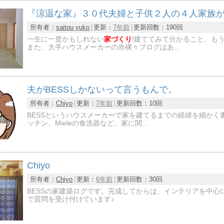
『涼温な家』３０代夫婦と子供２人の４人家族
所有者：
saitou yuko
更新：
7年前
更新回数：
190回
一生に一度かもしれない
家づくり
!建ててみて分かること、も
また、大手ハウスメーカーの赤裸々ブログはあ…
夫がBESSしかないって言うもんで。
所有者：
Chiyo
更新：
7年前
更新回数：
10回
BESSというハウスメーカーで家を建てるまでの経緯を細かく
ッチン、Mieleの食洗器など、家に関…
Chiyo
所有者：
Chiyo
更新：
6年前
更新回数：
30回
BESSの家建築ログです。完成してからは、インテリアを中心
で質問を受け付けています♪