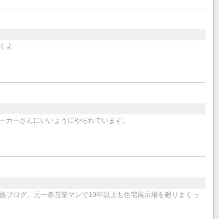
くよ
ーカーさんにいいようにやられています。
た家族ブログ。元一条営業マンで10年以上も住宅展示場を廻りまくっ