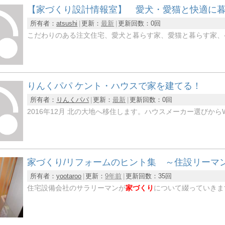
【家づくり設計情報室】 愛犬・愛猫と快適に暮
所有者：
atsushi
更新：
最新
更新回数：
0回
こだわりのある注文住宅、愛犬と暮らす家、愛猫と暮らす家、
りんくパパ ケント・ハウスで家を建てる！
所有者：
りんくパパ
更新：
最新
更新回数：
0回
2016年12月 北の大地へ移住します。ハウスメーカー選びか
家づくり/リフォームのヒント集 ～住設リーマ
所有者：
yootaroo
更新：
9年前
更新回数：
35回
住宅設備会社のサラリーマンが
家づくり
について綴っていきま