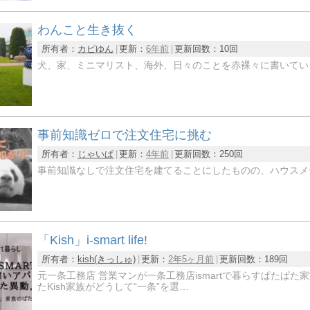
わんこと生き抜く
所有者：
カピゆん
更新：
6年前
更新回数：
10回
犬、家、ミニマリスト、海外、日々のことを赤裸々に書いてい
事前知識ゼロで注文住宅に挑む
所有者：
じゃいぱ
更新：
4年前
更新回数：
250回
事前知識なしで注文住宅を建てることにしたものの、ハウスメ
「Kish」i-smart life!
所有者：
kish(きっしゅ)
更新：
2年5ヶ月前
更新回数：
189回
元一条工務店 営業マンが一条工務店ismartで暮らすぱたぱ
たKish家族がどうして“一条”を選…