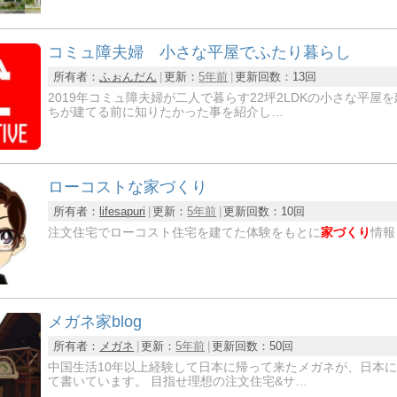
コミュ障夫婦 小さな平屋でふたり暮らし
所有者：
ふぉんだん
更新：
5年前
更新回数：
13回
2019年コミュ障夫婦が二人で暮らす22坪2LDKの小さな平
ちが建てる前に知りたかった事を紹介し…
ローコストな家づくり
所有者：
lifesapuri
更新：
5年前
更新回数：
10回
注文住宅でローコスト住宅を建てた体験をもとに
家づくり
情報
メガネ家blog
所有者：
メガネ
更新：
5年前
更新回数：
50回
中国生活10年以上経験して日本に帰って来たメガネが、日本
て書いています。 目指せ理想の注文住宅&サ…