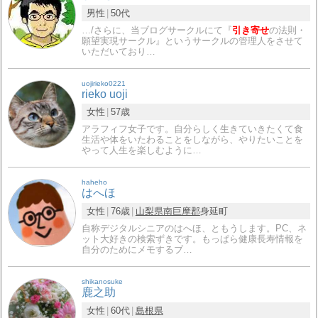
男性
50代
…/さらに、当ブログサークルにて『
引き寄せ
の法則・
願望実現サークル』というサークルの管理人をさせて
いただいており…
uojirieko0221
rieko uoji
女性
57歳
アラフィフ女子です。自分らしく生きていきたくて食
生活や体をいたわることをしながら、やりたいことを
やって人生を楽しむように…
haheho
はへほ
女性
76歳
山梨県
南巨摩郡
身延町
自称デジタルシニアのはへほ、ともうします。PC、ネ
ット大好きの検索ずきです。もっぱら健康長寿情報を
自分のためにメモするブ…
shikanosuke
鹿之助
女性
60代
島根県