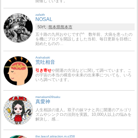
開催しています。
zafaith
NOSAL
50代
熊本県
熊本市
五十路の九州おやじです(^^ゞ数年前、大病を患ったの
を機にブログを開設しました当初、毎日更新を目標に
始めたものの…
Arahabaki
荒吐相音
引き寄せ
や開運の方法などに関して調べています。こ
の宇宙の本当の構造や未来の出来事についても、いろ
いろ調べています。
manakami39saku
真愛神
人生相談の達人。双子の妹マナと共に開運のアルゴリ
ズムやシンクロの法則を実践。10,000人以上の悩みを
解決し、感…
the.law.of.attraction.m.o358