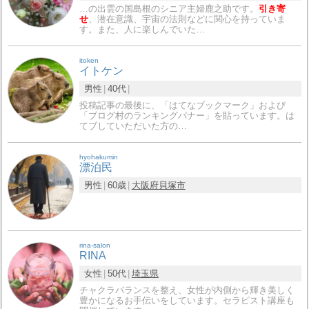
…の出雲の国島根のシニア主婦鹿之助です。
引き寄
せ
、潜在意識、宇宙の法則などに関心を持っていま
す。また、人に楽しんでいた…
itoken
イトケン
男性
40代
投稿記事の最後に、「はてなブックマーク」および
「ブログ村のランキングバナー」を貼っています。は
てブしていただいた方の…
hyohakumin
漂泊民
男性
60歳
大阪府
貝塚市
rina-salon
RINA
女性
50代
埼玉県
チャクラバランスを整え、女性が内側から輝き美しく
豊かになるお手伝いをしています。セラピスト講座も