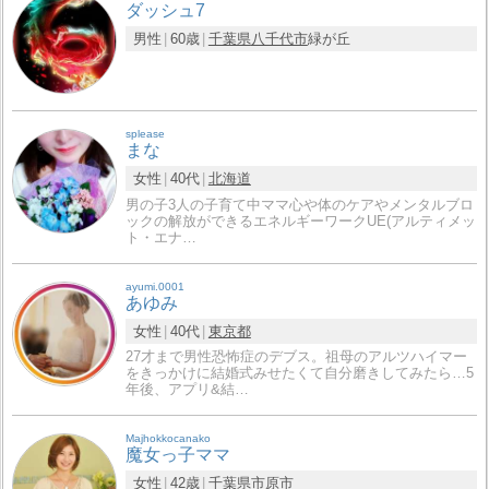
ダッシュ7
男性
60歳
千葉県
八千代市
緑が丘
splease
まな
女性
40代
北海道
男の子3人の子育て中ママ心や体のケアやメンタルブロ
ックの解放ができるエネルギーワークUE(アルティメッ
ト・エナ…
ayumi.0001
あゆみ
女性
40代
東京都
27才まで男性恐怖症のデブス。祖母のアルツハイマー
をきっかけに結婚式みせたくて自分磨きしてみたら…5
年後、アプリ&結…
Majhokkocanako
魔女っ子ママ
女性
42歳
千葉県
市原市