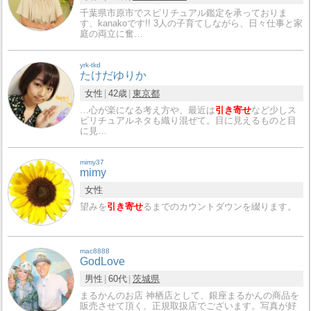
千葉県市原市でスピリチュアル鑑定を承っておりま
す、kanakoです!! 3人の子育てしながら、日々仕事と家
庭の両立に奮…
yrk-tkd
たけだゆりか
女性
42歳
東京都
…心が楽になる考え方や、最近は
引き寄せ
など少しス
ピリチュアルネタも織り混ぜて。目に見えるものと目
に見…
mimy37
mimy
女性
望みを
引き寄せ
るまでのカウントダウンを綴ります。
mac8888
GodLove
男性
60代
茨城県
まるかんのお店 神栖店として、銀座まるかんの商品を
販売させて頂く、正規取扱店でございます。写真が好