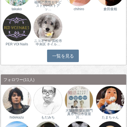
福岡の男性セラピ
ストがバストア
takako
ッ…
chihiro
倉田俊相
ニコネイル 浜松市
PER VOI Nails
中央区 ネイル…
一覧を見る
フォロワー
(11人)
大阪府京阪結婚門
真市守口市寝屋
hidekazu
もだみち
川…
たまちゃん