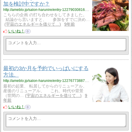
加を検討中ですか？
http://ameblo.jp/salon-harunire/entry-12279030816.html
こちらの企画 の打ち合わせをしてきました。
結論から言いますと、 参加をすでに決め…
宇宙のエネルギーを借りて…
9年前
いいね！
0
最初の3か月を予約でいっぱいにする
方法。
http://ameblo.jp/salon-harunire/entry-12276773887.html
最初の起業、 転居してからのリニューアル、
産後のリニューアル、 これ、時代や背景
（世間の…
宇宙のエネルギーを借りて…
9
年前
いいね！
0