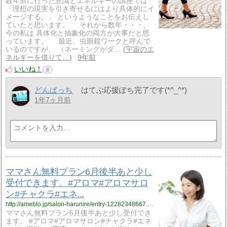
数年前に行った意識とエネルギーの講座では
「理想の現実を引き寄せるにはより具体的にイ
メージする。」 というようなことをお伝えし
ていたと思います。 それから数年・・・、
今の私は 具体化と抽象化の両方が大事だと思
っています。 最近、虫眼鏡ワークと呼んで
いるのですが、 （ネーミングがダ…
宇宙のエ
ネルギーを借りて…
9年前
いいね！
8
どんぱっち
はてぶ応援ぽち完了です(*^_^*)
1年7ヶ月前
ママさん無料プラン6月後半あと少し
受付できます。#アロマ#アロマサロ
ン#チャクラ#エネ...
http://ameblo.jp/salon-harunire/entry-12282348667.html
ママさん無料プラン6月後半あと少し受付でき
ます。 #アロマ#アロマサロン#チャクラ#エネ