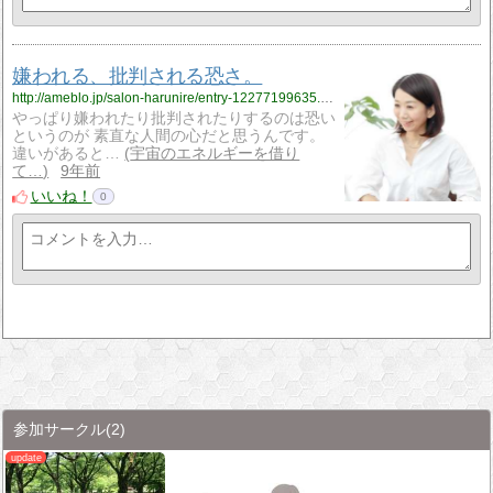
嫌われる、批判される恐さ。
http://ameblo.jp/salon-harunire/entry-12277199635.html
やっぱり嫌われたり批判されたりするのは恐い
というのが 素直な人間の心だと思うんです。
違いがあると…
宇宙のエネルギーを借り
て…
9年前
いいね！
0
参加サークル
(2)