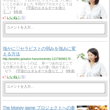
今日もまた一つ 自分のビジョンに近づく嬉し
いことがありました 今回のプロセスとしては
こうです。 …
宇宙のエネルギーを借り
て…
9年前
いいね！
1
強かに♡セラピストの弱みを強みに変
える方法
http://ameblo.jp/salon-harunire/entry-12278099170.html
セラピストというのは、 身一つあればどこで
も仕事が出来ることが もの凄い強みであり、
セラ…
宇宙のエネルギーを借りて…
9年前
いいね！
0
The Money game プロジェクトへの参