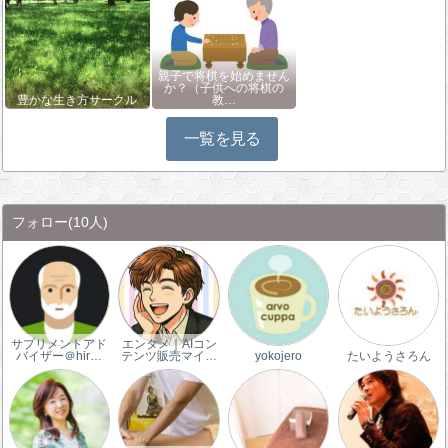
親子で将棋を始めません
か？（子供への将棋の
豊かな生き方サークル
教…
一覧を見る
フォロー
(10人)
サプリメントアド
エンタメ｜AIコン
バイザー＠hir…
テンツ販売マイ…
yokojero
たいようさろん