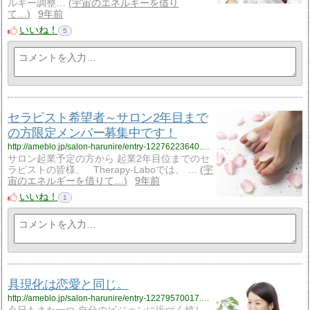
ルギー調整…
宇宙のエネルギーを借り
て…
9年前
いいね！
5
セラピスト希望者～サロン2年目まで
の方限定メンバー募集中です！
http://ameblo.jp/salon-harunire/entry-12276223640.html
サロン起業予定の方から 起業2年目位までのセ
ラピストの皆様、 Therapy‐Laboでは、 …
宇
宙のエネルギーを借りて…
9年前
いいね！
1
具現化は恋愛と同じ。
http://ameblo.jp/salon-harunire/entry-12279570017.html