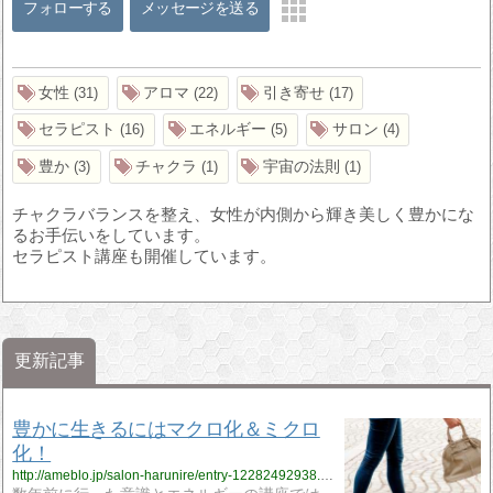
フォローする
メッセージを送る
女性
アロマ
引き寄せ
31
22
17
セラピスト
エネルギー
サロン
16
5
4
豊か
チャクラ
宇宙の法則
3
1
1
チャクラバランスを整え、女性が内側から輝き美しく豊かにな
るお手伝いをしています。
セラピスト講座も開催しています。
更新記事
豊かに生きるにはマクロ化＆ミクロ
化！
http://ameblo.jp/salon-harunire/entry-12282492938.html