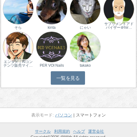
サプリメントアド
そら
kinta
にゃい
バイザー＠hir…
エンタメ｜AIコン
テンツ販売マイ…
PER VOI Nails
takako
一覧を見る
パソコン
スマートフォン
サークル
利用規約
ヘルプ
運営会社