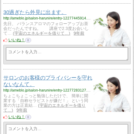
30過ぎたら外見に出ます。
http://ameblo.jp/salon-harunire/entry-12277445914.html
先日、 バランスアロマのフォローアップお茶
会だったんですね。 講座で2.3度お会いし
て…
宇宙のエネルギーを借りて…
9年前
いいね！
0
サロンのお客様のプライバシーを守れ
ないなんて。
http://ameblo.jp/salon-harunire/entry-12277283127.html
ちょこちょこっと勉強しただけで、 簡単に開
業する「自称セラピストが嫌だ！」 という同
業の方は正直結…
宇宙のエネルギーを借り
て…
9年前
いいね！
0