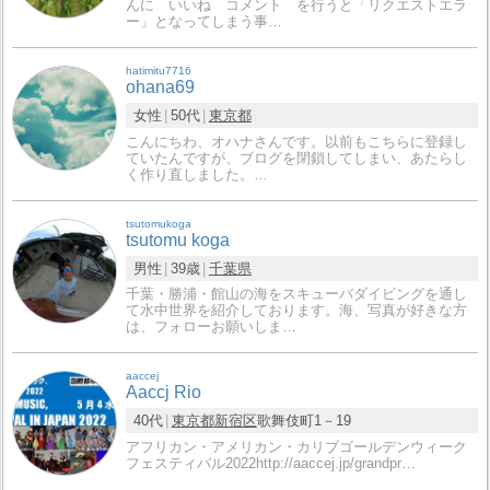
んに いいね コメント を行うと「リクエストエラ
ー」となってしまう事…
hatimitu7716
ohana69
女性
50代
東京都
こんにちわ、オハナさんです。以前もこちらに登録し
ていたんですが、ブログを閉鎖してしまい、あたらし
く作り直しました。…
tsutomukoga
tsutomu koga
男性
39歳
千葉県
千葉・勝浦・館山の海をスキューバダイビングを通し
て水中世界を紹介しております。海、写真が好きな方
は、フォローお願いしま…
aaccej
Aaccj Rio
40代
東京都
新宿区
歌舞伎町1－19
アフリカン・アメリカン・カリブゴールデンウィーク
フェスティバル2022http://aaccej.jp/grandpr…