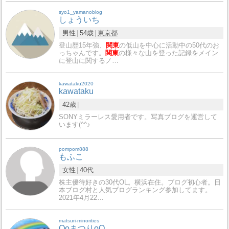
syo1_yamanoblog
しょういち
男性
54歳
東京都
登山歴15年強、
関東
の低山を中心に活動中の50代のお
っちゃんです。
関東
の様々な山を登った記録をメイン
に登山に関するノ…
kawataku2020
kawataku
42歳
SONYミラーレス愛用者です。写真ブログを運営して
います(^^♪
pompom888
もふこ
女性
40代
株主優待好きの30代OL。横浜在住。ブログ初心者。日
本ブログ村と人気ブログランキング参加してます。
2021年4月22…
matsuri-minorities
OoまつりoO