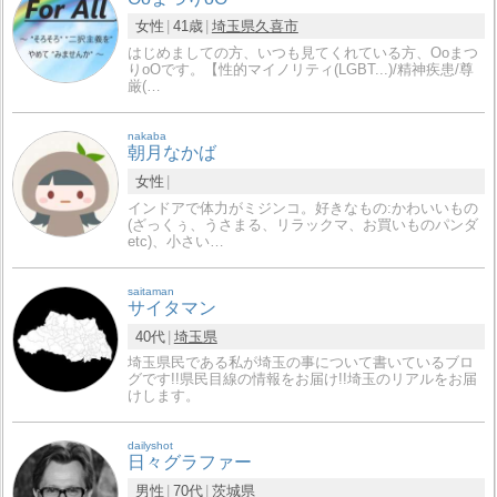
女性
41歳
埼玉県
久喜市
はじめましての方、いつも見てくれている方、Ooまつ
りoOです。【性的マイノリティ(LGBT...)/精神疾患/尊
厳(…
nakaba
朝月なかば
女性
インドアで体力がミジンコ。好きなもの:かわいいもの
(ざっくぅ、うさまる、リラックマ、お買いものパンダ
etc)、小さい…
saitaman
サイタマン
40代
埼玉県
埼玉県民である私が埼玉の事について書いているブロ
グです!!県民目線の情報をお届け!!埼玉のリアルをお届
けします。
dailyshot
日々グラファー
男性
70代
茨城県