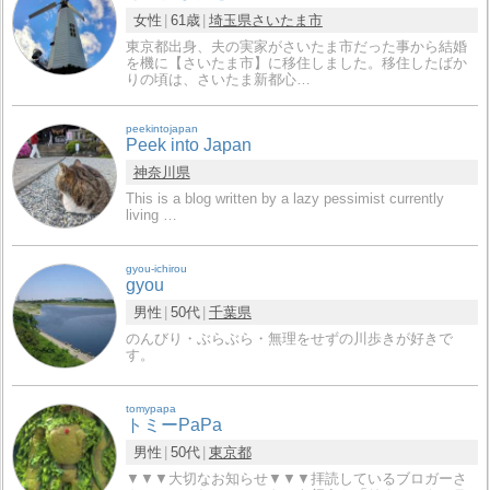
女性
61歳
埼玉県
さいたま市
東京都出身、夫の実家がさいたま市だった事から結婚
を機に【さいたま市】に移住しました。移住したばか
りの頃は、さいたま新都心…
peekintojapan
Peek into Japan
神奈川県
This is a blog written by a lazy pessimist currently
living …
gyou-ichirou
gyou
男性
50代
千葉県
のんびり・ぶらぶら・無理をせずの川歩きが好きで
す。
tomypapa
トミーPaPa
男性
50代
東京都
▼▼▼大切なお知らせ▼▼▼拝読しているブロガーさ