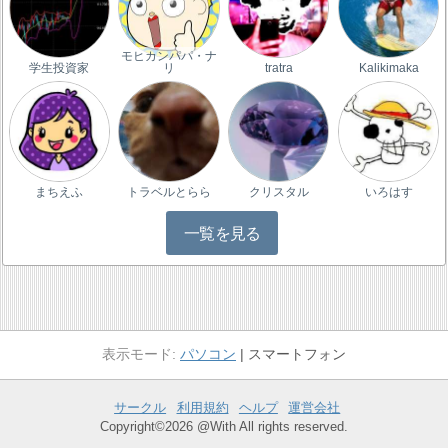
モヒカンパパ・ナ
学生投資家
リ
tratra
Kalikimaka
まちえふ
トラベルとらら
クリスタル
いろはす
一覧を見る
パソコン
スマートフォン
サークル
利用規約
ヘルプ
運営会社
Copyright©2026 @With All rights reserved.