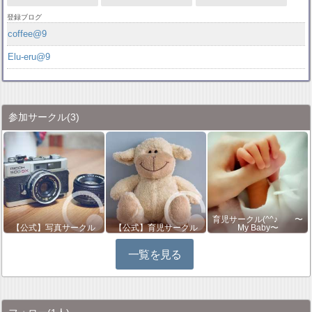
登録ブログ
coffee@9
Elu-eru@9
参加サークル
(3)
育児サークル(^^♪ 〜
【公式】写真サークル
【公式】育児サークル
My Baby〜
一覧を見る