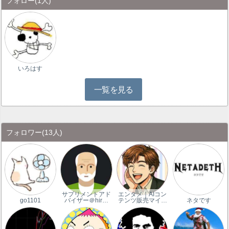
フォロー
(1人)
いろはす
一覧を見る
フォロワー
(13人)
サプリメントアド
エンタメ｜AIコン
go1101
バイザー＠hir…
テンツ販売マイ…
ネタです