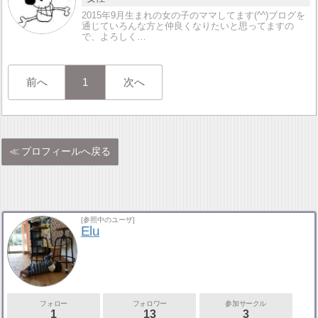
2015年9月生まれの女の子のママしてます(^^)ブログを
通じていろんな方と仲良くなりたいと思ってますの
で、よろしく…
前へ
1
次へ
プロフィールへ戻る
[参照中のユーザ]
Elu
フォロー
フォロワー
参加サークル
1
13
3