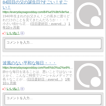
84回目の父の誕生日?すごい！すご
い！
https://everydaysagoodday.com/84%e5%9b%9e%e7%9b%ae%e3%81%ae%e7%88%b6%e3%81%ae%e8%aa%95%e7%94%9f%e6%97%a5%f0%9f%8e%8a%e3%81%99%e3%81%94%e3%81%84%ef%bc%81%e3%81%99%e3%81%94%e3%81%84%ef%bc%81/
1940年生まれのお父さん！この長きに渡りど
れだけのことを見てきたんだろうか・・・？
小さい頃から正…
日日是好日・everyd…
1
年10ヶ月前
いいね！
0
波風のない平和な毎日・・・
https://everydaysagoodday.com/%e6%b3%a2%e9%a2%a8%e3%81%ae%e3%81%aa%e3%81%84%e5%b9%b3%e5%92%8c%e3%81%aa%e6%af%8e%e6%97%a5%e3%83%bb%e3%83%bb%e3%83%bb/
静かな毎日を送ることは、悪いことではない☺️
とかく、こんなご時世でソーシャルメディアで
色々なことが…
日日是好日・everyd…
1年
10ヶ月前
いいね！
0