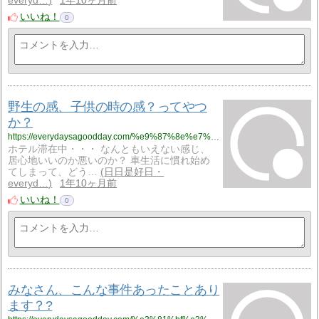
everyd…
1年10ヶ月前
いいね！
0
野生の感、子供の時の感？ってやつ
か？
https://everydaysagoodday.com/%e9%87%8e%e7%94%9f%e3%81%ae%e6%84%9f%e3%80%81%e5%ad%90%e4%be%9b%e3%81%ae%e6%99%82%e3%81%ae%e6%84%9f%ef%bc%9f%e3%81%a3%e3%81%a6%e3%82%84%e3%81%a4%e3%81%8b%ef%bc%9f/
ホテル滞在中・・・ なんともいえない感じ、
居心地いいのか悪いのか？ 車生活に慣れ始め
てしまって、どう…
日日是好日・
everyd…
1年10ヶ月前
いいね！
0
みなさん、こんな事件あったことあり
ます？?