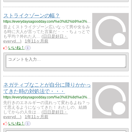
ストライクゾーンの幅？
https://everydaysagoodday.com/%e3%82%b9%e3%83%88%e3%83%a9%e3%82%a4%e3%82%af%e3%82%be%e3%83%bc%e3%83%b3%e3%81%ae%e5%b9%85%ef%bc%9f/
昔よくストライクゾーン広いなって男や女をみ
る時に大人が言ってた言葉だ・・・ちょっとで
も平均？外れた人…
日日是好日・
everyd…
1年11ヶ月前
いいね！
1
ネガティブなことが自分に降りかかっ
てきた時の対処法で・・・
https://everydaysagoodday.com/%e3%83%8d%e3%82%ac%e3%83%86%e3%82%a3%e3%83%96%e3%81%aa%e3%81%93%e3%81%a8%e3%81%8c%e8%87%aa%e5%88%86%e3%81%ab%e9%99%8d%e3%82%8a%e3%81%8b%e3%81%8b%e3%81%a3%e3%81%a6%e3%81%8d%e3%81%9f%e6%99%82%e3%81%ae/
先行きのエネルギーの流れって変わるよね？っ
て思えるようになってきた！ わたしの、結婚
してからの人生は…
日日是好日・
everyd…
1年11ヶ月前
いいね！
1