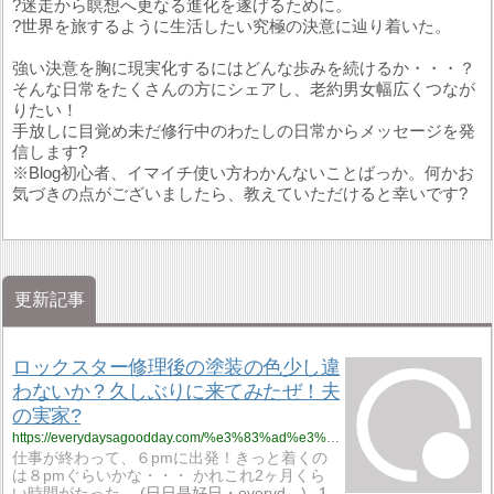
?迷走から瞑想へ更なる進化を遂げるために。
?世界を旅するように生活したい究極の決意に辿り着いた。
強い決意を胸に現実化するにはどんな歩みを続けるか・・・？
そんな日常をたくさんの方にシェアし、老約男女幅広くつなが
りたい！
手放しに目覚め未だ修行中のわたしの日常からメッセージを発
信します?
※Blog初心者、イマイチ使い方わかんないことばっか。何かお
気づきの点がございましたら、教えていただけると幸いです?
更新記事
ロックスター修理後の塗装の色少し違
わないか？久しぶりに来てみたぜ！夫
の実家?
https://everydaysagoodday.com/%e3%83%ad%e3%83%83%e3%82%af%e3%82%b9%e3%82%bf%e3%83%bc%e4%bf%ae%e7%90%86%e5%be%8c%e3%81%ae%e5%a1%97%e8%a3%85%e3%81%ae%e8%89%b2%e5%b0%91%e3%81%97%e9%81%95%e3%82%8f%e3%81%aa%e3%81%84%e3%81%8b%ef%bc%9f/
仕事が終わって、６pmに出発！きっと着くの
は８pmぐらいかな・・・ かれこれ2ヶ月くら
い時間がたった…
日日是好日・everyd…
1