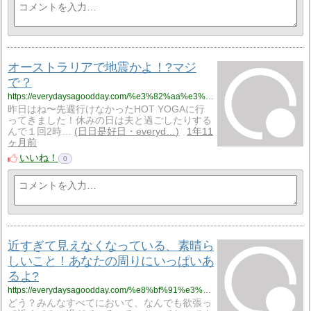
オーストラリアで地震かよ！?マジ
で？
https://everydaysagoodday.com/%e3%82%aa%e3%83%bc%e3%82%b9%e3%83%88%e3%83%a9%e3%83%aa%e3%82%a2%e3%81%a7%e5%9c%b0%e9%9c%87%e3%81%8b%e3%82%88%ef%bc%81%f0%9f%ab%a8%e3%83%9e%e3%82%b8%e3%81%a7%ef%bc%9f/
昨日はね〜先週行けなかったHOT YOGAに行
ってきました！休みの日は夫と過ごしたりする
んで１回2時…
日日是好日・everyd…
1年11
ヶ月前
いいね！
0
近すぎて見えなくなっている、素晴ら
しいこと！あなたの周りにいっぱいあ
るよ?
https://everydaysagoodday.com/%e8%bf%91%e3%81%99%e3%81%8e%e3%81%a6%e8%a6%8b%e3%81%88%e3%81%aa%e3%81%8f%e3%81%aa%e3%81%a3%e3%81%a6%e3%81%84%e3%82%8b%e3%80%81%e7%b4%a0%e6%99%b4%e3%82%89%e3%81%97%e3%81%84%e3%81%93%e3%81%a8%ef%bc%81/
どう？みんなすべてにおいて、なんでも欲張っ