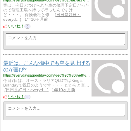
https://everydaysagoodday.com/%e3%81%bf%e3%81%aa%e3%81%95%e3%82%93%e3%80%81%e3%81%93%e3%82%93%e3%81%aa%e4%ba%8b%e4%bb%b6%e3%81%82%e3%81%a3%e3%81%9f%e3%81%93%e3%81%a8%e3%81%82%e3%82%8a%e3%81%be%e3%81%99%ef%bc%9f%f0%9f%98%b1/
実は、今日ぶつけられた車の修理予定日だった
ので修理工場へ持って行ったんですけ
ど・・・。 保険会社と修…
日日是好日・
everyd…
1年10ヶ月前
いいね！
0
最近は、こんな街中でも空を見上げる
のが喜び?
https://everydaysagoodday.com/%e6%9c%80%e8%bf%91%e3%81%af%e3%80%81%e3%81%93%e3%82%93%e3%81%aa%e8%a1%97%e4%b8%ad%e3%81%a7%e3%82%82%e7%a9%ba%e3%82%92%e8%a6%8b%e4%b8%8a%e3%81%92%e3%82%8b%e3%81%ae%e3%81%8c%e5%96%9c%e3%81%b3/
今日7日は、オーストラリアQLDではKing’s
Birthdayで祝日のようです・・・ だからと言…
日日是好日・everyd…
1年10ヶ月前
いいね！
0