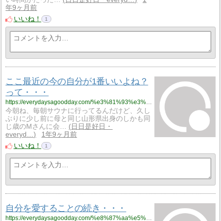
年9ヶ月前
いいね！
1
ここ最近の今の自分が1番いいよね？
って・・・
https://everydaysagoodday.com/%e3%81%93%e3%81%93%e6%9c%80%e8%bf%91%e3%81%ae%e4%bb%8a%e3%81%ae%e8%87%aa%e5%88%86%e3%81%8c1%e7%95%aa%e3%81%84%e3%81%84%e3%82%88%e3%81%ad%ef%bc%9f%e3%81%a3%e3%81%a6%e3%83%bb%e3%83%bb%e3%83%bb/
今朝ね、毎朝サウナに行ってるんだけど、久し
ぶりに少し前に母と同じ山形県出身のしかも同
じ歳のMさんに会…
日日是好日・
everyd…
1年9ヶ月前
いいね！
1
自分を愛することの続き・・・
https://everydaysagoodday.com/%e8%87%aa%e5%88%86%e3%82%92%e6%84%9b%e3%81%99%e3%82%8b%e3%81%93%e3%81%a8%e3%81%ae%e7%b6%9a%e3%81%8d%e3%83%bb%e3%83%bb%e3%83%bb/