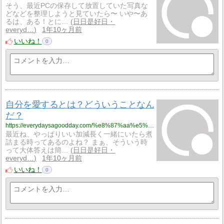
そう、最近PCの保存して放置していた写真な
どなどを整理しようと見ていたら〜 いや〜あ
るは、ある！とに…
日日是好日・
everyd…
1年10ヶ月前
いいね！
0
自分を愛するとは？どういうことなん
だ？
https://everydaysagoodday.com/%e8%87%aa%e5%88%86%e3%82%92%e6%84%9b%e3%81%99%e3%82%8b%e3%81%a8%e3%81%af%ef%bc%9f%e3%81%a9%e3%81%86%e3%81%84%e3%81%86%e3%81%93%e3%81%a8%e3%81%aa%e3%82%93%e3%81%a0%ef%bc%9f/
最近ね、やっぱりいい加減長く一緒にいたら煮
詰まる時ってあるのよね？ まぁ、そういう時
って大体答えは簡…
日日是好日・
everyd…
1年10ヶ月前
いいね！
0