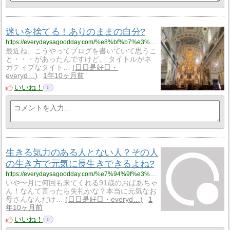
迷いを捨てる！ありのままの自分?
https://everydaysagoodday.com/%e8%bf%b7%e3%81%84%e3%82%92%e6%8d%a8%e3%81%a6%e3%82%8b%ef%bc%81%e3%81%82%e3%82%8a%e3%81%ae%e3%81%be%e3%81%be%e3%81%ae%e8%87%aa%e5%88%86%f0%9f%98%81/
最近ね、こうやってブログを書いていて思うこ
と・・・があったんですけど。 タイトルがネ
ガティブなタイト…
日日是好日・
everyd…
1年10ヶ月前
いいね！
0
生きる気力のある人とない人？その人
の生き方で元気に長生きできるよね?
https://everydaysagoodday.com/%e7%94%9f%e3%81%8d%e3%82%8b%e6%b0%97%e5%8a%9b%e3%81%ae%e3%81%82%e3%82%8b%e4%ba%ba%e3%81%a8%e3%81%aa%e3%81%84%e4%ba%ba%ef%bc%9f%e3%81%9d%e3%81%ae%e4%ba%ba%e3%81%ae%e7%94%9f%e3%81%8d%e6%96%b9%e3%81%a7/
いや〜月に何回も来てくれる91歳のおばあちゃ
ん！なんて言ったら失礼かな？本当に元気なお
母さんなんだけ…
日日是好日・everyd…
1
年10ヶ月前
いいね！
0