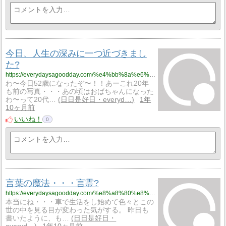
今日、人生の深みに一つ近づきまし
た?
https://everydaysagoodday.com/%e4%bb%8a%e6%97%a5%e3%80%81%e4%ba%ba%e7%94%9f%e3%81%ae%e6%b7%b1%e3%81%bf%e3%81%ab%e4%b8%80%e3%81%a4%e8%bf%91%e3%81%a5%e3%81%8d%e3%81%be%e3%81%97%e3%81%9f%f0%9f%a5%b0/
わ〜今日52歳になったぞ〜！！あーこれ20年
も前の写真・・・あの頃はおばちゃんになった
わ〜って20代…
日日是好日・everyd…
1年
10ヶ月前
いいね！
0
言葉の魔法・・・言霊?
https://everydaysagoodday.com/%e8%a8%80%e8%91%89%e3%81%ae%e9%ad%94%e6%b3%95%e3%83%bb%e3%83%bb%e3%83%bb%e8%a8%80%e9%9c%8a%f0%9f%a5%b0/
本当にね・・・車で生活をし始めて色々とこの
世の中を見る目が変わった気がする。 昨日も
書いたように、も…
日日是好日・