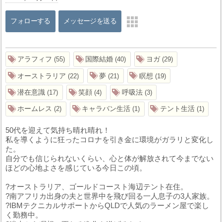
フォローする
メッセージを送る
アラフィフ
国際結婚
ヨガ
55
40
29
オーストラリア
夢
瞑想
22
21
19
潜在意識
笑顔
呼吸法
17
4
3
ホームレス
キャラバン生活
テント生活
2
1
1
50代を迎えて気持ち晴れ晴れ！
私を導くように狂ったコロナを引き金に環境がガラリと変化し
た。
自分でも信じられないくらい、心と体が解放されて今までない
ほどの心地よさを感じている今日この頃。
?オーストラリア、ゴールドコースト海辺テント在住。
?南アフリカ出身の夫と世界中を飛び回る一人息子の3人家族。
?IBMテクニカルサポートからQLDで人気のラーメン屋で楽し
く勤務中。