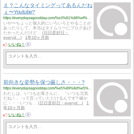
え？こんなタイミングってあるんだね
ぇ〜Youtube?
https://everydaysagoodday.com/%e3%81%88%ef%bc%9f%e3%81%93%e3%82%93%e3%81%aa%e3%82%bf%e3%82%a4%e3%83%9f%e3%83%b3%e3%82%b0%e3%81%a3%e3%81%a6%e3%81%82%e3%82%8b%e3%82%93%e3%81%a0%e3%81%ad%e3%81%87%e3%80%9cyoutube%f0%9f%8e%a5/
いや〜ちょっと個人的にいろいろとやることが
あったりして、本当はタイムリーにブログあげ
たかったんだけど…
日日是好日・
everyd…
1年10ヶ月前
いいね！
0
前向きな姿勢を保つ厳しさ・・・?
https://everydaysagoodday.com/%e5%89%8d%e5%90%91%e3%81%8d%e3%81%aa%e5%a7%bf%e5%8b%a2%e3%82%92%e4%bf%9d%e3%81%a4%e5%8e%b3%e3%81%97%e3%81%95%e3%83%bb%e3%83%bb%e3%83%bb%f0%9f%a4%94/
わたしは、いつもお客さんに、 「いつも元気
だね！」 って言っていただけるんです? 確か
に・・・いつも…
日日是好日・everyd…
1
年10ヶ月前
いいね！
0