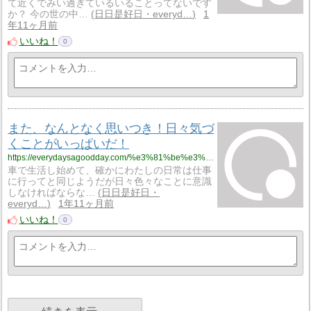
て近くでみい過ぎているいることってないです
か？ 今の世の中…
日日是好日・everyd…
1
年11ヶ月前
いいね！
0
また、なんとなく思いつき！日々気づ
くことがいっぱいだ！
https://everydaysagoodday.com/%e3%81%be%e3%81%9f%e3%80%81%e3%81%aa%e3%82%93%e3%81%a8%e3%81%aa%e3%81%8f%e6%80%9d%e3%81%84%e3%81%a4%e3%81%8d%ef%bc%81%e6%97%a5%e3%80%85%e6%b0%97%e3%81%a5%e3%81%8f%e3%81%93%e3%81%a8%e3%81%8c%e3%81%84/
車で生活し始めて、確かにわたしの日常は仕事
に行ってと同じようだが日々色々なことに意識
しなければならな…
日日是好日・
everyd…
1年11ヶ月前
いいね！
0