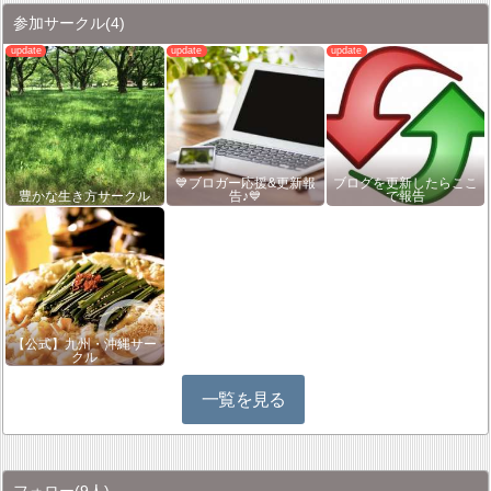
参加サークル
(4)
💙ブロガー応援&更新報
ブログを更新したらここ
豊かな生き方サークル
告♪💙
で報告
【公式】九州・沖縄サー
クル
一覧を見る
フォロー
(9人)