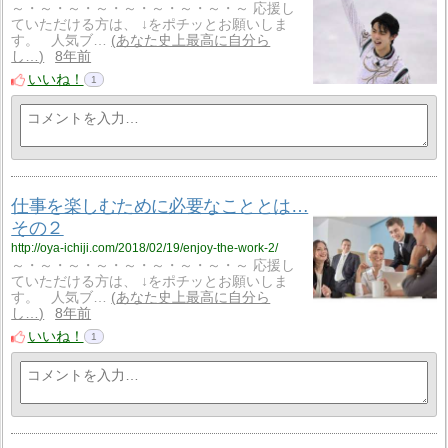
～・～・～・～・～・～・～・～・～ 応援し
ていただける方は、 ↓をポチッとお願いしま
す。 人気ブ…
あなた史上最高に自分ら
し…
8年前
いいね！
1
仕事を楽しむために必要なこととは…
その２
http://oya-ichiji.com/2018/02/19/enjoy-the-work-2/
～・～・～・～・～・～・～・～・～ 応援し
ていただける方は、 ↓をポチッとお願いしま
す。 人気ブ…
あなた史上最高に自分ら
し…
8年前
いいね！
1