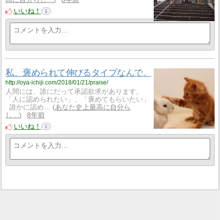
いいね！
1
私、褒められて伸びるタイプなんで。
http://oya-ichiji.com/2018/01/21/praise/
人間には、誰にだって承認欲求があります。
「人に認められたい」、「褒めてもらいたい」
誰かに認め…
あなた史上最高に自分ら
し…
8年前
いいね！
1