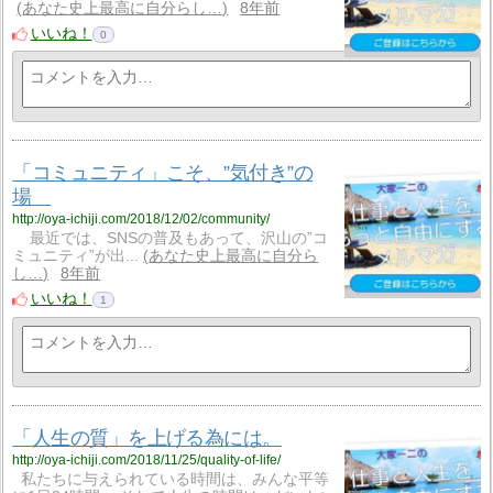
あなた史上最高に自分らし…
8年前
いいね！
0
「コミュニティ」こそ、”気付き”の
場
http://oya-ichiji.com/2018/12/02/community/
最近では、SNSの普及もあって、沢山の”コ
ミュニティ”が出...
あなた史上最高に自分ら
し…
8年前
いいね！
1
「人生の質」を上げる為には。
http://oya-ichiji.com/2018/11/25/quality-of-life/
私たちに与えられている時間は、みんな平等