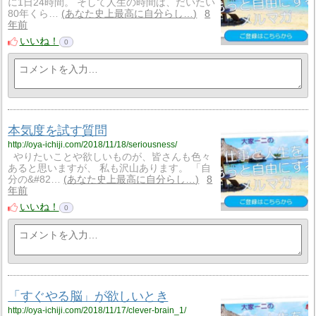
に1日24時間。 そして人生の時間は、だいたい
80年くら…
あなた史上最高に自分らし…
8
年前
いいね！
0
本気度を試す質問
http://oya-ichiji.com/2018/11/18/seriousness/
やりたいことや欲しいものが、皆さんも色々
あると思いますが、 私も沢山あります。 「自
分の&#82…
あなた史上最高に自分らし…
8
年前
いいね！
0
「すぐやる脳」が欲しいとき
http://oya-ichiji.com/2018/11/17/clever-brain_1/