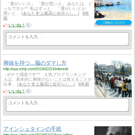
「運がいい人」 「運が悪い人」 あなたは、ど
っちですか^^ 私はずっと、 「運がいいとか、
悪いと…
あなた史上最高に自分らし…
8年
前
いいね！
0
興味を持つ…脳のダマし方
http://oya-ichiji.com/2018/02/23/interest/
↓ポチリ感謝です^^ 人気ブログランキング
人は、基本的に興味のないことは覚えることが
出来…
あなた史上最高に自分らし…
8年前
いいね！
6
アインシュタインの手紙