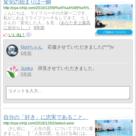
変化の始まりは一瞬
http://oya-ichiji.com/2018/12/09/%e5%a4%89%e5%8c%96%e3%81%ae%e5%a7%8b%e3%81%be%e3%82%8a%e3%81%af%e4%b8%80%e7%9e%ac/
こんにちは。 ライフコーチの大家一二です。
私がこれまでライフコーチをしてきて、 たく
さんの「変化した人」を見...
あなた史上最高
に自分らし…
8年前
いいね！
9
Noriちゃん
応援させていただきました(*^^)v
6年前
Junko
拝見させていただきました。
5年前
自分の「好き」に忠実であること。
http://oya-ichiji.com/2018/12/02/select-axis/
少し前に、「人生の質」についてブログに書
きました。 【「人生の質」を上げる為には。...