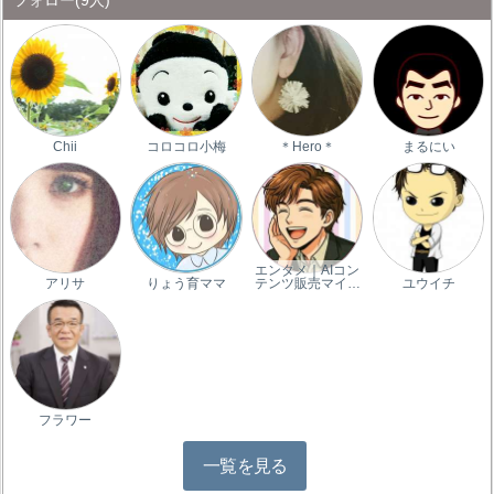
Chii
コロコロ小梅
＊Hero＊
まるにい
エンタメ｜AIコン
アリサ
りょう育ママ
テンツ販売マイ…
ユウイチ
フラワー
一覧を見る