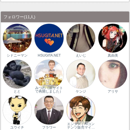
フォロワー
(11人)
シドニーマン
HSUGITA.NET
えいじ
真由美
みつわ（新サイト
とと
で再開しました）
ケンジ
アリサ
エンタメ｜AIコン
ユウイチ
フラワー
テンツ販売マイ…