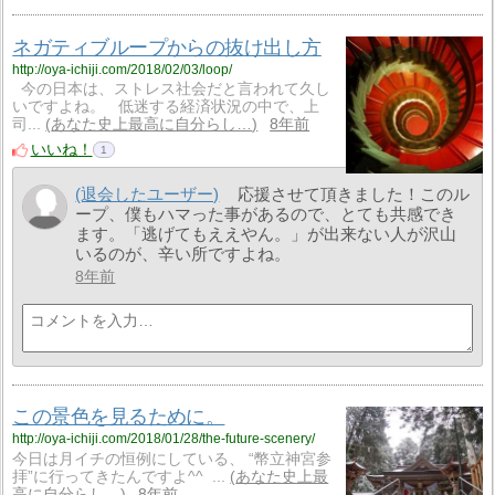
ネガティブループからの抜け出し方
http://oya-ichiji.com/2018/02/03/loop/
今の日本は、ストレス社会だと言われて久し
いですよね。 低迷する経済状況の中で、上
司...
あなた史上最高に自分らし…
8年前
いいね！
1
(退会したユーザー)
応援させて頂きました！このル
ープ、僕もハマった事があるので、とても共感でき
ます。「逃げてもええやん。」が出来ない人が沢山
いるのが、辛い所ですよね。
8年前
この景色を見るために。
http://oya-ichiji.com/2018/01/28/the-future-scenery/
今日は月イチの恒例にしている、 “幣立神宮参
拝”に行ってきたんですよ^^ ...
あなた史上最
高に自分らし…
8年前