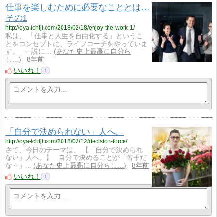
仕事を楽しむために必要なこととは…
その1
http://oya-ichiji.com/2018/02/18/enjoy-the-work-1/
私は、 「仕事と人生を自由化する」というこ
とをコンセプトに、ライフコーチをやっていま
す。 一説に…
あなた史上最高に自分ら
し…
8年前
いいね！
1
「自分で決められない」人へ。
http://oya-ichiji.com/2018/02/12/decision-force/
さて、今日のテーマは、 【「自分で決められ
ない」人へ。】 自分で決めることが「苦手だ
な～」...
あなた史上最高に自分らし…
8年前
いいね！
1