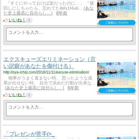
「すぐにやっておけば楽だったのに…」 「後
回しにしちゃたら、忘れてた&#x1f4a6...
あな
た史上最高に自分らし…
8年前
いいね！
0
エクスキューズエリミネーション（言
い訳癖があなたを傷付ける）
http://oya-ichiji.com/2018/11/11/excuse-elimination/
物事がうまく進まない時、 思ったような成
果が出せない時、 自分で決めた行動が出来な...
あなた史上最高に自分らし…
8年前
いいね！
0
「プレゼンが苦手(>_