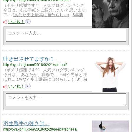
http://oya-ichiji.com/2018/02/22/love-letter/
↓ポチリ感謝です^^ 人気ブログランキング
今日は、ある手紙をご紹介したいと思います。
ア…
あなた史上最高に自分らし…
8年前
いいね！
3
吐き出させてますか？
http://oya-ichiji.com/2018/02/21/spit-out/
↓ポチリ感謝です^^ 人気ブログランキング
今日は、 あなたが、職場で、上司や先輩と呼
ばれ…
あなた史上最高に自分らし…
8年前
いいね！
2
羽生選手の強さは…
http://oya-ichiji.com/2018/02/20/preparedness/