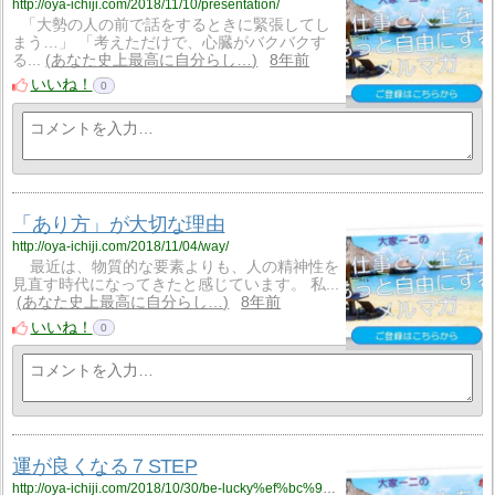
http://oya-ichiji.com/2018/11/10/presentation/
「大勢の人の前で話をするときに緊張してし
まう…」 「考えただけで、心臓がバクバクす
る...
あなた史上最高に自分らし…
8年前
いいね！
0
「あり方」が大切な理由
http://oya-ichiji.com/2018/11/04/way/
最近は、物質的な要素よりも、人の精神性を
見直す時代になってきたと感じています。 私...
あなた史上最高に自分らし…
8年前
いいね！
0
運が良くなる７STEP
http://oya-ichiji.com/2018/10/30/be-lucky%ef%bc%97steps/