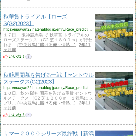
秋華賞トライアル【ローズ
S(G2)2023】
https://maayan22.hatenablog.jp/entry/Race_prediction/vo.24
１７日、 阪神競馬場 で 秋華賞 トライアルの
ローズステークス （G2 芝１８００ｍ）が行わ
れま…
中央競馬に賭ける俺～情熱…
2年11
ヶ月前
いいね！
8
秋競馬開幕を告げる一戦【セントウル
ステークス(G2)2023】
https://maayan22.hatenablog.jp/entry/Race_prediction/vo.23
１０日、秋の 阪神 開幕を告げる重賞 セントウ
ルステークス （G2 芝１２００ｍ・１着馬に ス
プリ…
中央競馬に賭ける俺～情熱…
2年11
ヶ月前
いいね！
5
サマー２０００シリーズ最終戦【新潟