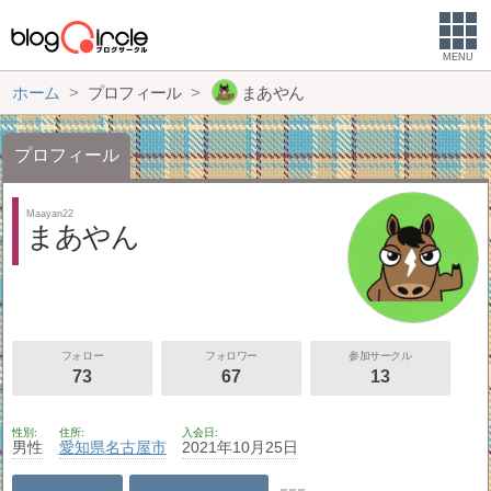
MENU
ホーム
プロフィール
まあやん
プロフィール
Maayan22
まあやん
フォロー
フォロワー
参加サークル
73
67
13
性別
住所
入会日
男性
愛知県
名古屋市
2021年10月25日