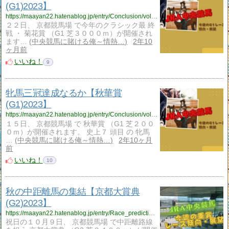
(G1)2023】
https://maayan22.hatenablog.jp/entry/Conclusion/vol.25
２２日、 京都競馬場 で今年のクラシック最 終
戦 ・ 菊花賞 （G1 芝３０００ｍ）が開催され
ます…
中央競馬に賭ける俺～情熱…
2年10
ヶ月前
いいね！
9
牝馬三冠達成なるか【秋華賞
(G1)2023】
https://maayan22.hatenablog.jp/entry/Conclusion/vol.24
１５日、 京都競馬場 で 秋華賞 （G1 芝２００
０ｍ）が開催されます。 史上７ 頭目 の 牝馬
…
中央競馬に賭ける俺～情熱…
2年10ヶ月
前
いいね！
10
秋の中距離馬の集結【京都大賞典
(G2)2023】
https://maayan22.hatenablog.jp/entry/Race_prediction/vo.26
祝日の１０月９日、 京都競馬場 で中距離路線