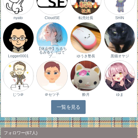
nyato
CloudSE
転売社長
SHIN
【休止中】ちるち
るみるく（はて
Logger0001
ブ…
ゆうき塾長
黒猫オヤジ
じつ＠
＠セツ子
酔月
ゆま
一覧を見る
フォロワー
(67人)