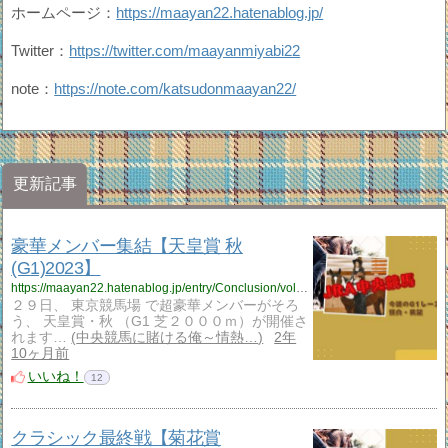
ホームページ：
https://maayan22.hatenablog.jp/
Twitter：
https://twitter.com/maayanmiyabi22
note：
https://note.com/katsudonmaayan22/
更新記事
豪華メンバー集結【天皇賞 秋
(G1)2023】
https://maayan22.hatenablog.jp/entry/Conclusion/vol.26
２９日、 東京競馬場 で超豪華メンバーがそろ
う、 天皇賞・秋 （G1 芝２０００ｍ）が開催さ
れます…
中央競馬に賭ける俺～情熱…
2年
10ヶ月前
いいね！
12
クラシック最終戦【菊花賞