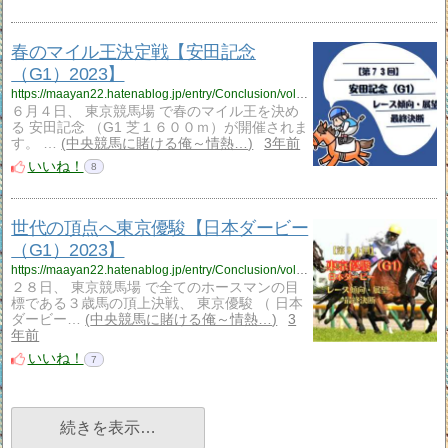
春のマイル王決定戦【安田記念
（G1）2023】
https://maayan22.hatenablog.jp/entry/Conclusion/vol.21
６月４日、 東京競馬場 で春のマイル王を決め
る 安田記念 （G1 芝１６００ｍ）が開催されま
す。 …
中央競馬に賭ける俺～情熱…
3年前
いいね！
8
世代の頂点へ東京優駿【日本ダービー
（G1）2023】
https://maayan22.hatenablog.jp/entry/Conclusion/vol.20
２８日、 東京競馬場 で全てのホースマンの目
標である３歳馬の頂上決戦、 東京優駿 （ 日本
ダービー…
中央競馬に賭ける俺～情熱…
3
年前
いいね！
7
続きを表示…