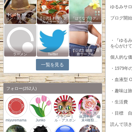
ゆるみサ
【公式】ファッシ
ブログ開始 
ョン・美容サーク
【公式】料理・グ
『はてなブログ』
ル
ルメサークル
サークル
・『ゆる
を心が
【公式】健康・医
ラーメン
Twitter
療サークル
個人的な
一覧を見る
・1979
・血液型 
フォロー
(252人)
・趣味は
・生活費 
・目標 
アルテミス
ウラジーミ
体調不良 端
miyuremama
Junko
ル・アスポン
末4種類…
読んで頂