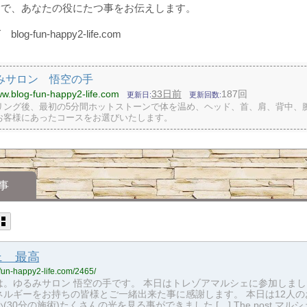
験で、あなたの役にたつ事をお伝えします。
og-fun-happy2-life.com
みサロン 悟空の手
ww.blog-fun-happy2-life.com
33日前
187回
更新日
更新回数
リング後、最初の5分間ホットストーンで体を温め、ヘッド、首、肩、背中、
お客様にあったコースをお選びいたします。
事
ェ 最高
-fun-happy2-life.com/2465/
は。ゆるみサロン 悟空の手です。 本日はトレゾアマルシェに参加しまし
ネルギーをお持ちの皆様とご一緒出来た事に感謝します。 本日は12人の
(30分の施術)たくさんの光を見る事ができました […] The post マルシ