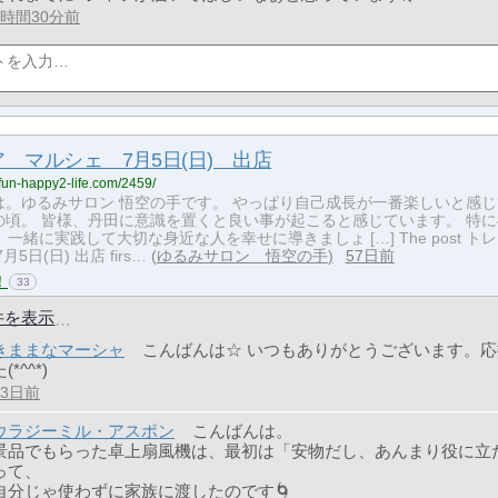
1時間30分前
 マルシェ 7月5日(日) 出店
-fun-happy2-life.com/2459/
は。ゆるみサロン 悟空の手です。 やっぱり自己成長が一番楽しいと感じ
の頃。 皆様、丹田に意識を置くと良い事が起こると感じています。 特に
、一緒に実践して大切な身近な人を幸せに導きましょ […] The post ト
月5日(日) 出店 firs…
ゆるみサロン 悟空の手
57日前
！
33
件を表示
きままなマーシャ
こんばんは☆ いつもありがとうございます。
(*^^*)
33日前
ウラジーミル・アスポン
こんばんは。
景品でもらった卓上扇風機は、最初は「安物だし、あんまり役に立
って、
自分じゃ使わずに家族に渡したのです🌀