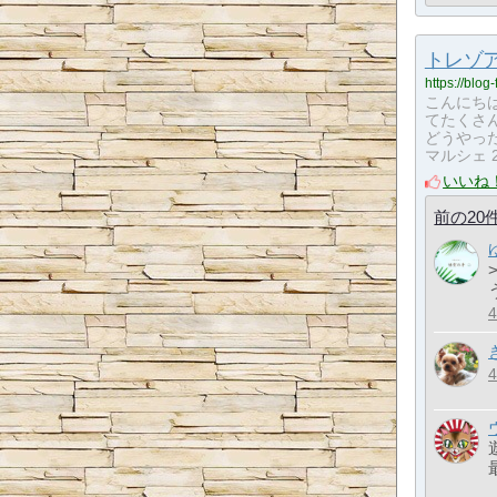
トレゾア
https://blog
こんにち
てたくさ
どうやった
マルシェ 202
いいね
前の20