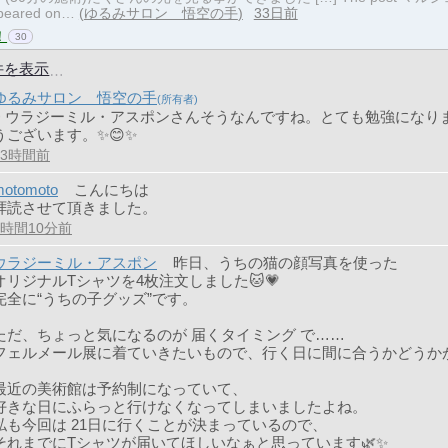
ppeared on…
ゆるみサロン 悟空の手
33日前
！
30
件を表示
ゆるみサロン 悟空の手
> ウラジーミル・アスポンさんそうなんですね。とても勉強になり
うございます。✨😊✨
13時間前
motomoto
こんにちは
拝読させて頂きました。
2時間10分前
ウラジーミル・アスポン
昨日、うちの猫の顔写真を使った
オリジナルTシャツを4枚注文しました🐱💗
完全に“うちの子グッズ”です。
ただ、ちょっと気になるのが 届くタイミング で……
フェルメール展に着ていきたいもので、行く日に間に合うかどうか
最近の美術館は予約制になっていて、
好きな日にふらっと行けなくなってしまいましたよね。
私も今回は 21日に行くことが決まっているので、
それまでにTシャツが届いてほしいなぁと思っています🌿✨