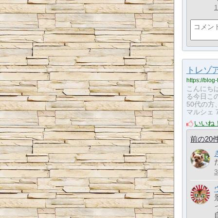
トレゾア
https://blog
こんにち
る今日こ
50代の方
マルシェ 7
いいね
前の20
た