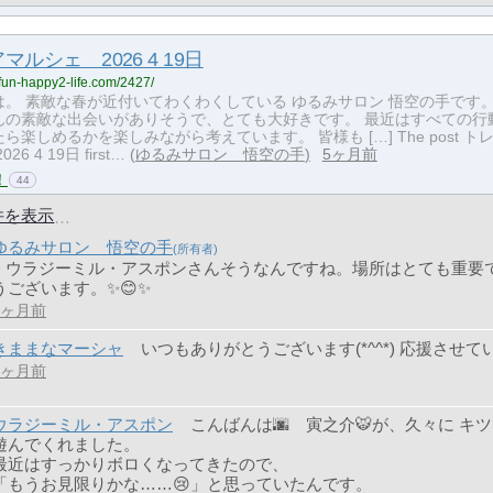
マルシェ 2026 4 19日
-fun-happy2-life.com/2427/
は。 素敵な春が近付いてわくわくしている ゆるみサロン 悟空の手です。
んの素敵な出会いがありそうで、とても大好きです。 最近はすべての行
ら楽しめるかを楽しみながら考えています。 皆様も […] The post ト
6 4 19日 first…
ゆるみサロン 悟空の手
5ヶ月前
！
44
件を表示
ゆるみサロン 悟空の手
> ウラジーミル・アスポンさんそうなんですね。場所はとても重要
うございます。✨😊✨
4ヶ月前
きままなマーシャ
いつもありがとうございます(*^^*) 応援させ
4ヶ月前
ウラジーミル・アスポン
こんばんは🌆 寅之介🐯が、久々に キツ
遊んでくれました。
最近はすっかりボロくなってきたので、
「もうお見限りかな……😢」と思っていたんです。