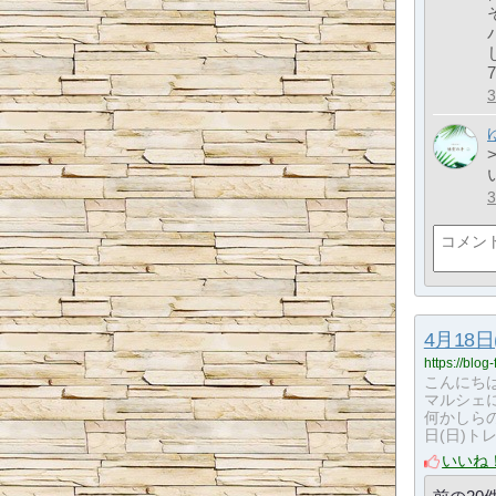
4月18
https://blog
こんにちは
マルシェ
何かしらの氣
日(日)ト
いいね