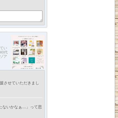
てい
40代
レゾア
応援させていただきまし
たないかなぁ…」って思