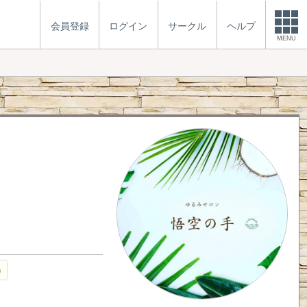
会員登録
ログイン
サークル
ヘルプ
MENU