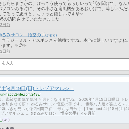
そしたらまさかの、けっこう使ってるらしいって話が聞けて、なんだ
パソコンみる時に、その小さな扇風機があるおかげで、涼しいみた
してるって思うと、ちょっと嬉しいです🍃✨
7/5の訪問させていただきました。
33日前
ゆるみサロン 悟空の手
> ウラジーミル・アスポンさん徳積ですね。本当に嬉しいですよね
います。✨😊✨
33日前
日(土)4月19日(日)トレゾアマルシェ
-fun-happy2-life.com/2438/
。素敵な陽気で気分も明るくなりますね。 2026年4月19日日曜日 ト
に参加させて頂く ゆるみサロン 悟空の手です。 素敵な人達が集まるマ
づきが見つかる2日間です。 最近は自分 […] The post 4月18日(土)4
レゾアマルシェ …
ゆるみサロン 悟空の手
4ヶ月前
！
41