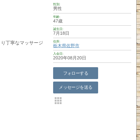
性別
男性
年齢
47歳
誕生日
7月18日
住所
くり丁寧なマッサージ
栃木県
佐野市
入会日
2020年08月20日
フォローする
メッセージを送る