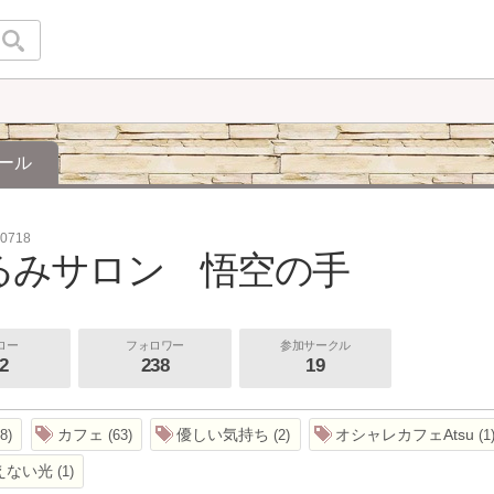
ール
u0718
るみサロン 悟空の手
ロー
フォロワー
参加サークル
2
238
19
カフェ
優しい気持ち
オシャレカフェAtsu
8
63
2
1
えない光
1