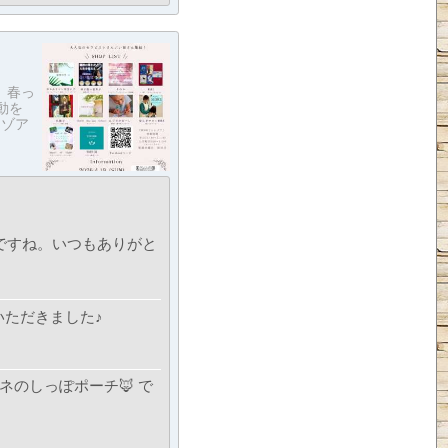
 春っ
動を
レゾア
ですね。いつもありがと
ていただきました♪
ネのしっぽポーチ🦊 で