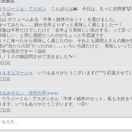
件を表示
ウラジーミル・アスポン
こんばんは🌆 今日は、久々に吉野家
した🍱✨
私は ボリュームある「牛丼＋鰻丼のセット」を選びました。
食べてみたら…… 鰻が去年よりずっと美味しく感じました〜！
家族は牛丼だけでしたけど「去年より美味しい気がする」って言っ
美味しい」と同じ感想だったのがちょっと不思議です。
久々に食べたから美味しく感じたのか、それとも調理人さんの腕が
態が“当たりの日”だったのか…… いろいろ謎だけど、 美味しいっ
で幸せ気分です〜ｌ🤗🌼
６／１０の御訪問させて頂きました🐾✨
58日前
きままなマーシャ
いつもありがとうございます(*^^*) 応援させて
57日前
ゆるみサロン 悟空の手
> ウラジーミル・アスポンさん「牛丼＋鰻丼のセット」私も大好き
きます。いつもありがとうございます。✨😊✨
57日前