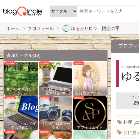
ホーム
プロフィール
ゆるみサロン 悟空の手
プロフィ
参加サークル
(19)
happyats
ゆ
豊かな生き方サー
💙ブロガー応援&
クル
更新報告♪💙
自分磨きサークル
フォ
25
料理
22
ブログについて何
【公式】写真サー
でも自由に♪
クル
アフィリエイト
目に見