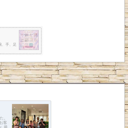
腕、手、足
た。
お客
ェ 最