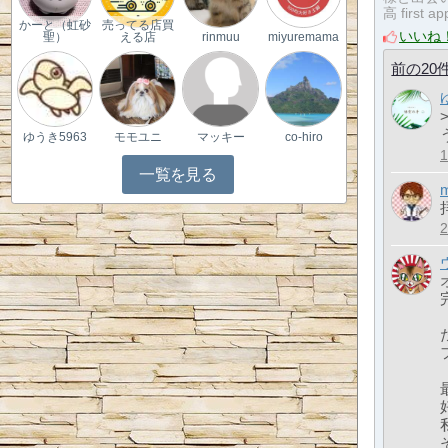
高 first a
かーと（虹砂
売ってる店買
いいね
聖）
える店
rinmuu
miyuremama
前の20
ゆうき5963
モモユニ
マッキー
co-hiro
一覧を見る