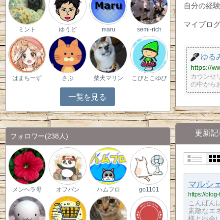
自分の経
マイブログ bl
ミント
ゆうど
maru
semi-rich
ゆる
https://w
カウンセ
はまちーず
さぶ
柴犬マリン
こびとこゆび
の中から
一覧を見る
更新記
フォロワー
(238人)
マルシ
メンヘラ母
オフパン
ハムフロ
go1101
https://blog
こんばん
素敵なエ
様と出会い