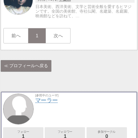
日本美術、西洋美術、文学と芸術全般を愛するヒマジ
ンです。全国の美術館、寺社仏閣、名建築、名庭園、
映画館などを訪ねて、…
前へ
1
次へ
プロフィールへ戻る
[参照中のユーザ]
マーラー
フォロー
フォロワー
参加サークル
1
1
0