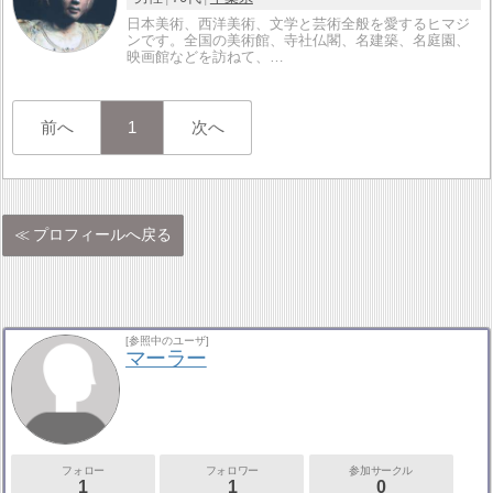
日本美術、西洋美術、文学と芸術全般を愛するヒマジ
ンです。全国の美術館、寺社仏閣、名建築、名庭園、
映画館などを訪ねて、…
前へ
1
次へ
プロフィールへ戻る
[参照中のユーザ]
マーラー
フォロー
フォロワー
参加サークル
1
1
0