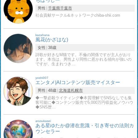
ちばっしー
男性
千葉県
千葉市
社会貢献サークル&ネットワークchiba-shii.com
kazahana
風花(かざはな)
女性
38歳
詩歌が好きなМ猫です。不倫の関係ですが主人がおり
ます。本当は、男性より同性に惹かれる傾向が強いの
ですが、生まれつき…
yoshi007
エンタメ|AIコンテンツ販売マイスター
男性
48歳
北海道
札幌市
◆一撃必殺ライティング◆本質理解でSNSなしでも集
客可能に◆コンテンツ販売で5,000万円収益化ノウハウ
◆SNS歴…
arusukasei
ある星ゆたか@潜在意識・引き寄せの法則カ
ウンセラー