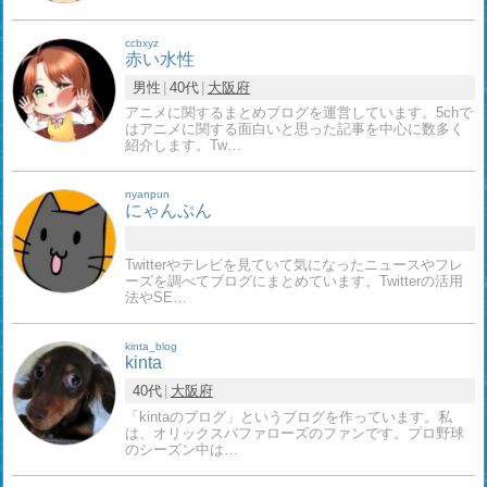
ccbxyz
赤い水性
男性
40代
大阪府
アニメに関するまとめブログを運営しています。5chで
はアニメに関する面白いと思った記事を中心に数多く
紹介します。Tw…
nyanpun
にゃんぷん
Twitterやテレビを見ていて気になったニュースやフレ
ーズを調べてブログにまとめています。Twitterの活用
法やSE…
kinta_blog
kinta
40代
大阪府
「kintaのブログ」というブログを作っています。私
は、オリックスバファローズのファンです。プロ野球
のシーズン中は…