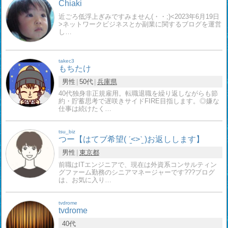
Chiaki
近ごろ低浮上ぎみですみません(・・;)<2023年6月19日
>ネットワークビジネスとか副業に関するブログを運営
し…
takec3
もちたけ
男性
50代
兵庫県
40代独身非正規雇用。転職退職を繰り返しながらも節
約・貯蓄思考で遅咲きサイドFIRE目指します。◎嫌な
仕事は続けたく…
tsu_biz
つー【はてブ希望( ˊ̱˂˃ˋ̱ )お返しします】
男性
東京都
前職はITエンジニアで、現在は外資系コンサルティン
グファーム勤務のシニアマネージャーです??‍?ブログ
は、お気に入り…
tvdrome
tvdrome
40代