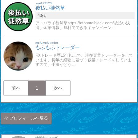
arai123123
後払い徒然草
40代
アトバライ徒然草https://atobaraiblack.com/後払い決
済、金策情報、無料でできるキャンペーン…
mofumofutrader
もふもふトレーダー
FXトレード歴15年以上で、現在専業トレーダーをして
います。長年の経験に基づく裁量トレードをしていま
すので、手法がどう…
前へ
1
次へ
プロフィールへ戻る
[参照中のユーザ]