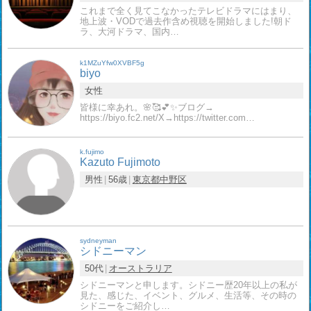
これまで全く見てこなかったテレビドラマにはまり、
地上波・VODで過去作含め視聴を開始しました!朝ド
ラ、大河ドラマ、国内…
k1MZuYfw0XVBF5g
biyo
女性
皆様に幸あれ。🌸🥰💕✨ブログ→
https://biyo.fc2.net/X→https://twitter.com…
k.fujimo
Kazuto Fujimoto
男性
56歳
東京都
中野区
sydneyman
シドニーマン
50代
オーストラリア
シドニーマンと申します。シドニー歴20年以上の私が
見た、感じた、イベント、グルメ、生活等、その時の
シドニーをご紹介し…