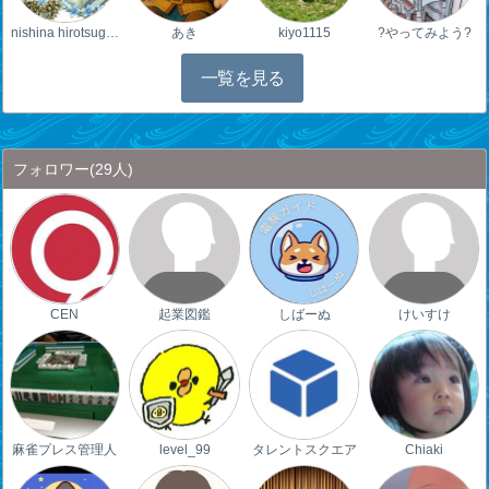
nishina hirotsug…
あき
kiyo1115
?やってみよう?
一覧を見る
フォロワー
(29人)
CEN
起業図鑑
しばーぬ
けいすけ
麻雀プレス管理人
level_99
タレントスクエア
Chiaki