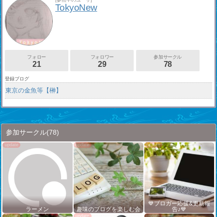
TokyoNew
フォロー
フォロワー
参加サークル
21
29
78
登録ブログ
東京の金魚等【榊】
参加サークル
(78)
💙ブロガー応援&更新報
ラーメン
趣味のブログを楽しむ会
告♪💙