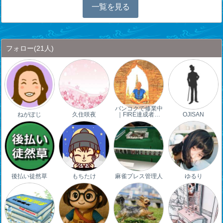
一覧を見る
フォロー
(21人)
バンコクで修業中
ねがぽじ
久住咲夜
｜FIRE達成者…
OJISAN
後払い徒然草
もちたけ
麻雀プレス管理人
ゆるり