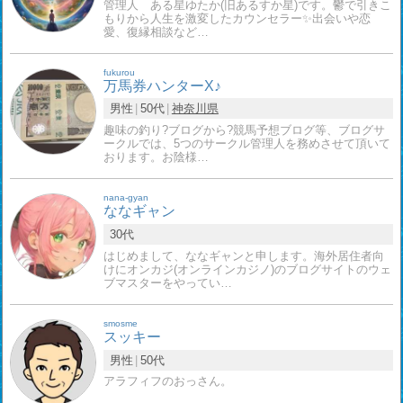
管理人 ある星ゆたか(旧あるすか星)です。鬱で引きこ
もりから人生を激変したカウンセラー✨出会いや恋
愛、復縁相談など…
fukurou
万馬券ハンターX♪
男性
50代
神奈川県
趣味の釣り?ブログから?競馬予想ブログ等、ブログサ
ークルでは、5つのサークル管理人を務めさせて頂いて
おります。お陰様…
nana-gyan
ななギャン
30代
はじめまして、ななギャンと申します。海外居住者向
けにオンカジ(オンラインカジノ)のブログサイトのウェ
ブマスターをやってい…
smosme
スッキー
男性
50代
アラフィフのおっさん。