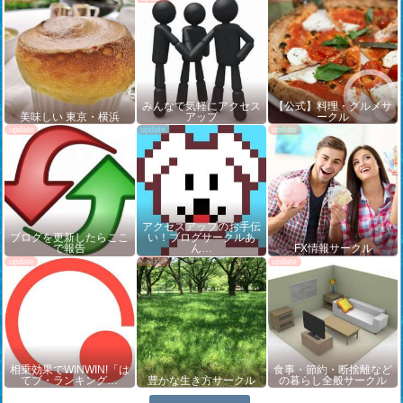
みんなで気軽にアクセス
【公式】料理・グルメサ
美味しい 東京・横浜
アップ
ークル
アクセスアップのお手伝
ブログを更新したらここ
い！ブログサークルあ
で報告
ん…
FX情報サークル
相乗効果でWINWIN!「は
食事・節約・断捨離など
てブ・ランキング…
豊かな生き方サークル
の暮らし全般サークル