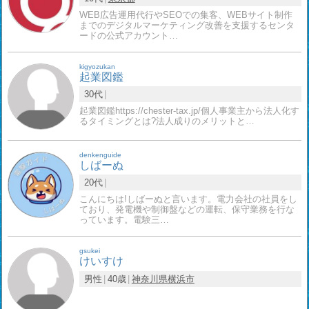
WEB広告運用代行やSEOでの集客、WEBサイト制作
までのデジタルマーケティング改善を支援するセンタ
ードの公式アカウント…
kigyozukan
起業図鑑
30代
起業図鑑https://chester-tax.jp/個人事業主から法人化す
るタイミングとは?法人成りのメリットと…
denkenguide
しばーぬ
20代
こんにちは!しばーぬと言います。電力会社の社員をし
ており、発電機や制御盤などの運転、保守業務を行な
っています。電験三…
gsukei
けいすけ
男性
40歳
神奈川県
横浜市