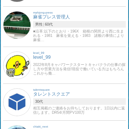
mahjong-press
麻雀プレス管理人
男性
60代
■沿革:以下のとおり・196X 箱根の関所より西に生ま
れる・1981 麻雀を覚える・1983 諸般の事情により
麻雀…
level_99
level_99
2022年8月キャバワークスタートキャバクラの仕事の探
し方や営業方法を発信!現役で働いている方はもちろん
これから働…
talentsquare
タレントスクエア
30代
相互掲載のご連絡をお待ちしております。1日以内に返
信します。DR54/月間PV100万
chiaki_next